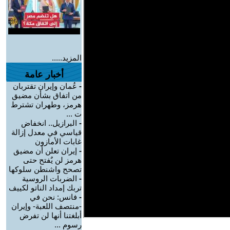
المزيد.....
أخبار عامة
-
عُمان وإيران تقتربان
من اتفاق بشأن مضيق
هرمز، وطهران تشترط
ت ...
-
البرازيل.. انخفاض
قياسي في معدل إزالة
غابات الأمازون
-
إيران تعلن أن مضيق
هرمز لن يٌفتح حتى
تصحح واشنطن سلوكها
-
الضربات الروسية
تربك إمداد الناتو لكييف
-
فانس: نحن في
-منتصف اللعبة- وإيران
أبلغتنا أنها لن تفرض
رسوم ...