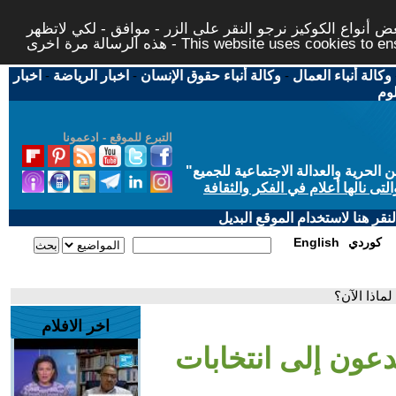
 أنواع الكوكيز نرجو النقر على الزر - موافق - لكي لاتظهر
This website uses cookies to ensure you ge
وكالة أنباء العمال
-
وكالة أنباء حقوق الإنسان
-
اخبار الرياضة
-
اخبار
لوم
التبرع للموقع - ادعمونا
حرية والعدالة الاجتماعية للجميع
"
تى نالها أعلام في الفكر والثقافة
قر هنا لاستخدام الموقع البديل
كوردي
English
لماذا الآن؟
اخر الافلام
دعون إلى انتخابات