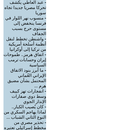
-
عبد العاطي يكشف
تحركا مصريا جديدا تجاه
سوريا
-
منسوب نهر اللوار في
فرنسا ينخفض إلى
مستوى حرج بسبب
الجفاف
-
واشنطن تخطط لنقل
أنظمة أسلحة أمريكية
من تركيا إلى أوكرانيا
-
اتفاق هرمز.. طموحات
إيران وحسابات ترمب
السياسية
-
ما أبرز بنود الاتفاق
الإيراني العُماني
المحتمل بشأن مضيق
هرم ...
-
انفجارات تهز كييف
وسط دوي صفارات
الإنذار الجوي
-
كان يُصيب الكبار..
لماذا يهاجم السكري من
النوع الثاني الشباب ...
-
تحذير مصري من
مخطط إسرائيلي تعتبره