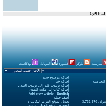
لماذا الآن؟
بنترست
بلوكر
فليبورد
الموبايل
بودكاست
اضافة موضوع جديد
التضامنية
اضافة خبر
إضافة يوتيوب-فلم إلى يوتيوب التمدن
إضافة كتاب إلى مكتبة التمدن
Add new article - English
أضف حملة
3,732,97
تعديل الموقع الفرعي للكاتب-ة
ابحث في موقع الحوار المتمدن