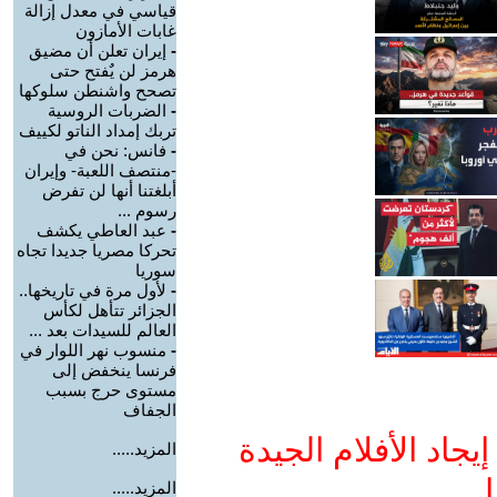
قياسي في معدل إزالة
غابات الأمازون
-
إيران تعلن أن مضيق
هرمز لن يٌفتح حتى
تصحح واشنطن سلوكها
-
الضربات الروسية
تربك إمداد الناتو لكييف
-
فانس: نحن في
-منتصف اللعبة- وإيران
أبلغتنا أنها لن تفرض
رسوم ...
-
عبد العاطي يكشف
تحركا مصريا جديدا تجاه
سوريا
-
لأول مرة في تاريخها..
الجزائر تتأهل لكأس
العالم للسيدات بعد ...
-
منسوب نهر اللوار في
فرنسا ينخفض إلى
مستوى حرج بسبب
الجفاف
جاد الأفلام الجيدة
المزيد.....
ا
المزيد.....