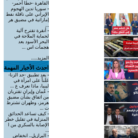
القاهرة -خطا أحمر-
-
سوريا تدين الهجوم
الإيراني على ناقلة نفط
إماراتية في مضيق هر
...
-
أنقرة تقترح آلية
لحماية الملاحة في
البحر الأسود بعد
هجمات اس ...
المزيد.....
احدث الأخبار المهمة
-
بعد تطبيق -حد الزنا-
عَلَناً على امرأة في
ليبيا، ماذا نعرف ع ...
-
عُمان وإيران تقتربان
من اتفاق بشأن مضيق
هرمز، وطهران تشترط
ت ...
-
كيف تساعد الحدائق
المنزلية في تقليل خطر
الإصابة بالسكري من ا
...
-
البرازيل.. انخفاض