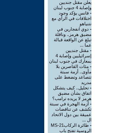
يعلن مقتل جنديين
وإصابة 4 جنوب لبنان
-
فانس يؤكد وجود
اختلافات في الرأي مع
نتنياهو
-
دوي انفجارين في
مضيق هرمز.. وناقلة
تبلغ عن الواقعة قبالة
عما ...
-
مقتل جنديين
إسرائيليين وإصابة 4
بمعارك في جنوب لبنان
-
مئات القاصرين بلا
مأوى.. أزمة سبتة
تتصاعد وتضغط على
مدريد
-
تحليل.. كيف يتشكل
اتفاق بشأن مضيق
هرمز لا يريده ترامب؟
-
أزمة الهجرة في سبتة
تكشف عن تناقضات
عميقة بين دول الاتحاد
ال ...
-
طائرة الركابMS-21
الروسية تفتح باب