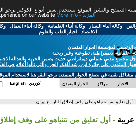
ة التصفح والنشر، الموقع يستخدم بعض أنواع الكوكيز نرجو النق
More info - المزيد
experience on our website
الفن
-
وكالة أنباء اليسار
-
وكالة أنباء العلمانية
-
وكالة أنباء العمال
-
وكا
الاقتصاد
-
اخبار الطب والعلوم
 الرئيسي لمؤسسة الحوار المتمدن
، علمانية، ديمقراطية، تطوعية وغير ربحية
ل مجتمع مدني علماني ديمقراطي حديث يضمن الحرية والعدالة الاجتم
حوار المتمدن على جائزة ابن رشد للفكر الحر والتى نالها أعلام في الفك
م مشاكل تقنية في تصفح الحوار المتمدن نرجو النقر هنا لاستخدام الموقع
كوردي
English
الاخبار
مراكز
الحوار المتمدن
- أول تعليق من نتنياهو على وقف إطلاق النار مع إيران
 عربية
- أول تعليق من نتنياهو على وقف إطلاق 