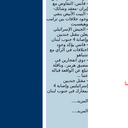
-
فانس: التفاوض مع
إيران -معقد وشائك-
-
البيت الأبيض ينفي
وجود خلافات بين ترامب
وهيغسيث
-
الجيش الإسرائيلي
يعلن مقتل جنديين
وإصابة 4 جنوب لبنان
-
فانس يؤكد وجود
اختلافات في الرأي مع
نتنياهو
-
دوي انفجارين في
مضيق هرمز.. وناقلة
تبلغ عن الواقعة قبالة
عما ...
-
مقتل جنديين
ا
إسرائيليين وإصابة 4
بمعارك في جنوب لبنان
المزيد.....
المزيد.....