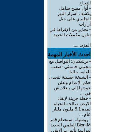
النجاح
-
أول مسح شامل
يكشف أسرار النهر
الجليدي على جبل
أرارات
-
تحذير من الإفراط في
تناول مكملات الحديد
المزيد.....
احدث الأخبار المهمة
-
بزشكيان: التواصل مع
مجتبى خامنئي -صعب
للغاية- حاليا
-
الشيخة حسينة تتحدى
حكم الإعدام وتعلن
عودتها إلى بنغلاديش
في ...
-
خطة جريئة لإبقاء
الأرض صالحة للحياة
لمدة 9.1 مليون مليار
عام ...
-
روسيا.. استخدام قمر
Bion-M العلمي الجديد
لدراسة تأثيرات الإش ...