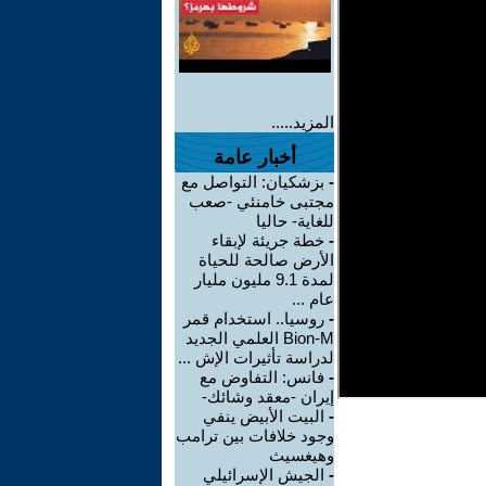
المزيد.....
أخبار عامة
-
بزشكيان: التواصل مع
مجتبى خامنئي -صعب
للغاية- حاليا
-
خطة جريئة لإبقاء
الأرض صالحة للحياة
لمدة 9.1 مليون مليار
عام ...
-
روسيا.. استخدام قمر
Bion-M العلمي الجديد
لدراسة تأثيرات الإش ...
-
فانس: التفاوض مع
إيران -معقد وشائك-
-
البيت الأبيض ينفي
وجود خلافات بين ترامب
وهيغسيث
-
الجيش الإسرائيلي