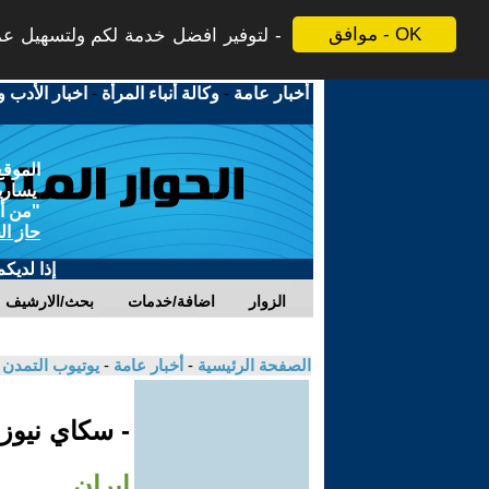
موافق - OK
لتوفير افضل خدمة لكم ولتسهيل عملي
أخبار عامة
-
وكالة أنباء المرأة
-
اخبار الأدب و
الموقع
يسارية
"من أج
حاز ال
إذا لديك
الزوار
اضافة/خدمات
بحث/الارشيف
الصفحة الرئيسية
-
أخبار عامة
-
يوتيوب التمدن
- سكاي نيوز
إيران