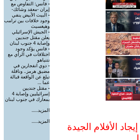
-
فانس: التفاوض مع
إيران -معقد وشائك-
-
البيت الأبيض ينفي
وجود خلافات بين ترامب
وهيغسيث
-
الجيش الإسرائيلي
يعلن مقتل جنديين
وإصابة 4 جنوب لبنان
-
فانس يؤكد وجود
اختلافات في الرأي مع
نتنياهو
-
دوي انفجارين في
مضيق هرمز.. وناقلة
تبلغ عن الواقعة قبالة
عما ...
-
مقتل جنديين
إسرائيليين وإصابة 4
بمعارك في جنوب لبنان
المزيد.....
المزيد.....
جاد الأفلام الجيدة
ا