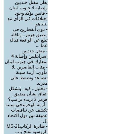
يعلن مقتل جنديين
وإصابة 4 جنوب لبنان
-
فانس يؤكد وجود
اختلافات في الرأي مع
نتنياهو
-
دوي انفجارين في
مضيق هرمز.. وناقلة
تبلغ عن الواقعة قبالة
عما ...
-
مقتل جنديين
إسرائيليين وإصابة 4
بمعارك في جنوب لبنان
-
مئات القاصرين بلا
مأوى.. أزمة سبتة
تتصاعد وتضغط على
مدريد
-
تحليل.. كيف يتشكل
اتفاق بشأن مضيق
هرمز لا يريده ترامب؟
-
أزمة الهجرة في سبتة
تكشف عن تناقضات
عميقة بين دول الاتحاد
ال ...
-
طائرة الركابMS-21
الروسية تفتح باب