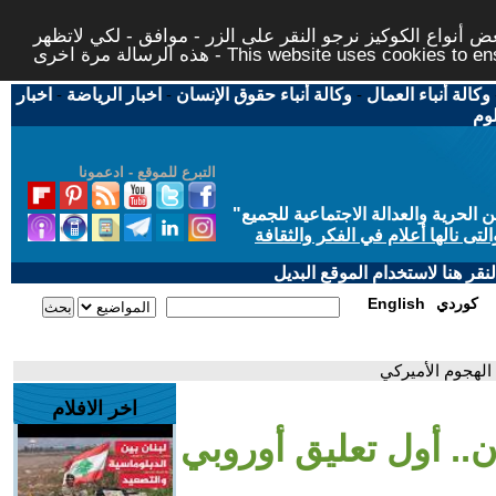
 أنواع الكوكيز نرجو النقر على الزر - موافق - لكي لاتظهر
This website uses cookies to ensure you ge
وكالة أنباء العمال
-
وكالة أنباء حقوق الإنسان
-
اخبار الرياضة
-
اخبار
لوم
التبرع للموقع - ادعمونا
حرية والعدالة الاجتماعية للجميع
"
تى نالها أعلام في الفكر والثقافة
قر هنا لاستخدام الموقع البديل
كوردي
English
 الهجوم الأميركي
اخر الافلام
ن.. أول تعليق أوروبي