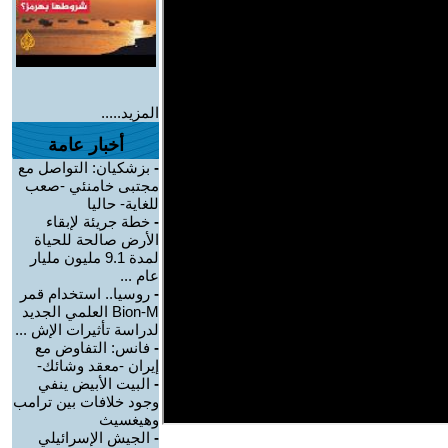
المزيد.....
أخبار عامة
-
بزشكيان: التواصل مع
مجتبى خامنئي -صعب
للغاية- حاليا
-
خطة جريئة لإبقاء
الأرض صالحة للحياة
لمدة 9.1 مليون مليار
عام ...
-
روسيا.. استخدام قمر
Bion-M العلمي الجديد
لدراسة تأثيرات الإش ...
-
فانس: التفاوض مع
إيران -معقد وشائك-
-
البيت الأبيض ينفي
وجود خلافات بين ترامب
وهيغسيث
-
الجيش الإسرائيلي