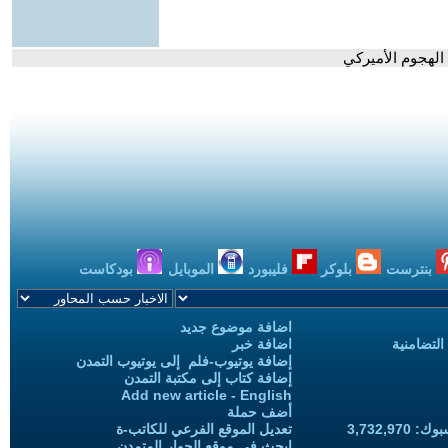
 الهجوم الأميركي
بنترست
بلوكر
فليبورد
الموبايل
بودكاست
اضافة موضوع جديد
التضامنية
اضافة خبر
إضافة يوتيوب-فلم إلى يوتيوب التمدن
إضافة كتاب إلى مكتبة التمدن
Add new article - English
أضف حملة
3,732,97
تعديل الموقع الفرعي للكاتب-ة
ابحث في موقع الحوار المتمدن