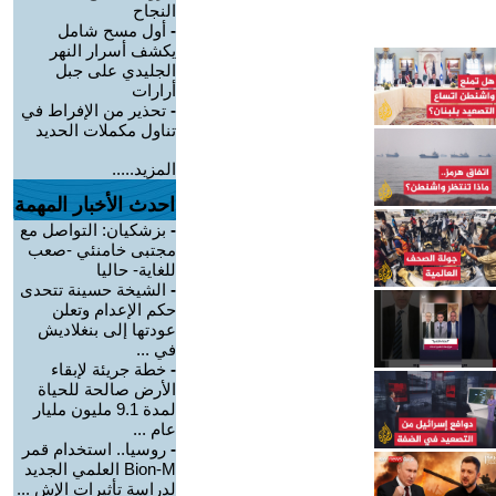
النجاح
-
أول مسح شامل
يكشف أسرار النهر
الجليدي على جبل
أرارات
-
تحذير من الإفراط في
تناول مكملات الحديد
المزيد.....
احدث الأخبار المهمة
-
بزشكيان: التواصل مع
مجتبى خامنئي -صعب
للغاية- حاليا
-
الشيخة حسينة تتحدى
حكم الإعدام وتعلن
عودتها إلى بنغلاديش
في ...
-
خطة جريئة لإبقاء
الأرض صالحة للحياة
لمدة 9.1 مليون مليار
عام ...
-
روسيا.. استخدام قمر
Bion-M العلمي الجديد
لدراسة تأثيرات الإش ...