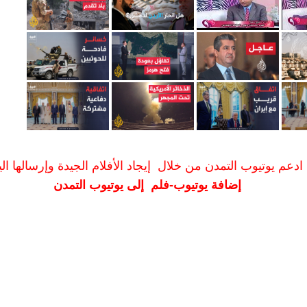
ادعم يوتيوب التمدن من خلال إيجاد الأفلام الجيدة وإرسالها الين
إضافة يوتيوب-فلم إلى يوتيوب التمدن