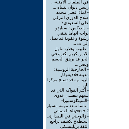
في الملفات الأمنية-..
رئيس ديوان نتنياه ...
-
لماذا فضل محمد
صلاح الدوري التركي
على السعودي؟
-
-إنديكس-: سيارتو
يواجه اتهاما بتلقي
رشوة وعقوبة قد تصل
إلى ث ...
-
طبيب يحذر: تناول
الآيس كريم بكثرة في
الحر قد يرهق الجسم
ويضر ...
-
الخارجية الروسية:
مدينة فلاديقوقاز
الروسية قد تصبح مركزا
للن ...
-
أكثر الفواكه التي قد
تسهم بتفشي عدوى
-السيكلوسبورا-
-
ناسا تمدد مهمة مسبار
Voyager 2 الفضائي
-
زالوجني في الصدارة..
استطلاع يكشف تراجع
الثقة بزيلينسكي