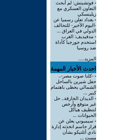
-
فوتشيتش: لم أبحث
التعاون العسكري مع
زيلينسكي
-
بغداد تعلن رسميا عن
-اليوم الأخير- للتحالف
الدولي في العراق ...
-
مدفيديف: الغرب
استخدم جورجيا كأداة
ضد روسيا
المزيد.....
احدث الأخبار المهمة
-
-كلنا صوت مصر-..
حفل شيرين بالساحل
الشمالي يحظى باهتمام
كبير ...
-
الديدان الخارقة.. حل
غير متوقع وأرخص
لتنظيف هياكل
الحيوانات ...
-
سيميوني يعلن عن
قرار حاسم اتخذته إدارة
نادي أتلتيكو بشأن
مست ...