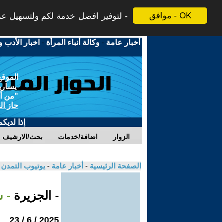
موافق - OK
لتوفير افضل خدمة لكم ولتسهيل عملي
أخبار عامة
-
وكالة أنباء المرأة
-
اخبار الأدب و
الموقع
يسارية
"من أج
حاز ال
إذا لديك
الزوار
اضافة/خدمات
بحث/الارشيف
الصفحة الرئيسية
-
أخبار عامة
-
يوتيوب التمدن
- الجزيرة
- 
2025 / 6 / 23