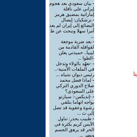
-
بيان سعودي بعد هجوم
إيراني على ناقلة
إماراتية بمضيق هرمز
-
بزشكيان: إيصال
البضائع إلى إيران لم يعد
أمرا سهلا ونبحث عن ط
...
-
بعد ضربة موجعة
لقوافله القادمة من
ليبيا.. حميدتي يعلن
-الطوا ...
-
-تعهّد بالولاء وتدخل
في الملفات الأمنية-..
ا
رئيس ديوان نتنياه ...
-
لماذا فضل محمد
صلاح الدوري التركي
على السعودي؟
-
-إنديكس-: سيارتو
يواجه اتهاما بتلقي
رشوة وعقوبة قد تصل
إلى ث ...
-
طبيب يحذر: تناول
الآيس كريم بكثرة في
الحر قد يرهق الجسم
ويضر ...