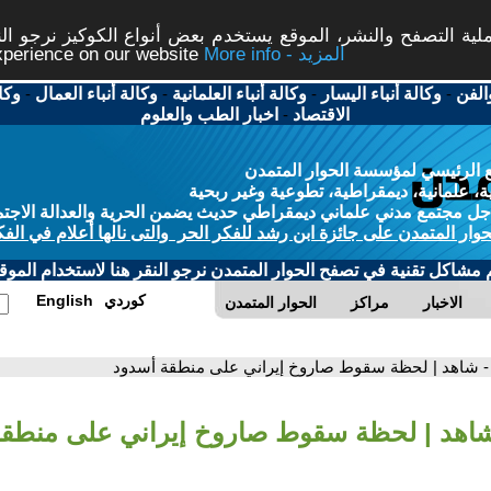
ة التصفح والنشر، الموقع يستخدم بعض أنواع الكوكيز نرجو النق
More info - المزيد
experience on our website
الفن
-
وكالة أنباء اليسار
-
وكالة أنباء العلمانية
-
وكالة أنباء العمال
-
وكا
الاقتصاد
-
اخبار الطب والعلوم
 الرئيسي لمؤسسة الحوار المتمدن
، علمانية، ديمقراطية، تطوعية وغير ربحية
ل مجتمع مدني علماني ديمقراطي حديث يضمن الحرية والعدالة الاجتم
حوار المتمدن على جائزة ابن رشد للفكر الحر والتى نالها أعلام في الفك
م مشاكل تقنية في تصفح الحوار المتمدن نرجو النقر هنا لاستخدام الموقع
كوردي
English
الاخبار
مراكز
الحوار المتمدن
- شاهد | لحظة سقوط صاروخ إيراني على منطقة أسدود
شاهد | لحظة سقوط صاروخ إيراني على منطقة