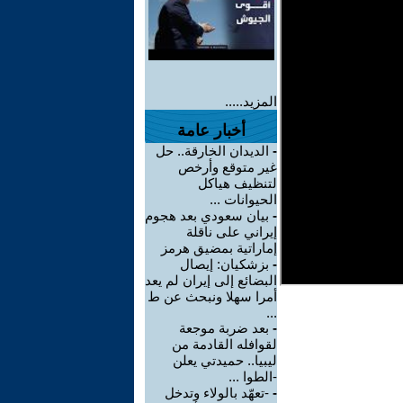
المزيد.....
أخبار عامة
-
الديدان الخارقة.. حل
غير متوقع وأرخص
لتنظيف هياكل
الحيوانات ...
-
بيان سعودي بعد هجوم
إيراني على ناقلة
إماراتية بمضيق هرمز
-
بزشكيان: إيصال
البضائع إلى إيران لم يعد
أمرا سهلا ونبحث عن ط
...
-
بعد ضربة موجعة
لقوافله القادمة من
ليبيا.. حميدتي يعلن
-الطوا ...
-
-تعهّد بالولاء وتدخل