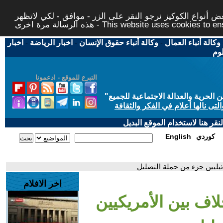
 أنواع الكوكيز نرجو النقر على الزر - موافق - لكي لاتظهر
This website uses cookies to ensure you ge
وكالة أنباء العمال
-
وكالة أنباء حقوق الإنسان
-
اخبار الرياضة
-
اخبار
لوم
التبرع للموقع - ادعمونا
حرية والعدالة الاجتماعية للجميع
"
تى نالها أعلام في الفكر والثقافة
قر هنا لاستخدام الموقع البديل
كوردي
English
ئيليين جزء من حملة التضليل
اخر الافلام
لاف بين الأمريكيين