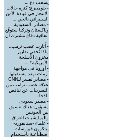
يسحب دع ...
-
بلومبيرغ: كثرة حالات
الانتحار في قيادة الأمن
السيبراني بالجي ...
-
مصادر: السعودية
وباكستان وتركيا ستوقّع
اتفاقية دفاع مشترك ال
...
-
أثارت غضب ترمب..
ماذا تُخفي تقارير
مخزون الأسلحة
الأمريكية؟ ...
-
أوروبا في مواجهة
أزمات تهدد مستقبلها
-
مصادر تفسر لـCNN
علاقة غضب ترامب من
التسريبات عن تناقص
الذخا ...
-
مصدر سعودي
مسؤول: هناك تنسيق
بين الحوثيين
والميليشيات العراق ...
-
علماء -ستانفورد-
يبتكرون فيروسات
اصطناعية باستخدام