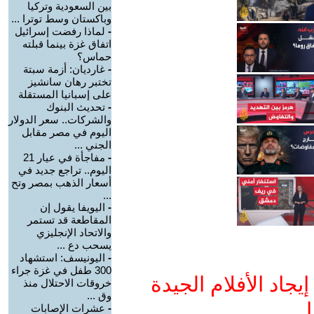
بين السعودية وتركيا
وباكستان وسط توترا ...
-
لماذا رفضت إسرائيل
اتفاق غزة بينما قبلته
حماس؟
-
غارديان: أزمة سبتة
تختبر رهان سانشيز
على إسبانيا المستقلة
-
تحديث البنوك
والشركات.. سعر الدولار
اليوم في مصر مقابل
الجني ...
-
مفاجأة في عيار 21
اليوم.. تراجع جديد في
أسعار الذهب بمصر وتح
...
-
اليويفا يقول إن
المقاطعة قد تستمر
والاتحاد الإنجليزي
يسحب دع ...
-
اليونيسف: استشهاد
300 طفل في غزة جراء
جاد الأفلام الجيدة
خروقات الاحتلال منذ
وق ...
ا
-
عشرات الإصابات