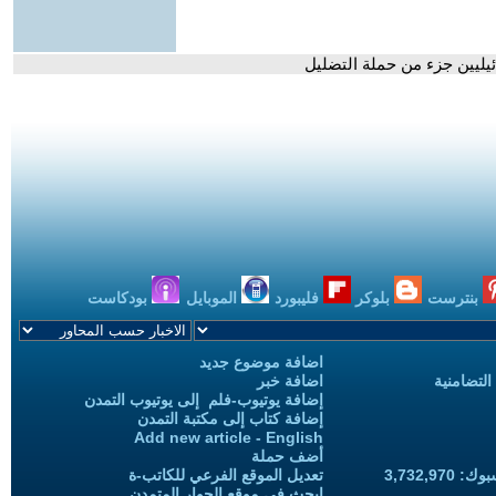
ئيليين جزء من حملة التضليل
بنترست
بلوكر
فليبورد
الموبايل
بودكاست
اضافة موضوع جديد
التضامنية
اضافة خبر
إضافة يوتيوب-فلم إلى يوتيوب التمدن
إضافة كتاب إلى مكتبة التمدن
Add new article - English
أضف حملة
3,732,97
تعديل الموقع الفرعي للكاتب-ة
ابحث في موقع الحوار المتمدن