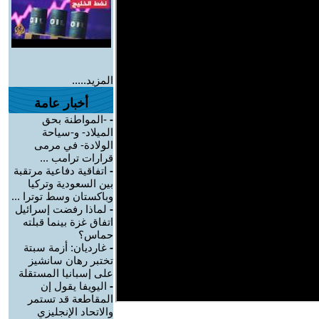
المزيد.....
أخبار عامة
-
-المواطنة بحق
الميلاد- و-سياحة
الولادة- في مرمى
قرارات ترامب ...
-
اتفاقية دفاعية مرتقبة
بين السعودية وتركيا
وباكستان وسط توترا ...
-
لماذا رفضت إسرائيل
اتفاق غزة بينما قبلته
حماس؟
-
غارديان: أزمة سبتة
تختبر رهان سانشيز
على إسبانيا المستقلة
-
اليويفا يقول إن
المقاطعة قد تستمر
والاتحاد الإنجليزي