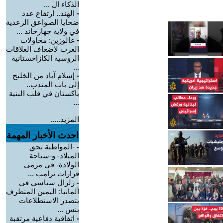
الذكاء ال ...
-
الهند.. ارتفاع عدد
ضحايا الصواعق الرعدية
في ولاية جهارخاند ...
-
غالوزين: محاولات
الغرب لإضعاف العلاقات
الروسية الكازاخستانية
...
-
إسلام آباد من الخليج
إلى باب المندب..
باكستان في قلب البنية
...
المزيد.....
احدث الأخبار المهمة
-
-المواطنة بحق
الميلاد- و-سياحة
الولادة- في مرمى
قرارات ترامب ...
-
زلزال سياسي في
ألمانيا: اليمين المتطرف
يتصدر الاستطلاعات
بنس ...
-
اتفاقية دفاعية مرتقبة