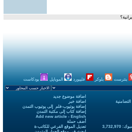
رانية؟
بنترست
بلوكر
فليبورد
الموبايل
بودكاست
اضافة موضوع جديد
التضامنية
اضافة خبر
إضافة يوتيوب-فلم إلى يوتيوب التمدن
إضافة كتاب إلى مكتبة التمدن
Add new article - English
أضف حملة
3,732,97
تعديل الموقع الفرعي للكاتب-ة
ابحث في موقع الحوار المتمدن