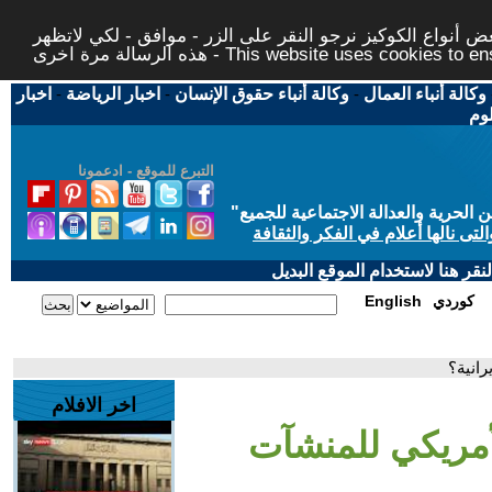
 أنواع الكوكيز نرجو النقر على الزر - موافق - لكي لاتظهر
This website uses cookies to ensure you ge
وكالة أنباء العمال
-
وكالة أنباء حقوق الإنسان
-
اخبار الرياضة
-
اخبار
لوم
التبرع للموقع - ادعمونا
حرية والعدالة الاجتماعية للجميع
"
تى نالها أعلام في الفكر والثقافة
قر هنا لاستخدام الموقع البديل
كوردي
English
رانية؟
اخر الافلام
أمريكي للمنشآت