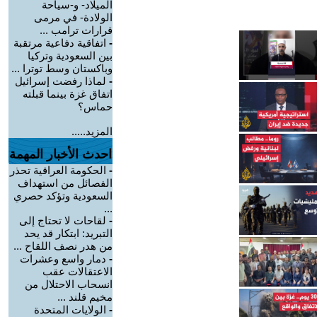
الميلاد- و-سياحة
الولادة- في مرمى
قرارات ترامب ...
-
اتفاقية دفاعية مرتقبة
بين السعودية وتركيا
وباكستان وسط توترا ...
-
لماذا رفضت إسرائيل
اتفاق غزة بينما قبلته
حماس؟
المزيد.....
احدث الأخبار المهمة
-
الحكومة العراقية تحذر
الفصائل من استهداف
السعودية وتؤكد حصري
...
-
لقاحات لا تحتاج إلى
التبريد: ابتكار قد يحد
من هدر نصف اللقاح ...
-
دمار واسع وعشرات
الاعتقالات عقب
انسحاب الاحتلال من
مخيم قلند ...
-
الولايات المتحدة