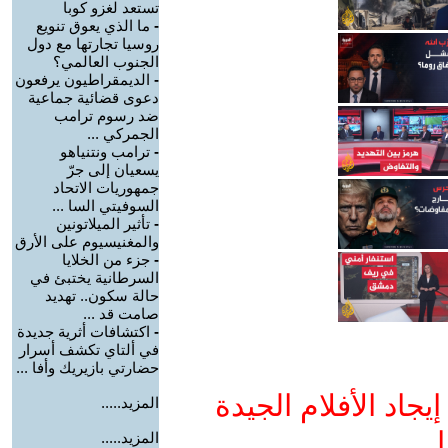
تستعد لغزو كوبا
-
ما الذي يعوق تنويع
روسيا تجارتها مع دول
الجنوب العالمي؟
-
الديمقراطيون يرفعون
دعوى قضائية جماعية
ضد رسوم ترامب
الجمركي ...
-
ترامب ونتنياهو
يسعيان إلى جرّ
جمهوريات الاتحاد
السوفيتي السا ...
-
تأثير الميلاتونين
والمغنيسيوم على الأرق
-
جزء من الخلايا
السرطانية يختبئ في
حالة سكون.. تهديد
صامت قد ...
-
اكتشافات أثرية جديدة
في ألتاي تكشف أسرار
حضارتي بازيريك وأفا ...
جاد الأفلام الجيدة
المزيد.....
ا
المزيد.....