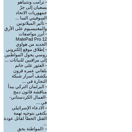
-
ترامب ونتنياهو
يسعيان إلى جرّ
جمهوريات الاتحاد
السوفيتي السا ...
-
تأثير الميلاتونين
والمغنيسيوم على الأرق
-
أبرز مواصفات
MatePad Pro 12
الجديد من هواوي
-
إطلاق موقع إلكتروني
روسي يحول المواطنين
إلى مراقبين للنباتات ...
-
العثور على خاتم
بلقاني عمره قرون
يكشف أسرار شبكة
التجارة في ...
-
البرلمان التركي يبدأ
مناقشة قانون دمج
-العمال الكردستاني-
في ...
-
الادعاء الإسرائيلي
يكتفي بتوجيه تهمة
القتل الخطأ لقاتل عودة
...
-
-المواطنة بحق