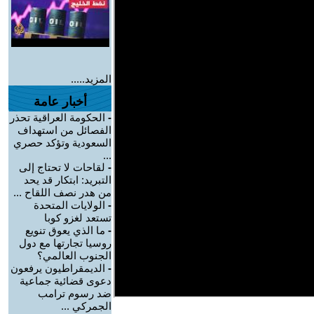
المزيد.....
أخبار عامة
-
الحكومة العراقية تحذر
الفصائل من استهداف
السعودية وتؤكد حصري
...
-
لقاحات لا تحتاج إلى
التبريد: ابتكار قد يحد
من هدر نصف اللقاح ...
-
الولايات المتحدة
تستعد لغزو كوبا
-
ما الذي يعوق تنويع
روسيا تجارتها مع دول
الجنوب العالمي؟
-
الديمقراطيون يرفعون
دعوى قضائية جماعية
ضد رسوم ترامب
الجمركي ...