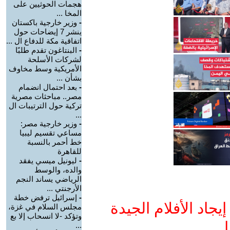
هجمات الحوثيين على
المخا ...
-
وزير خارجية باكستان
ينشر 7 إيضاحات حول
اتفاقية مكة للدفاع ال ...
-
البنتاغون تقدم طلبًا
لشركات الأسلحة
الأمريكية وسط مخاوف
بشأن ...
-
بعد احتمال انضمام
مصر.. مباحثات مصرية
تركية حول الترتيبات ال
...
-
وزير خارجية مصر:
مساعي تقسيم ليبيا
خط أحمر بالنسبة
للقاهرة
-
ليونيل ميسي يفقد
والده، والوسط
الرياضي يساند النجم
الأرجنتي ...
-
إسرائيل ترفض خطة
جاد الأفلام الجيدة
مجلس السلام في غزة،
وتؤكد -لا انسحاب إلا بع
ا
...