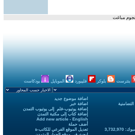
هجوم مباغت
بنترست
بلوكر
فليبورد
الموبايل
بودكاست
اضافة موضوع جديد
التضامنية
اضافة خبر
إضافة يوتيوب-فلم إلى يوتيوب التمدن
إضافة كتاب إلى مكتبة التمدن
Add new article - English
أضف حملة
3,732,97
تعديل الموقع الفرعي للكاتب-ة
ابحث في موقع الحوار المتمدن