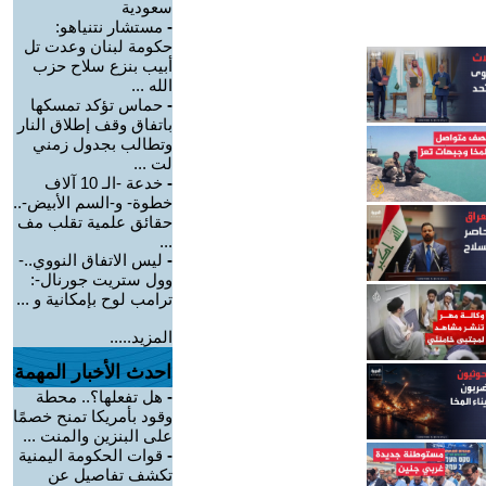
سعودية
-
مستشار نتنياهو:
حكومة لبنان وعدت تل
أبيب بنزع سلاح حزب
الله ...
-
حماس تؤكد تمسكها
باتفاق وقف إطلاق النار
وتطالب بجدول زمني
لت ...
-
خدعة -الـ 10 آلاف
خطوة- و-السم الأبيض-..
حقائق علمية تقلب مف
...
-
ليس الاتفاق النووي..-
وول ستريت جورنال-:
ترامب لوح بإمكانية و ...
المزيد.....
احدث الأخبار المهمة
-
هل تفعلها؟.. محطة
وقود بأمريكا تمنح خصمًا
على البنزين والمنت ...
-
قوات الحكومة اليمنية
تكشف تفاصيل عن