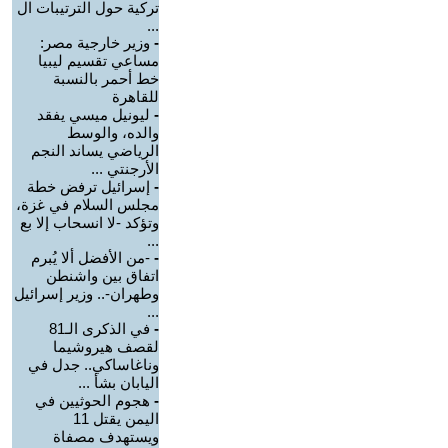
تركية حول الترتيبات ال
...
-
وزير خارجية مصر:
مساعي تقسيم ليبيا
خط أحمر بالنسبة
للقاهرة
-
ليونيل ميسي يفقد
والده، والوسط
الرياضي يساند النجم
الأرجنتي ...
-
إسرائيل ترفض خطة
مجلس السلام في غزة،
وتؤكد -لا انسحاب إلا بع
...
-
-من الأفضل ألا يُبرم
اتفاق بين واشنطن
وطهران-.. وزير إسرائيل
...
-
في الذكرى الـ81
لقصف هيروشيما
وناغاساكي.. جدل في
اليابان بشأ ...
-
هجوم الحوثيين في
اليمن يقتل 11
ويستهدف مصفاة