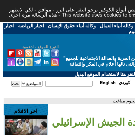
 أنواع الكوكيز نرجو النقر على الزر - موافق - لكي لاتظهر
This website uses cookies to ensure you ge
وكالة أنباء العمال
-
وكالة أنباء حقوق الإنسان
-
اخبار الرياضة
-
اخبار
لوم
التبرع للموقع - ادعمونا
حرية والعدالة الاجتماعية للجميع
"
تى نالها أعلام في الفكر والثقافة
قر هنا لاستخدام الموقع البديل
كوردي
English
هجوم مباغت
اخر الافلام
ة الجيش الإسرائيلي