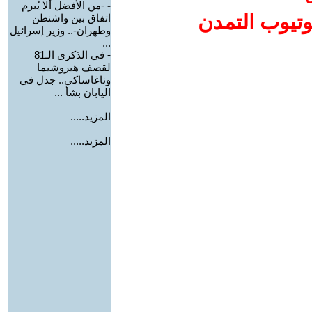
-
-من الأفضل ألا يُبرم
وتيوب التمدن
اتفاق بين واشنطن
وطهران-.. وزير إسرائيل
...
-
في الذكرى الـ81
لقصف هيروشيما
وناغاساكي.. جدل في
اليابان بشأ ...
المزيد.....
المزيد.....