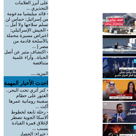
على أبرز العلامات
التحذيري ...
-
قائد ميليشيا مدعومة
من إسرائيل: حماس لن
تسلم سلاحها ولا أمل ...
-
الجيش الإسرائيلي:
اعتراض مسيرة محملة
بالأسلحة قادمة من
مصر إ ...
-
اكتشاف مثير عن أصل
الحياة.. وآراء علمية
متناقضة
المزيد.....
احدث الأخبار المهمة
-
كنز أثري تحت البحر..
العثور على حطام
سفينة رومانية عمرها
أكث ...
-
رحلة تابعة لخطوط
ألاسكا الجوية تضطر
لإغلاق قمرة القيادة
بسبب ...
-
خبراء: الحصار