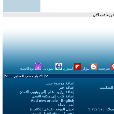
دو يعاقب الآن-
بنترست
بلوكر
فليبورد
الموبايل
بودكاست
اضافة موضوع جديد
التضامنية
اضافة خبر
إضافة يوتيوب-فلم إلى يوتيوب التمدن
إضافة كتاب إلى مكتبة التمدن
Add new article - English
أضف حملة
3,732,97
تعديل الموقع الفرعي للكاتب-ة
ابحث في موقع الحوار المتمدن