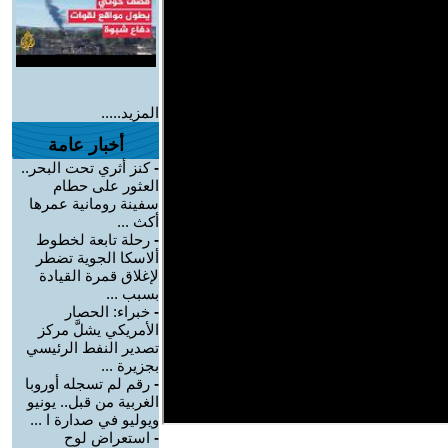
المزيد.....
أخبار عامة
-
كنز أثري تحت البحر..
العثور على حطام
سفينة رومانية عمرها
أكث ...
-
رحلة تابعة لخطوط
ألاسكا الجوية تضطر
لإغلاق قمرة القيادة
بسبب ...
-
خبراء: الحصار
الأمريكي يشلَّ مركز
تصدير النفط الرئيسي
بجزيرة ...
-
رقم لم تسجله أوروبا
الغربية من قبل.. يونيو
ويوليو في صدارة ا ...
-
استعراض لوح