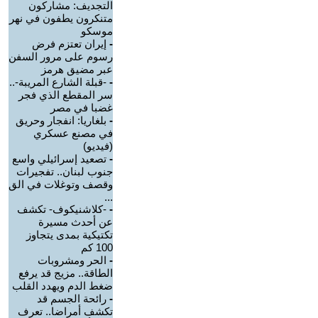
التجديف: مشاركون
متنكرون يطفون في نهر
موسكو
-
إيران تعتزم فرض
رسوم على مرور السفن
عبر مضيق هرمز
-
-قبلة الشارع المريبة-..
سر المقطع الذي فجر
غضبا في مصر
-
بلغاريا: انفجار وحريق
في مصنع عسكري
(فيديو)
-
تصعيد إسرائيلي واسع
جنوب لبنان.. تفجيرات
وقصف وتوغلات في الق
...
-
-كلاشنيكوف- تكشف
عن أحدث مسيرة
تكتيكية بمدى يتجاوز
100 كم
-
الحر ومشروبات
الطاقة.. مزيج قد يرفع
ضغط الدم ويهدد القلب
-
رائحة الجسم قد
تكشف أمراضا.. تعرف