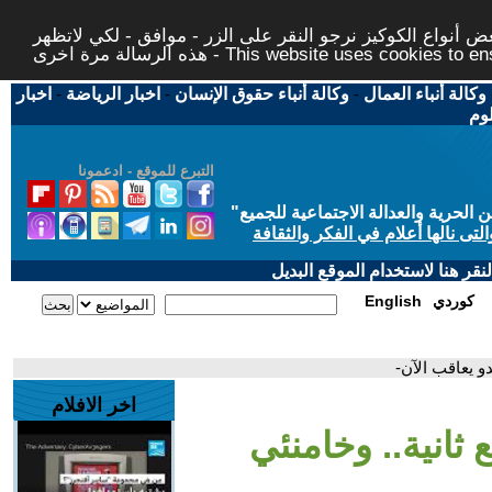
 أنواع الكوكيز نرجو النقر على الزر - موافق - لكي لاتظهر
This website uses cookies to ensure you ge
وكالة أنباء العمال
-
وكالة أنباء حقوق الإنسان
-
اخبار الرياضة
-
اخبار
لوم
التبرع للموقع - ادعمونا
حرية والعدالة الاجتماعية للجميع
"
تى نالها أعلام في الفكر والثقافة
قر هنا لاستخدام الموقع البديل
كوردي
English
دو يعاقب الآن-
اخر الافلام
 ثانية.. وخامنئي