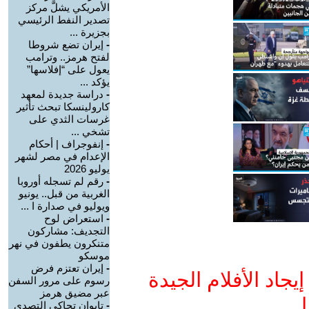
الأمريكي يشلَّ مركز
تصدير النفط الرئيسي
بجزيرة ...
-
إيران تضع شروطا
لفتح هرمز.. وترامب
يعول على “إفلاسها”
يؤكد ...
-
دراسة جديدة لمعهد
كارولينسكا تبحث تأثير
غرسات الثدي على
تشخي ...
-
إنفوجراف | أحكام
الإعدام في مصر لشهر
يوليو 2026
-
رقم لم تسجله أوروبا
الغربية من قبل.. يونيو
ويوليو في صدارة ا ...
-
استعراض لوح
التجديف: مشاركون
متنكرون يطفون في نهر
موسكو
-
إيران تعتزم فرض
جاد الأفلام الجيدة
رسوم على مرور السفن
عبر مضيق هرمز
ا
-
تايوان تحاكي التصدي