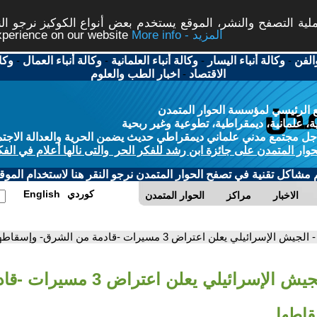
ة التصفح والنشر، الموقع يستخدم بعض أنواع الكوكيز نرجو النق
More info - المزيد
experience on our website
الفن
-
وكالة أنباء اليسار
-
وكالة أنباء العلمانية
-
وكالة أنباء العمال
-
وكا
الاقتصاد
-
اخبار الطب والعلوم
 الرئيسي لمؤسسة الحوار المتمدن
، علمانية، ديمقراطية، تطوعية وغير ربحية
ل مجتمع مدني علماني ديمقراطي حديث يضمن الحرية والعدالة الاجتم
حوار المتمدن على جائزة ابن رشد للفكر الحر والتى نالها أعلام في الفك
م مشاكل تقنية في تصفح الحوار المتمدن نرجو النقر هنا لاستخدام الموقع
كوردي
English
الاخبار
مراكز
الحوار المتمدن
- الجيش الإسرائيلي يعلن اعتراض 3 مسيرات -قادمة من الشرق- وإسقاطها
- الجيش الإسرائيلي يعلن اعتراض 3 
اطها