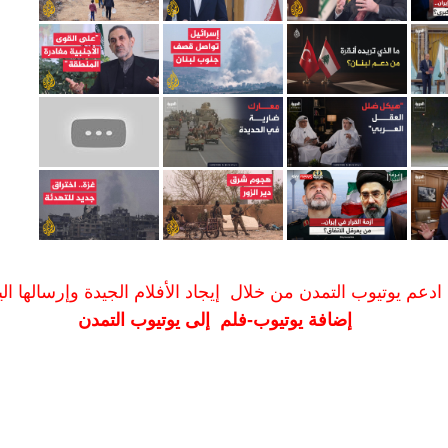
ادعم يوتيوب التمدن من خلال إيجاد الأفلام الجيدة وإرسالها الين
إضافة يوتيوب-فلم إلى يوتيوب التمدن