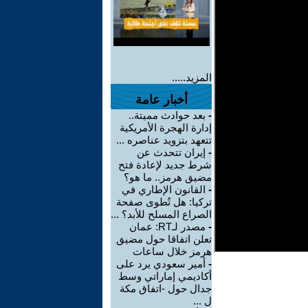
المزيد.....
أخبار عامة
-
بعد حوادث مميتة..
إدارة الهجرة الأمريكية
تتعهد بتزويد عناصره ...
-
إيران تتحدث عن
شرط جديد لإعادة فتح
مضيق هرمز.. ما هو؟
-
القانون الإطاري في
تركيا: هل تُطوى صفحة
الصراع المسلح للأبد؟ ...
-
مصدر لـRT: عمان
تعلن اتفاقا حول مضيق
هرمز خلال ساعات
-
أمير سعودي يرد على
أكاديمي إماراتي وسط
جدال حول -اتفاق مكة
ل ...