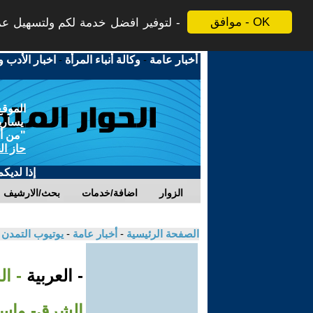
موافق - OK
لتوفير افضل خدمة لكم ولتسهيل عملي
أخبار عامة
-
وكالة أنباء المرأة
-
اخبار الأدب و
الموقع
يسارية
"من أج
حاز ال
إذا لديك
الزوار
اضافة/خدمات
بحث/الارشيف
الصفحة الرئيسية
-
أخبار عامة
-
يوتيوب التمدن
- العربية
الشرق- وإسق