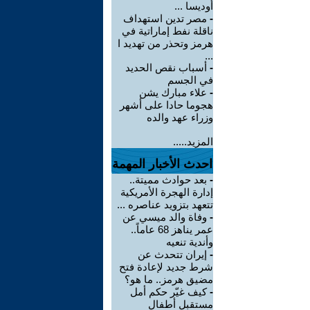
أوديسا ...
-
مصر تدين استهداف
ناقلة نفط إماراتية في
هرمز وتحذر من تهديد ا
...
-
أسباب نقص الحديد
في الجسم
-
علاء مبارك يشن
هجوما حادا على أشهر
وزراء عهد والده
المزيد.....
احدث الأخبار المهمة
-
بعد حوادث مميتة..
إدارة الهجرة الأمريكية
تتعهد بتزويد عناصره ...
-
وفاة والد ميسي عن
عمر يناهز 68 عاماً..
وأندية تنعيه
-
إيران تتحدث عن
شرط جديد لإعادة فتح
مضيق هرمز.. ما هو؟
-
كيف غيّر حكم أمل
مستقبل أطفال