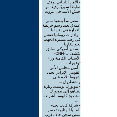
-
الأمن اللبناني يوقف
ضابطا سوريّا رفيعا من
جيش الأسد في بيروت
...
-
مصر تبدأ بتنفيذ ممر
عملاق يعيد رسم خريطة
التجارة في إفريقيا ...
-
رادارات رومانيا تفشل
في رصد مسيرة اتجهت
نحو بلغاريا
-
سفير أمريكي سابق
يكشف لـ -CNN-
الأسباب الكامنة وراء
توقيع ات ...
-
أمين مجلس الأمن
القومي الإيراني يحدد
شروط بلاده على
واشنطن ل ...
-
نيويورك بوست: زيارة
نتنياهو إلى نيويورك
ستصبح كابوسا لشرطة
ا ...
-
شركة كانت تخدم
ألمانيا الهتلرية تخسر
سفن شحن جاف قرب