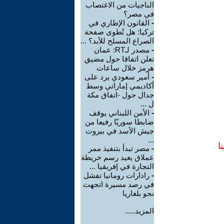
الناجيات من الاغتصاب
في مصر؟
-
القانون الإطاري في
تركيا: هل تُطوى صفحة
الصراع المسلح للأبد؟ ...
-
مصدر لـRT: عمان
تعلن اتفاقا حول مضيق
هرمز خلال ساعات
-
أمير سعودي يرد على
أكاديمي إماراتي وسط
جدال حول -اتفاق مكة
ل ...
-
الأمن اللبناني يوقف
ضابطا سوريّا رفيعا من
جيش الأسد في بيروت
...
ا
-
مصر تبدأ بتنفيذ ممر
عملاق يعيد رسم خريطة
التجارة في إفريقيا ...
-
رادارات رومانيا تفشل
في رصد مسيرة اتجهت
نحو بلغاريا
المزيد.....