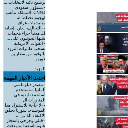
ترشيح نائبه لانتخابات ...
-
مسؤول سعودي
لـCNN: المملكة تتأهب
لهجوم تخطط له
ميليشيات عراق ...
-
-التحالف- يعلن -إصابة
11 مدنياً جراء هجمات
شنها الحوثيون على ...
-
القوات الأمريكية
تسحب طائرات التزود
بالوقود من مطار بن
غوريو ...
المزيد.....
احدث الأخبار المهمة
-
مصدر دبلوماسي:
ألمانيا ستستخدم
أسلحة تقليدية في
المناورات ال ...
-
-لا حاجة للاستيراد هذا
الموسم-.. سوريا تحقّق
الاكتفاء الذاتي ...
-
قتلى وجرحى بانفجار
عبوة ناسفة استهدفت