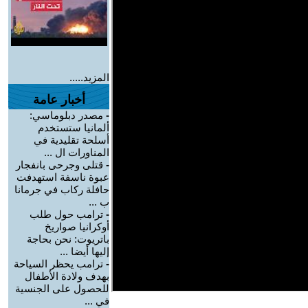
المزيد.....
أخبار عامة
-
مصدر دبلوماسي:
ألمانيا ستستخدم
أسلحة تقليدية في
المناورات ال ...
-
قتلى وجرحى بانفجار
عبوة ناسفة استهدفت
حافلة ركاب في جرمانا
ب ...
-
ترامب حول طلب
أوكرانيا صواريخ
باتريوت: نحن بحاجة
إليها أيضا ...
-
ترامب يحظر السياحة
بهدف ولادة الأطفال
للحصول على الجنسية
في ...