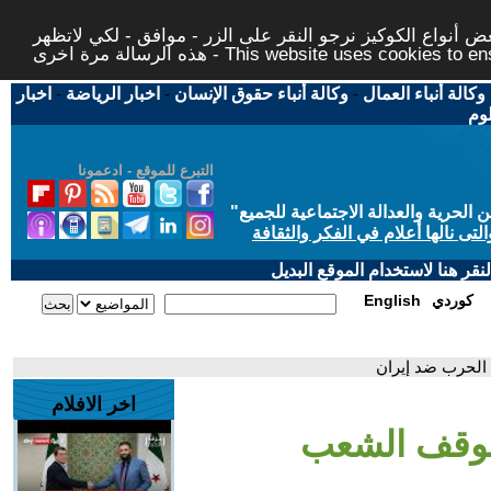
 أنواع الكوكيز نرجو النقر على الزر - موافق - لكي لاتظهر
This website uses cookies to ensure you ge
وكالة أنباء العمال
-
وكالة أنباء حقوق الإنسان
-
اخبار الرياضة
-
اخبار
لوم
التبرع للموقع - ادعمونا
حرية والعدالة الاجتماعية للجميع
"
تى نالها أعلام في الفكر والثقافة
قر هنا لاستخدام الموقع البديل
كوردي
English
الحرب ضد إيران
اخر الافلام
وقف الشعب