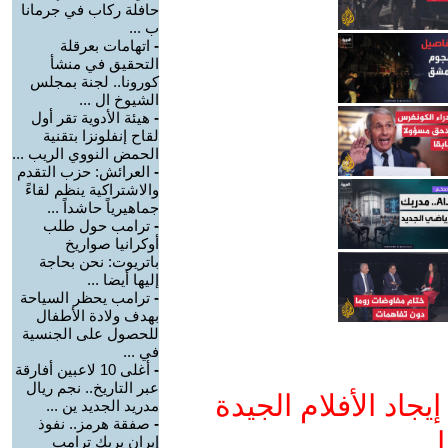
حافلة ركاب في جرمانا
ب ...
-
اتهامات بعرقلة
التحقيق في منشأ
كورونا.. لجنة بمجلس
الشيوخ ال ...
-
هيئة الأدوية تقر أول
لقاح إنفلونزا بتقنية
الحمض النووي الريب ...
-
العرائش: حزب التقدم
والاشتراكية ينظم لقاءً
جماهيرياً حاشداً ...
-
ترامب حول طلب
أوكرانيا صواريخ
باتريوت: نحن بحاجة
إليها أيضا ...
-
ترامب يحظر السياحة
بهدف ولادة الأطفال
للحصول على الجنسية
في ...
-
أغلى 10 لاعبين أفارقة
عبر التاريخ.. نجم ريال
جاد الأفلام الجيدة
مدريد الجديد ين ...
-
صفقة هرمز.. نفوذ
ا
إيران يربك ترامب