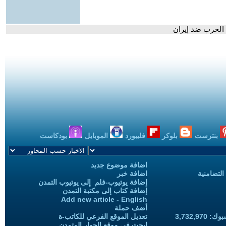
الحرب ضد إيران
بنترست
بلوكر
فليبورد
الموبايل
بودكاست
اضافة موضوع جديد
التضامنية
اضافة خبر
إضافة يوتيوب-فلم إلى يوتيوب التمدن
إضافة كتاب إلى مكتبة التمدن
Add new article - English
أضف حملة
3,732,97
تعديل الموقع الفرعي للكاتب-ة
ابحث في موقع الحوار المتمدن