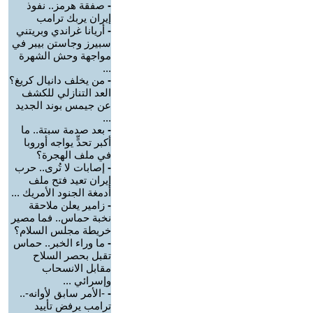
-
صفقة هرمز.. نفوذ
إيران يربك ترامب
-
أريانا غراندي وبريتني
سبيرز وجاستن بيبر في
مواجهة وحش الشهرة
...
-
من يخلف دانيال كريغ؟
العد التنازلي للكشف
عن جيمس بوند الجديد
...
-
بعد صدمة سبتة.. ما
أكبر تحدٍّ يواجه أوروبا
في ملف الهجرة؟
-
إصابات لا تُرى.. حرب
إيران تعيد فتح ملف
أدمغة الجنود الأمريك ...
-
زامير يعلن ملاحقة
نخبة حماس.. فما مصير
خريطة مجلس السلام؟
-
ما وراء الخبر.. حماس
تقبل بحصر السلاح
مقابل الانسحاب
وإسرائي ...
-
-الأمر سابق لأوانه-..
ترامب يرفض تأييد