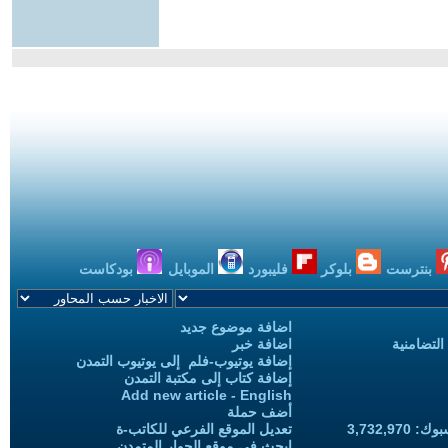
بنترست
بلوكر
فليبورد
الموبايل
بودكاست
اضافة موضوع جديد
التضامنية
اضافة خبر
إضافة يوتيوب-فلم إلى يوتيوب التمدن
إضافة كتاب إلى مكتبة التمدن
Add new article - English
أضف حملة
3,732,97
تعديل الموقع الفرعي للكاتب-ة
ابحث في موقع الحوار المتمدن