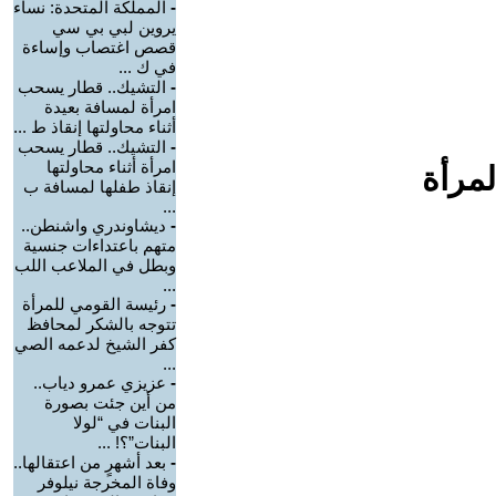
-
المملكة المتحدة: نساء
يروين لبي بي سي
قصص اغتصاب وإساءة
في ك ...
-
التشيك.. قطار يسحب
امرأة لمسافة بعيدة
أثناء محاولتها إنقاذ ط ...
-
التشيك.. قطار يسحب
امرأة أثناء محاولتها
لمرأة
إنقاذ طفلها لمسافة ب
...
-
ديشاوندري واشنطن..
متهم باعتداءات جنسية
وبطل في الملاعب اللب
...
-
رئيسة القومي للمرأة
تتوجه بالشكر لمحافظ
كفر الشيخ لدعمه الصي
...
-
عزيزي عمرو دياب..
من أين جئت بصورة
البنات في “لولا
البنات”؟! ...
-
بعد أشهرٍ من اعتقالها..
وفاة المخرجة نيلوفر