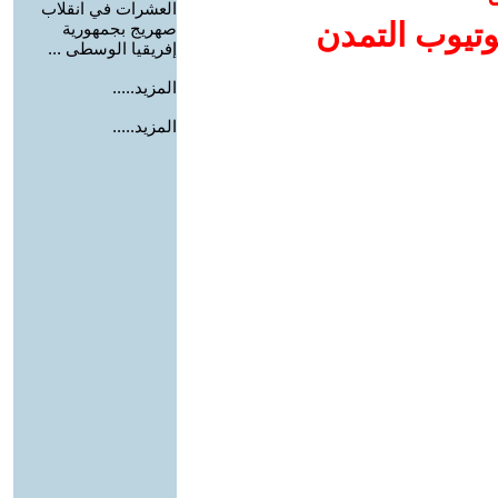
العشرات في انقلاب
وتيوب التمدن
صهريج بجمهورية
إفريقيا الوسطى ...
المزيد.....
المزيد.....