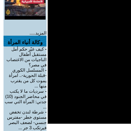
المزيد.....
وكالة أنباء المرأة
-
كيف غيّر حكم أمل
مستقبل أطفال
الناجيات من الاغتصاب
في مصر؟
-
المسلسل الكوري
-قبلة الحورية-.. امرأة
يموت كل من يقترب
منها ...
-
سرديات ما لا يكتب
في محاضر الجنود (10)
جدتي: المرأة التي سب
...
-
شرطة لندن تخفض
مستوى خطر -مفترس
جنسي- لضعف البصر
فيرتكب 3 جر ...