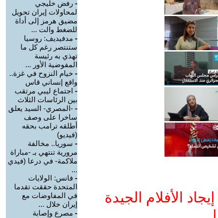
-
رفض خليجي
لمحاولات إيران تحويل
مضيق هرمز إلى أداة
للضغط والت ...
-
مدفيديف: روسيا
ستنتصر رغم كل ما
تهذي به رئيسة
المفوضية الأور ...
-
خيام النزوح في غزة..
واقع إنساني قاس
-
اجتماع ليبي مرتقب
بين الرئاسات الثلاث
-
-المصري- السيد يعلق
ساخرا على وصف
أطلقه ترامب بحقه
(فيديو)
-
سوريا.. مخالفة
مرورية تنتهي بـ -مباراة
ملاكمة- في درعا (فيدي
...
-
فانس: الولايات
المتحدة حققت تقدما
جاد الأفلام الجيدة
في المفاوضات مع
إيران خلال ...
ا
-
مصرع وإصابة