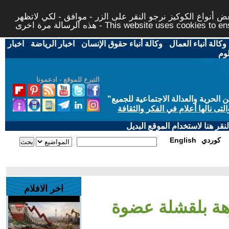
 أنواع الكوكيز نرجو النقر على الزر - موافق - لكي لاتظهر
This website uses cookies to ensure you ge
وكالة أنباء العمال
-
وكالة أنباء حقوق الإنسان
-
اخبار الرياضة
-
اخبار
لوم
التبرع للموقع - ادعمونا
حرية والعدالة الاجتماعية للجميع
"
تى نالها أعلام في الفكر والثقافة
قر هنا لاستخدام الموقع البديل
كوردي
English
اخر الافلام
زهة بلقشلة عضوة