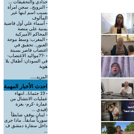
حدادي والتحقيقات ...
-
النرويج.. سجن امرأة
بسبب اسم ابنها غير
المألوف
-
أسماء علي أول قاضية
يمنية على منصة
المحاكم الأميركية
-
المغرب: وسط موجة
العبور.. تحقيق في
اغتصاب قاصر بسبتة
-
-??مواليد الاغتصاب-
في السودان: أطفال بلا
هوية
المزيد.....
احدث الأخبار المهمة
-
19 جثمانا.. انتهاء
عمليات الانتشال من
عمارة -كرم- بغزة
(فيدي ...
-
لبنان يوقف ضابطاً
سورياً سابقاً.. ماذا جرى
داخل سفارة دمشق ف
...