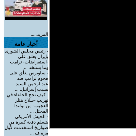
المزيد.....
أخبار عامة
-
رئيس مجلس الشورى
بإيران يعلق على
-استعراضات- ترامب
وما يستخد ...
-
ساويرس يعلّق على
هجوم ترامب ضد
عبدالرحمن السيد
بسبب إسرائيل. ...
-
كيف نجح الحلفاء في
تهريب -سلاح هتلر
العجيب- من بولندا
المحتل ...
-
الجيش الأمريكي
يتسلم دفعة كبيرة من
صواريخ استخدمت لأول
مرة ف ...