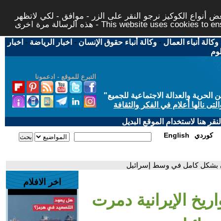
 أنواع الكوكيز نرجو النقر على الزر - موافق - لكي لاتظهر
This website uses cookies to ensure you ge
وكالة أنباء العمال
-
وكالة أنباء حقوق الإنسان
-
اخبار الرياضة
-
اخبار
لوم
التبرع للموقع - ادعمونا
حرية والعدالة الاجتماعية للجميع
"
تى نالها أعلام في الفكر والثقافة
قر هنا لاستخدام الموقع البديل
كوردي
English
اخر الافلام
اريخ الإيرانية دمرت