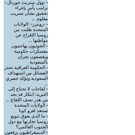
-
-وول ستريت جورنال-:
ترامب يأمر بإجراء
تحقيق بشأن تسريب
معلوم ...
-
-رويترز-: الولايات
المتحدة طلبت من
روسيا الإفراج عن
مواطنها ...
-
الحوثيون يهاجمون
معسكرات حكومية
ويقصفون نجران
بالسعودية
-
الحكومة العراقية تحذر
الفصائل من استهداف
السعودية وتؤكد حصري
...
-
لقاحات لا تحتاج إلى
التبريد: ابتكار قد يحد
من هدر نصف اللقاح ...
-
الولايات المتحدة
تستعد لغزو كوبا
-
ما الذي يعوق تنويع
روسيا تجارتها مع دول
الجنوب العالمي؟
-
الديمقراطيون يرفعون