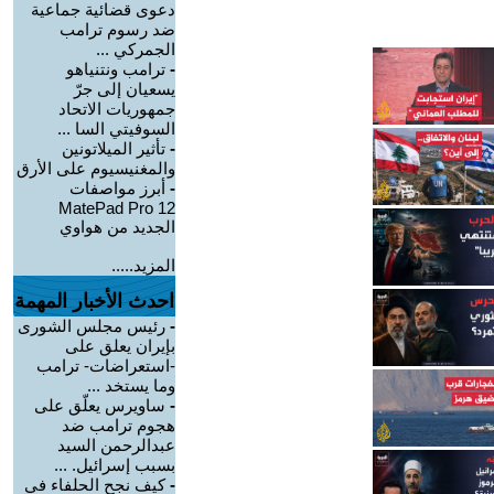
دعوى قضائية جماعية
ضد رسوم ترامب
الجمركي ...
-
ترامب ونتنياهو
يسعيان إلى جرّ
جمهوريات الاتحاد
السوفيتي السا ...
-
تأثير الميلاتونين
والمغنيسيوم على الأرق
-
أبرز مواصفات
MatePad Pro 12
الجديد من هواوي
المزيد.....
احدث الأخبار المهمة
-
رئيس مجلس الشورى
بإيران يعلق على
-استعراضات- ترامب
وما يستخد ...
-
ساويرس يعلّق على
هجوم ترامب ضد
عبدالرحمن السيد
بسبب إسرائيل. ...
-
كيف نجح الحلفاء في