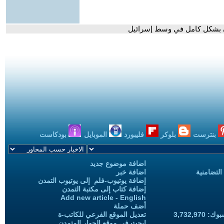
بنترست
بلوكر
فليبورد
الموبايل
بودكاست
اضافة موضوع جديد
التضامنية
اضافة خبر
إضافة يوتيوب-فلم إلى يوتيوب التمدن
إضافة كتاب إلى مكتبة التمدن
Add new article - English
أضف حملة
3,732,97
تعديل الموقع الفرعي للكاتب-ة
ابحث في موقع الحوار المتمدن