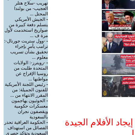
تهريب -سلاح هتلر
العجيب- من بولندا
المحتل ...
-
الجيش الأمريكي
يتسلم دفعة كبيرة من
صواريخ استخدمت لأول
مرة ف ...
-
-وول ستريت جورنال-:
ترامب يأمر بإجراء
تحقيق بشأن تسريب
معلوم ...
-
-رويترز-: الولايات
المتحدة طلبت من
روسيا الإفراج عن
مواطنها ...
-
رئيس اللجنة الأمريكية
للفنون الجميلة: من
المقرر الانتهاء من ...
-
الحوثيون يهاجمون
معسكرات حكومية
ويقصفون نجران
بالسعودية
جاد الأفلام الجيدة
-
الحكومة العراقية تحذر
الفصائل من استهداف
ا
السعودية وتؤكد حصري