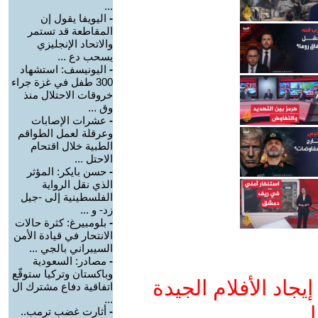
...
-
اليويفا يقول إن
المقاطعة قد تستمر
والاتحاد الإنجليزي
يسحب دع ...
-
اليونيسف: استشهاد
300 طفل في غزة جراء
خروقات الاحتلال منذ
وق ...
-
عشرات الإصابات
وعرقلة لعمل الطواقم
الطبية خلال اقتحام
الاحتل ...
-
حسن بايكر: المؤثر
الذي نقل الرواية
الفلسطينية إلى -جيل
زد- و ...
-
بلومبيرغ: كثرة حالات
الانتحار في قيادة الأمن
السيبراني بالجي ...
-
مصادر: السعودية
وباكستان وتركيا ستوقّع
جاد الأفلام الجيدة
اتفاقية دفاع مشترك ال
...
ا
-
أثارت غضب ترمب..