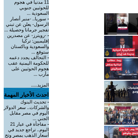
11 مدنياً في هجوم
للحوثيين جنوبي
السعودية ...
-
سوريا.. -منبر أنصار
الرسول- يعلن عن تبني
تفجير جرمانا وحصيلة ...
-
-رويترز- عن مصدرين
إقليميين: تركيا
والسعودية وباكستان
ستوقع ...
-
التحالف يجدد دعمه
للحكومة اليمنية عقب
هجوم الحوثيين على
مأرب ...
المزيد.....
احدث الأخبار المهمة
-
تحديث البنوك
والشركات.. سعر الدولار
اليوم في مصر مقابل
الجني ...
-
مفاجأة في عيار 21
اليوم.. تراجع جديد في
أسعار الذهب بمصر وتح