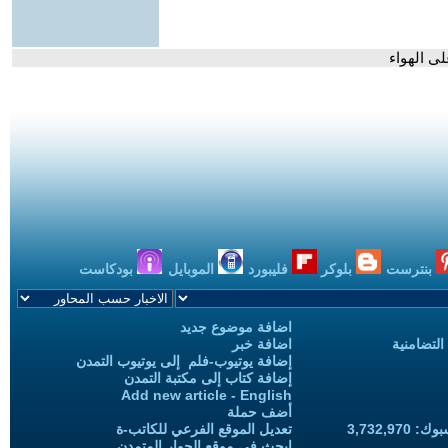
ى الهواء
بنترست
بلوكر
فليبورد
الموبايل
بودكاست
اضافة موضوع جديد
التضامنية
اضافة خبر
إضافة يوتيوب-فلم إلى يوتيوب التمدن
إضافة كتاب إلى مكتبة التمدن
Add new article - English
أضف حملة
3,732,97
تعديل الموقع الفرعي للكاتب-ة
ابحث في موقع الحوار المتمدن