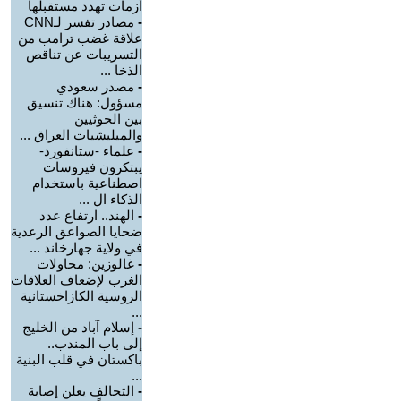
أزمات تهدد مستقبلها
-
مصادر تفسر لـCNN
علاقة غضب ترامب من
التسريبات عن تناقص
الذخا ...
-
مصدر سعودي
مسؤول: هناك تنسيق
بين الحوثيين
والميليشيات العراق ...
-
علماء -ستانفورد-
يبتكرون فيروسات
اصطناعية باستخدام
الذكاء ال ...
-
الهند.. ارتفاع عدد
ضحايا الصواعق الرعدية
في ولاية جهارخاند ...
-
غالوزين: محاولات
الغرب لإضعاف العلاقات
الروسية الكازاخستانية
...
-
إسلام آباد من الخليج
إلى باب المندب..
باكستان في قلب البنية
...
-
التحالف يعلن إصابة