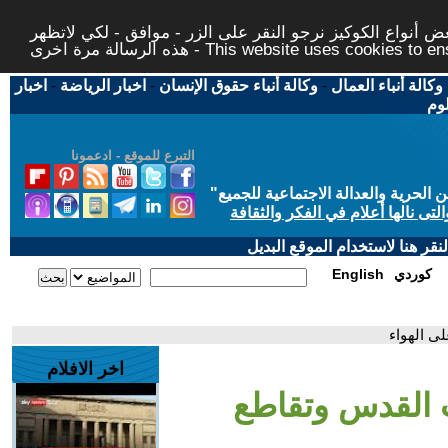
 أنواع الكوكيز نرجو النقر على الزر - موافق - لكي لاتظهر
This website uses cookies to ensure you ge
وكالة أنباء العمال
-
وكالة أنباء حقوق الإنسان
-
اخبار الرياضة
-
اخبار
لوم
التبرع للموقع - ادعمونا
حرية والعدالة الاجتماعية للجميع
"
تى نالها أعلام في الفكر والثقافة
قر هنا لاستخدام الموقع البديل
كوردي
English
ى الهواء
اخر الافلام
ب القدس وتقاطع