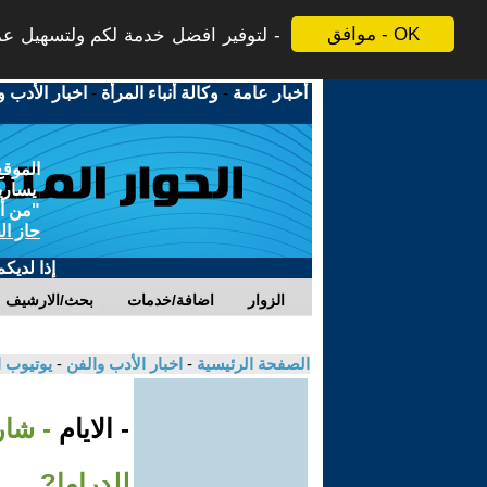
موافق - OK
لتوفير افضل خدمة لكم ولتسهيل عملي
أخبار عامة
-
وكالة أنباء المرأة
-
اخبار الأدب و
الموقع
يسارية
"من أج
حاز ال
إذا لديك
الزوار
اضافة/خدمات
بحث/الارشيف
الصفحة الرئيسية
-
اخبار الأدب والفن
-
يوتيوب 
- الايام
- شار
للدراما?