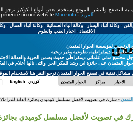
ة التصفح والنشر، الموقع يستخدم بعض أنواع الكوكيز نرجو النق
More info - المزيد
experience on our website
الفن
-
وكالة أنباء اليسار
-
وكالة أنباء العلمانية
-
وكالة أنباء العمال
-
وكا
الاقتصاد
-
اخبار الطب والعلوم
 الرئيسي لمؤسسة الحوار المتمدن
، علمانية، ديمقراطية، تطوعية وغير ربحية
ل مجتمع مدني علماني ديمقراطي حديث يضمن الحرية والعدالة الاجتم
حوار المتمدن على جائزة ابن رشد للفكر الحر والتى نالها أعلام في الفك
م مشاكل تقنية في تصفح الحوار المتمدن نرجو النقر هنا لاستخدام الموقع
كوردي
English
الاخبار
مراكز
الحوار المتمدن
التمدن
- شارك في تصويت لأفضل مسلسل كوميدي بجائزة الدانة للدراما?
ك في تصويت لأفضل مسلسل كوميدي بجائزة ا