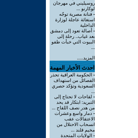
روسيليني في مهرجان
لوكارنو ...
-
فنانة مصرية توجّه
استغاثة عاجلة لوزارة
الداخلية
-
أصالة تعود إلى دمشق
بعد غياب.. رحلة إلى
البيوت التي خبأت طفو
...
المزيد.....
احدث الأخبار المهمة
-
الحكومة العراقية تحذر
الفصائل من استهداف
السعودية وتؤكد حصري
...
-
لقاحات لا تحتاج إلى
التبريد: ابتكار قد يحد
من هدر نصف اللقاح ...
-
دمار واسع وعشرات
الاعتقالات عقب
انسحاب الاحتلال من
مخيم قلند ...
-
الولايات المتحدة