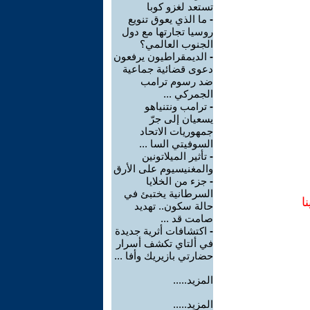
تستعد لغزو كوبا
-
ما الذي يعوق تنويع
روسيا تجارتها مع دول
الجنوب العالمي؟
-
الديمقراطيون يرفعون
دعوى قضائية جماعية
ضد رسوم ترامب
الجمركي ...
-
ترامب ونتنياهو
يسعيان إلى جرّ
جمهوريات الاتحاد
السوفيتي السا ...
-
تأثير الميلاتونين
والمغنيسيوم على الأرق
-
جزء من الخلايا
السرطانية يختبئ في
ا
حالة سكون.. تهديد
صامت قد ...
-
اكتشافات أثرية جديدة
في ألتاي تكشف أسرار
حضارتي بازيريك وأفا ...
المزيد.....
المزيد.....