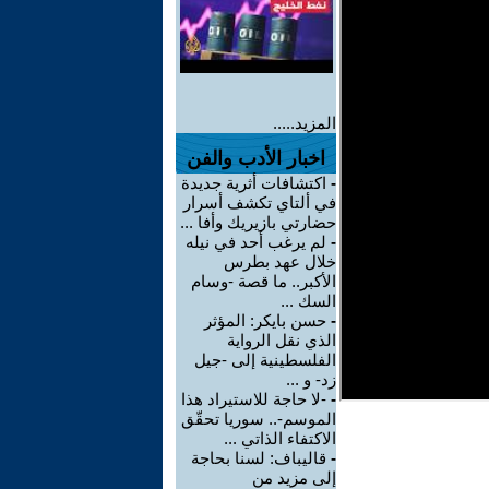
المزيد.....
اخبار الأدب والفن
-
اكتشافات أثرية جديدة
في ألتاي تكشف أسرار
حضارتي بازيريك وأفا ...
-
لم يرغب أحد في نيله
خلال عهد بطرس
الأكبر.. ما قصة -وسام
السك ...
-
حسن بايكر: المؤثر
الذي نقل الرواية
الفلسطينية إلى -جيل
زد- و ...
-
-لا حاجة للاستيراد هذا
الموسم-.. سوريا تحقّق
الاكتفاء الذاتي ...
-
قاليباف: لسنا بحاجة
إلى مزيد من