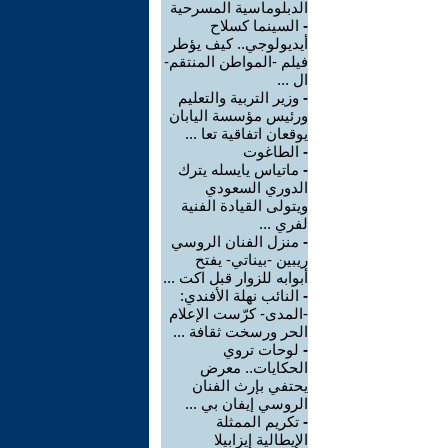
الدبلوماسية المسرحية
-
السينما كسلاح
أيديولوجي.. كيف يؤطر
فيلم -المواطن المنتقم-
ال ...
-
وزير التربية والتعليم
ورئيس مؤسسة اليابان
يوقعان اتفاقية تعا ...
-
الطاغوت
-
ماتياس يايسله يترك
الدوري السعودي
ويتولى القيادة الفنية
لفري ...
-
منزل الفنان الروسي
ريبين -بيناتي- يفتح
أبوابه للزوار قبل اكت ...
-
النائب نهلة الأفندي:
-المدى- كرّست الإعلام
الحر ورسخت ثقافة ...
-
لوحات تروي
الحكايات.. معرض
يحتفي بإرث الفنان
الروسي إيفان بي ...
-
تكريم الممثلة
الإيطالية إيزابيلا