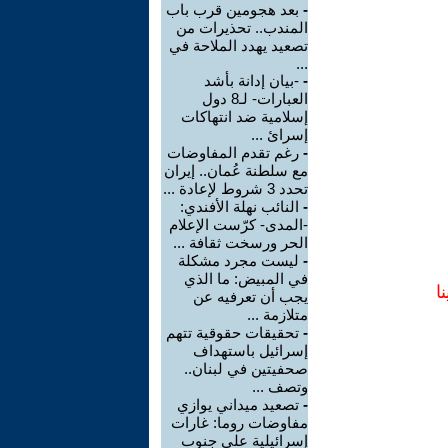
-
بعد هجومين قرب باب
المندب.. تحذيرات من
تصعيد يهدد الملاحة في
...
-
-بيان إدانة بأشد
العبارات- لـ8 دول
إسلامية ضد انتهاكات
إسرائ ...
-
رغم تقدم المفاوضات
مع سلطنة عُمان.. إيران
تحدد 3 شروط لإعادة ...
-
النائب نهلة الأفندي:
-المدى- كرّست الإعلام
الحر ورسخت ثقافة ...
-
ليست مجرد مشكلة
في المبيض: ما الذي
ا
يجب أن تعرفيه عن
متلازمة ...
-
تحقيقات حقوقية تتهم
إسرائيل باستهداف
صحفيتين في لبنان..
وتصف ...
-
تصعيد ميداني يوازي
مفاوضات روما: غارات
إسرائيلية على جنوب