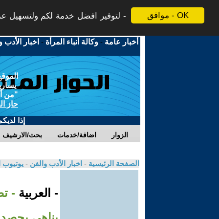
موافق - OK
لتوفير افضل خدمة لكم ولتسهيل عملي
أخبار عامة
-
وكالة أنباء المرأة
-
اخبار الأدب و
الموقع
يسارية
"من أج
حاز ال
إذا لديك
الزوار
اضافة/خدمات
بحث/الارشيف
الصفحة الرئيسية
-
اخبار الأدب والفن
-
يوتيوب 
- العربية
- ت
بناهي يحصد 