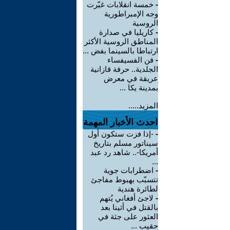
-
خمسة انقلابات غيّرت
وجه الإمبراطورية
الروسية
-
كاريليا في صدارة
المناطق الروسية الأكثر
ارتباطا بالسينما بفض ...
-
فن الفسيفساء
الجلدية.. حرفة قازانية
عريقة في معرض
بمدينة يكا ...
المزيد.....
احدث الأخبار المهمة
-
-إذا فزت ستكون أول
سيناتور مسلم بتاريخ
أمريكا-.. شاهد رد عبد
...
-
اضطرابات جوية
تتسبّب بهبوط مفاجئ
لطائرة هندية
-
لاجئ أفغاني يُتهم
بالقتل في أثينا بعد
العثور على جثة في
حقيب ...