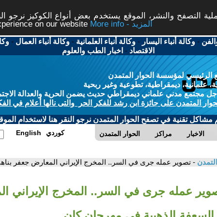
ة التصفح والنشر، الموقع يستخدم بعض أنواع الكوكيز نرجو النق
More info - المزيد
experience on our website
الفن
-
وكالة أنباء اليسار
-
وكالة أنباء العلمانية
-
وكالة أنباء العمال
-
وكا
الاقتصاد
-
اخبار الطب والعلوم
 الرئيسي لمؤسسة الحوار المتمدن
، علمانية، ديمقراطية، تطوعية وغير ربحية
ل مجتمع مدني علماني ديمقراطي حديث يضمن الحرية والعدالة الاجتم
حوار المتمدن على جائزة ابن رشد للفكر الحر والتى نالها أعلام في الفك
م مشاكل تقنية في تصفح الحوار المتمدن نرجو النقر هنا لاستخدام الموقع
كوردي
English
الاخبار
مراكز
الحوار المتمدن
التمدن
- تصوير عمله جرى في السر.. المخرج الإيراني المعارض جعفر بنا
صوير عمله جرى في السر.. المخرج الإيراني ا
السعفة الذهبية في مهرجان كان