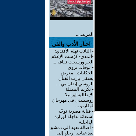
المزيد.....
اخبار الأدب والفن
-
النائب نهلة الأفندي:
-المدى- كرّست الإعلام
الحر ورسخت ثقافة ...
-
لوحات تروي
الحكايات.. معرض
يحتفي بإرث الفنان
الروسي إيفان بي ...
-
تكريم الممثلة
الإيطالية إيزابيلا
روسيليني في مهرجان
لوكارنو ...
-
فنانة مصرية توجّه
استغاثة عاجلة لوزارة
الداخلية
-
أصالة تعود إلى دمشق
بعد غياب.. رحلة إلى