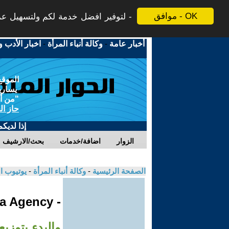
موافق - OK
لتوفير افضل خدمة لكم ولتسهيل عملي
أخبار عامة
-
وكالة أنباء المرأة
-
اخبار الأدب و
الموقع
يسارية
"من أج
حاز ال
إذا لديك
الزوار
اضافة/خدمات
بحث/الارشيف
الصفحة الرئيسية
-
وكالة أنباء المرأة
-
يوتيوب ا
- Jinha Agency
والبدء بتوزيع