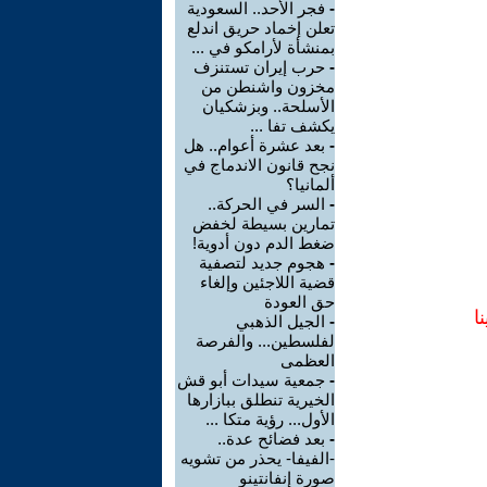
-
فجر الأحد.. السعودية
تعلن إخماد حريق اندلع
بمنشأة لأرامكو في ...
-
حرب إيران تستنزف
مخزون واشنطن من
الأسلحة.. وبزشكيان
يكشف تفا ...
-
بعد عشرة أعوام.. هل
نجح قانون الاندماج في
ألمانيا؟
-
السر في الحركة..
تمارين بسيطة لخفض
ضغط الدم دون أدوية!
-
هجوم جديد لتصفية
قضية اللاجئين وإلغاء
حق العودة
ا
-
الجيل الذهبي
لفلسطين... والفرصة
العظمى
-
جمعية سيدات أبو قش
الخيرية تنطلق ببازارها
الأول... رؤية متكا ...
-
بعد فضائح عدة..
-الفيفا- يحذر من تشويه
صورة إنفانتينو