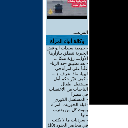
المزيد.....
وكالة أنباء المرأة
-
جمعية سيدات أبو قش
الخيرية تنطلق ببازارها
الأول... رؤية متكا ...
-
بعد تطبيق -حد الزنا-
عَلَناً على امرأة في
ليبيا، ماذا نعرف ع ...
-
كيف غيّر حكم أمل
مستقبل أطفال
الناجيات من الاغتصاب
في مصر؟
-
المسلسل الكوري
-قبلة الحورية-.. امرأة
يموت كل من يقترب
منها ...
-
سرديات ما لا يكتب
في محاضر الجنود (10)