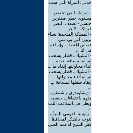
جدتي: المرأة التي سب
...
-
شرطة لندن تخفض
مستوى خطر -مفترس
جنسي- لضعف البصر
فيرتكب 3 جر ...
-
المملكة المتحدة: نساء
يروين لبي بي سي
قصص اغتصاب وإساءة
في ك ...
-
التشيك.. قطار يسحب
امرأة لمسافة بعيدة
أثناء محاولتها إنقاذ ط ...
-
التشيك.. قطار يسحب
امرأة أثناء محاولتها
إنقاذ طفلها لمسافة ب
...
-
ديشاوندري واشنطن..
متهم باعتداءات جنسية
وبطل في الملاعب اللب
...
-
رئيسة القومي للمرأة
تتوجه بالشكر لمحافظ
كفر الشيخ لدعمه الصي
...