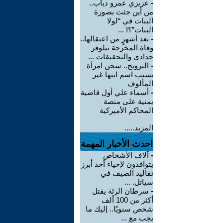
-
عزيزي عمرو دياب..
من أين جئت بصورة
البنات في “لولا
البنات”؟! ...
-
بعد أشهرٍ من اعتقالها..
وفاة المخرجة نيلوفر
حدادي والتحقيقات ...
-
النرويج.. سجن امرأة
بسبب اسم ابنها غير
المألوف
-
أسماء علي أول قاضية
يمنية على منصة
المحاكم الأميركية
المزيد.....
احدث الأخبار المهمة
-
آلاف الأشخاص
يتوافدون لإحياء أحد أبرز
تقاليد الصيف في
سياتل. ...
-
سرطان الرئة يقتل
أكثر من 100 ألف
شخص سنويًا.. إليك ما
يجب مع ...