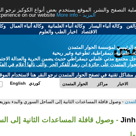
ة التصفح والنشر، الموقع يستخدم بعض أنواع الكوكيز نرجو النق
More info - المزيد
experience on our website
الفن
-
وكالة أنباء اليسار
-
وكالة أنباء العلمانية
-
وكالة أنباء العمال
-
وكا
الاقتصاد
-
اخبار الطب والعلوم
 الرئيسي لمؤسسة الحوار المتمدن
، علمانية، ديمقراطية، تطوعية وغير ربحية
ل مجتمع مدني علماني ديمقراطي حديث يضمن الحرية والعدالة الاجتم
حوار المتمدن على جائزة ابن رشد للفكر الحر والتى نالها أعلام في الفك
م مشاكل تقنية في تصفح الحوار المتمدن نرجو النقر هنا لاستخدام الموقع
كوردي
English
الاخبار
مراكز
الحوار المتمدن
لتمدن
- وصول قافلة المساعدات الثانية إلى الساحل السوري والبدء بتوزيعه
- وصول قافلة المساعدات الثانية إلى ا
ها