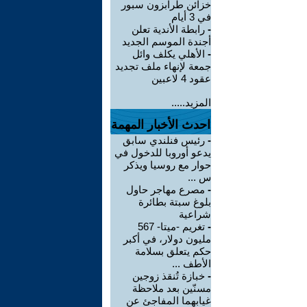
خزائن طرابزون سبور
في 3 أيام
-
رابطة الأندية تعلن
أجندة الموسم الجديد
-
الأهلي يكلف وائل
جمعة لإنهاء ملف تجديد
عقود 4 لاعبين
المزيد.....
احدث الأخبار المهمة
-
رئيس فنلندي سابق
يدعو أوروبا للدخول في
حوار مع روسيا ويذكر
س ...
-
مصرع مهاجر حاول
بلوغ سبتة بطائرة
شراعية
-
تغريم -ميتا- 567
مليون دولار، في أكبر
حكم يتعلق بسلامة
الأطف ...
-
خبازة تُنقذ زوجين
مسنّين بعد ملاحظة
غيابهما المفاجئ عن