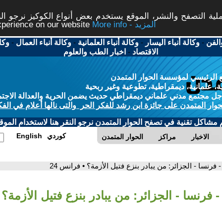
ة التصفح والنشر، الموقع يستخدم بعض أنواع الكوكيز نرجو النق
More info - المزيد
experience on our website
الفن
-
وكالة أنباء اليسار
-
وكالة أنباء العلمانية
-
وكالة أنباء العمال
-
وكا
الاقتصاد
-
اخبار الطب والعلوم
 الرئيسي لمؤسسة الحوار المتمدن
، علمانية، ديمقراطية، تطوعية وغير ربحية
ل مجتمع مدني علماني ديمقراطي حديث يضمن الحرية والعدالة الاجتم
حوار المتمدن على جائزة ابن رشد للفكر الحر والتى نالها أعلام في الفك
م مشاكل تقنية في تصفح الحوار المتمدن نرجو النقر هنا لاستخدام الموقع
كوردي
English
الاخبار
مراكز
الحوار المتمدن
- فرنسا - الجزائر: من يبادر بنزع فتيل الأزمة؟ • فرانس 24
- فرنسا - الجزائر: من يبادر بنزع فتيل الأزمة؟ •