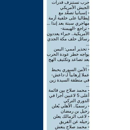
حرب تستنزف قدرات
الجيش الأمريكي
-
إسبانيا تصعّد مع
إيطاليا على خلفية أزمة
مهاجري سبتة بعد إنذا ...
-
تراجع -الهيمنة-
الأمريكية.. خبراء يعددون
رسائل حلف مكة الجدي
...
-
تحذير أممي: اليمن
يواجه خطر عودة الحرب
بعد تصاعد وتكثيف الهج
...
-
الأمن السوري يحبط
عملا إرهابياً لـ-داعش-
في منطقة السيدة زين
...
-
محمد صلاح بين قائمة
أعلى 5 لاعبين أجرا في
الدوري التركي
-
رسميًا.. الأهلي يُعلن
رحيل بن رمضان
-
لاعب الزمالك يعلن
رحيله عن الفريق
-
محمد صلاح ينعش