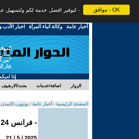
موافق - OK
لتوفير افضل خدمة لكم ولتسهيل عملي
أخبار عامة
-
وكالة أنباء المرأة
-
اخبار الأدب و
الموقع
يسارية
"من أج
حاز ال
إذا لديك
الزوار
اضافة/خدمات
بحث/الارشيف
الصفحة الرئيسية
-
أخبار عامة
-
يوتيوب التمدن
- فرانس 24
2025 / 5 / 21