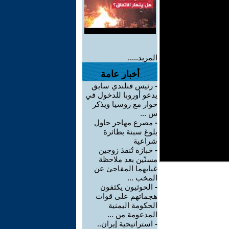
المزيد.....
أخبار عامة
-
رئيس فنلندي سابق
يدعو أوروبا للدخول في
حوار مع روسيا ويذكر
س ...
-
مصرع مهاجر حاول
بلوغ سبتة بطائرة
شراعية
-
خبازة تُنقذ زوجين
مسنّين بعد ملاحظة
غيابهما المفاجئ عن
المخب ...
-
الحوثيون يكثفون
هجماتهم على قوات
الحكومة اليمنية
المدعومة من ...
-
استراتيجية إيران..