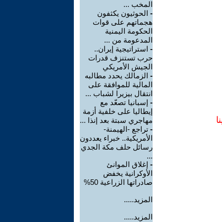
المخب ...
-
الحوثيون يكثفون
هجماتهم على قوات
الحكومة اليمنية
المدعومة من ...
-
استراتيجية إيران..
حرب تستنزف قدرات
الجيش الأمريكي
-
الزمالك يحدد مطالبه
المالية للموافقة على
انتقال بيزيرا لشباب ...
-
إسبانيا تصعّد مع
إيطاليا على خلفية أزمة
ا
مهاجري سبتة بعد إنذا ...
-
تراجع -الهيمنة-
الأمريكية.. خبراء يعددون
رسائل حلف مكة الجدي
...
-
إغلاق الموانئ
الأوكرانية يخفض
صادراتها الزراعية 50%
المزيد.....
المزيد.....