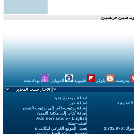
بلوماسيين فرنسيين
بنترست
بلوكر
فليبورد
الموبايل
بودكاست
اضافة موضوع جديد
التضامنية
اضافة خبر
إضافة يوتيوب-فلم إلى يوتيوب التمدن
إضافة كتاب إلى مكتبة التمدن
Add new article - English
أضف حملة
3,732,97
تعديل الموقع الفرعي للكاتب-ة
ابحث في موقع الحوار المتمدن