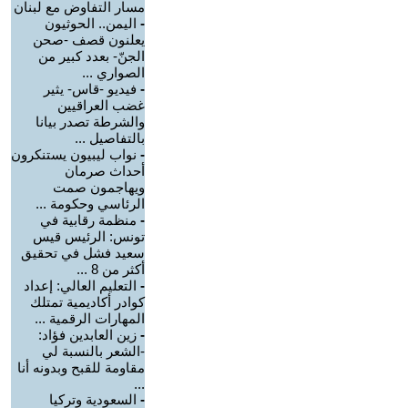
مسار التفاوض مع لبنان
-
اليمن.. الحوثيون
يعلنون قصف -صحن
الجنّ- بعدد كبير من
الصواري ...
-
فيديو -قاس- يثير
غضب العراقيين
والشرطة تصدر بيانا
بالتفاصيل ...
-
نواب ليبيون يستنكرون
أحداث صرمان
ويهاجمون صمت
الرئاسي وحكومة ...
-
منظمة رقابية في
تونس: الرئيس قيس
سعيد فشل في تحقيق
أكثر من 8 ...
-
التعليم العالي: إعداد
كوادر أكاديمية تمتلك
المهارات الرقمية ...
-
زين العابدين فؤاد:
-الشعر بالنسبة لي
مقاومة للقبح وبدونه أنا
...
-
السعودية وتركيا