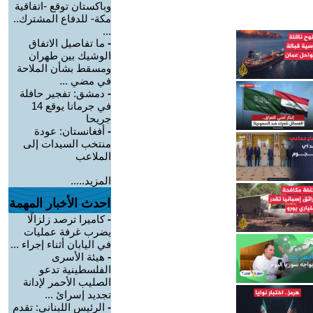
وباكستان توقع -اتفاقية
مكة- للدفاع المشترك..
...
-
ما تفاصيل الاتفاق
الوشيك بين طهران
ومسقط بشأن الملاحة
في مضي ...
-
دمشق: تفجير حافلة
في جرمانا يوقع 14
جريحا
-
أفغانستان: عودة
منتخب السيدات إلى
الملاعب
المزيد.....
احدث الأخبار المهمة
-
كاميرا ترصد زلزالًا
يضرب غرفة عمليات
في اليابان أثناء إجراء ...
-
هيئة الأسرى
الفلسطينية تدعو
الصليب الأحمر لإدانة
تجديد إسرائ ...
-
الرئيس اللبناني: تقدم