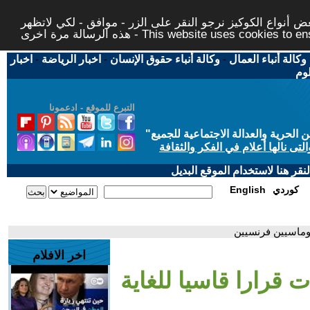
 أنواع الكوكيز نرجو النقر على الزر - موافق - لكي لاتظهر
This website uses cookies to ensure you ge
وكالة أنباء العمال
-
وكالة أنباء حقوق الإنسان
-
اخبار الرياضة
-
اخبار
لوم
التبرع للموقع - ادعمونا
حرية والعدالة الاجتماعية للجميع
"
تى نالها أعلام في الفكر والثقافة
قر هنا لاستخدام الموقع البديل
كوردي
English
بلوماسيين فرنسيين
اخر الافلام
ت قرارا قاسيا للغاية