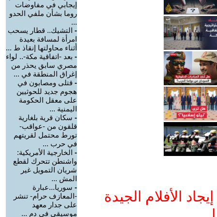
إيجابي في مفاوضات
روما بشأن ملفي الحدو
...
-
التشيك.. قطار يسحب
امرأة لمسافة بعيدة
أثناء محاولتها إنقاذ ط ...
-
بعد -اتفاقية مكة-.. لواء
مصري سابق يحذر من
إغراق المنطقة في ...
-
قتلى ومصابون في
هجوم جديد للحوثيين
على معقل الحكومة
اليمنية ...
-
سكان قرية بلغارية
قلقون من -عواقب-
تورط محتمل لقريتهم
في حرب ...
-
الخارجية الأمريكية:
واشنطن تتحرك لقطع
شريان التمويل غير
المش ...
-
سوريا...عبارة
جاد الأفلام الجيدة
-المعازف حرام- تنشر
على جدار معهد
ا
موسيقي في دم ...