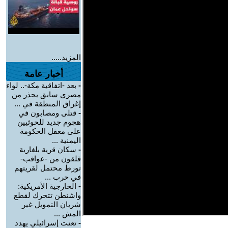
المزيد.....
أخبار عامة
-
بعد -اتفاقية مكة-.. لواء
مصري سابق يحذر من
إغراق المنطقة في ...
-
قتلى ومصابون في
هجوم جديد للحوثيين
على معقل الحكومة
اليمنية ...
-
سكان قرية بلغارية
قلقون من -عواقب-
تورط محتمل لقريتهم
في حرب ...
-
الخارجية الأمريكية:
واشنطن تتحرك لقطع
شريان التمويل غير
المش ...
-
تعنت إسرائيلي يهدد