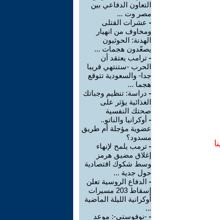
التعاون الدفاعي بين
مصر وت ...
-
عشرات القتلى
ومخاوف من انهيار
الهدنة: الحوثيون
يصعّدون هجمات ...
-
ترامب يعتقد أن
الحرب -ستنتهي قريبا
جدا- والسعودية تتوقع
هجما ...
-
دراسة: تنظيم وجباتك
الغذائية يؤثر على
صحتك النفسية
-
أوكرانيا والناتو..
عضوية مؤجلة أم طريق
مسدود؟
ا
-
ترمب يلمح لإنهاء
إغلاق مضيق هرمز
وسط شكوك اقتصادية
حول جدية ...
-
الدفاع الروسية تعلن
إسقاط 203 مسيرات
أوكرانية الليلة الماضية
...
-
-نوفوستي-: موعد