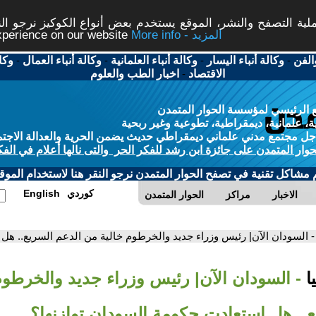
ة التصفح والنشر، الموقع يستخدم بعض أنواع الكوكيز نرجو النق
More info - المزيد
experience on our website
الفن
-
وكالة أنباء اليسار
-
وكالة أنباء العلمانية
-
وكالة أنباء العمال
-
وكا
الاقتصاد
-
اخبار الطب والعلوم
 الرئيسي لمؤسسة الحوار المتمدن
، علمانية، ديمقراطية، تطوعية وغير ربحية
ل مجتمع مدني علماني ديمقراطي حديث يضمن الحرية والعدالة الاجتم
حوار المتمدن على جائزة ابن رشد للفكر الحر والتى نالها أعلام في الفك
م مشاكل تقنية في تصفح الحوار المتمدن نرجو النقر هنا لاستخدام الموقع
كوردي
English
الاخبار
مراكز
الحوار المتمدن
- السودان الآن| رئيس وزراء جديد والخرطوم خالية من الدعم السريع.. هل
ا
- السودان الآن| رئيس وزراء جديد والخرطوم
ع.. هل استعادت حكومة السودان توازنها؟