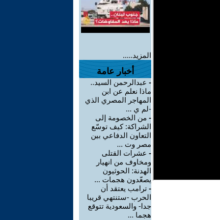
المزيد.....
أخبار عامة
-
عبدالرحمن السيد..
ماذا نعلم عن ابن
المهاجر المصري الذي
-لم ي ...
-
من الخصومة إلى
الشراكة: كيف توسّع
التعاون الدفاعي بين
مصر وت ...
-
عشرات القتلى
ومخاوف من انهيار
الهدنة: الحوثيون
يصعّدون هجمات ...
-
ترامب يعتقد أن
الحرب -ستنتهي قريبا
جدا- والسعودية تتوقع
هجما ...