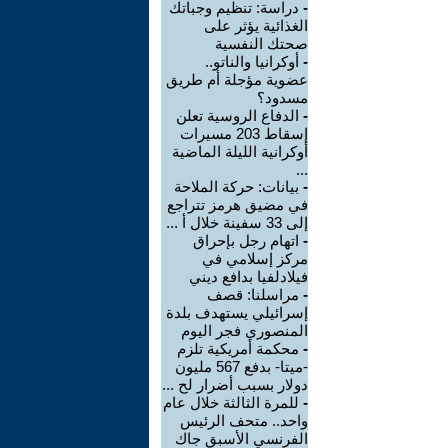
-
دراسة: تنظيم وجباتك
الغذائية يؤثر على
صحتك النفسية
-
أوكرانيا والناتو..
عضوية مؤجلة أم طريق
مسدود؟
-
الدفاع الروسية تعلن
إسقاط 203 مسيرات
أوكرانية الليلة الماضية
...
-
بيانات: حركة الملاحة
في مضيق هرمز تتراجع
إلى 33 سفينة خلال أ ...
-
اتهام رجل بإحراق
مركز إسلامي في
فيلادلفيا بدافع ديني
-
مراسلنا: قصف
إسرائيلي يستهدف بلدة
المنصوري فجر اليوم
-
محكمة أمريكية تلزم
-ميتا- بدفع 567 مليون
دولار بسبب أضرار لح ...
-
للمرة الثالثة خلال عام
واحد.. متحف الرئيس
الفرنسي الأسبق جاك