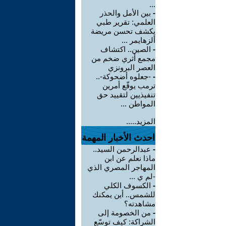
...
-
بين الأمل والحذر
العلمي: تقرير طبي
يكشف تحسن مريضة
ألزهايمر ...
-
الصين.. اكتشاف
مجمع أثري ضخم من
العصر البرونزي
-
-جعلوه أضحوكة-..
ترمب يوقّع أمرين
تنفيذيين لتقييد حق
المواطن ...
المزيد.....
احدث الأخبار المهمة
-
عبدالرحمن السيد..
ماذا نعلم عن ابن
المهاجر المصري الذي
-لم ي ...
-
الكسوف الكلي
للشمس.. أين يمكنك
مشاهدته؟
-
من الخصومة إلى
الشراكة: كيف توسّع