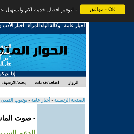
موافق - OK
لتوفير افضل خدمة لكم ولتسهيل عملي
أخبار عامة
-
وكالة أنباء المرأة
-
اخبار الأدب و
الموقع
يسارية
"من أج
حاز ال
إذا لديك
الزوار
اضافة/خدمات
بحث/الارشيف
الصفحة الرئيسية
-
أخبار عامة
-
يوتيوب التمدن
- صوت الماني
الدعم السري