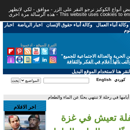
 أنواع الكوكيز نرجو النقر على الزر - موافق - لكي لاتظهر
This website uses cookies to ensure you ge
وكالة أنباء العمال
-
وكالة أنباء حقوق الإنسان
-
اخبار الرياضة
-
اخبار
لوم
التبرع للموقع - ادعمونا
حرية والعدالة الاجتماعية للجميع
"
تى نالها أعلام في الفكر والثقافة
قر هنا لاستخدام الموقع البديل
كوردي
English
ها في رحلة لا تنتهي بحثًا عن الماء والطعام
اخر الافلام
فلة تعيش في غزة