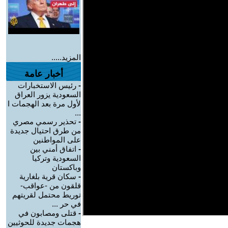
المزيد.....
أخبار عامة
-
رئيس الاستخبارات
السعودية يزور العراق
لأول مرة بعد الهجمات ا
...
-
تحذير رسمي مصري
من طرق احتيال جديدة
على المواطنين
-
اتفاق أمني بين
السعودية وتركيا
وباكستان
-
سكان قرية بلغارية
قلقون من -عواقب-
توريط محتمل لقريتهم
في حر ...
-
قتلى ومصابون في
هجمات جديدة للحوثيين