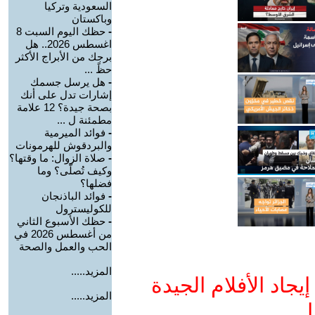
السعودية وتركيا
وباكستان
-
حظك اليوم السبت 8
اغسطس 2026.. هل
برجك من الأبراج الأكثر
حظً ...
-
هل يرسل جسمك
إشارات تدل على أنك
بصحة جيدة؟ 12 علامة
مطمئنة ل ...
-
فوائد الميرمية
والبردقوش للهرمونات
-
صلاة الزوال: ما وقتها؟
وكيف تُصلّى؟ وما
فضلها؟
-
فوائد الباذنجان
للكوليسترول
-
حظك الأسبوع الثاني
من أغسطس 2026 في
الحب والعمل والصحة
المزيد.....
جاد الأفلام الجيدة
المزيد.....
ا