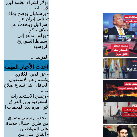
دولار لشراء أنظمة ليزر
لإسقاط ...
-
بزشكيان يوضح بماذا
تختلف إيران عن
إسرائيل ويتحدث عن
خلاف حكو ...
-
بولندا تدعو إلى
إسقاط الصواريخ
الروسية
المزيد.....
احدث الأخبار المهمة
-
عز الدين الكلاوي
يكتب: رغم الاستقبال
الحافل.. هل تسرع صلاح
ب ...
-
رئيس الاستخبارات
السعودية يزور العراق
لأول مرة بعد الهجمات ا
...
-
تحذير رسمي مصري
من طرق احتيال جديدة
على المواطنين
-
اتفاق أمني بين