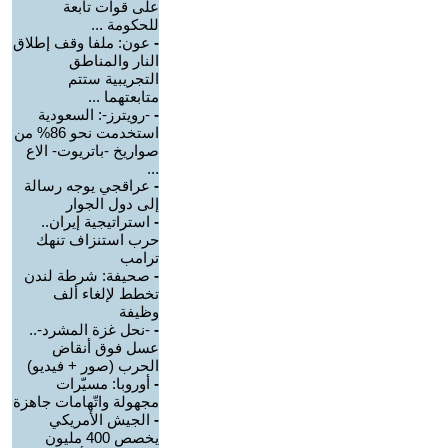
على قوات تابعة
للحكومة ...
-
عون: ملفا وقف إطلاق
النار والمناطق
التجريبية ستتم
متابعتهما ...
-
-رويترز-: السعودية
استخدمت نحو 86% من
صواريخ -باتريوت- الاع
...
-
عراقجي يوجه رسالة
إلى دول الجوار
-
استراتيجية إيران..
حرب استنزاف تنهك
ترامب
-
صحيفة: شرطة لندن
تخطط لإلغاء ألف
وظيفة
-
-نحل غزة المشرد-..
عسل فوق أنقاض
الحرب (صور + فيديو)
-
أوروبا: مسيّرات
مجهولة واتّهامات جاهزة
-
الجيش الأمريكي
يخصص 400 مليون