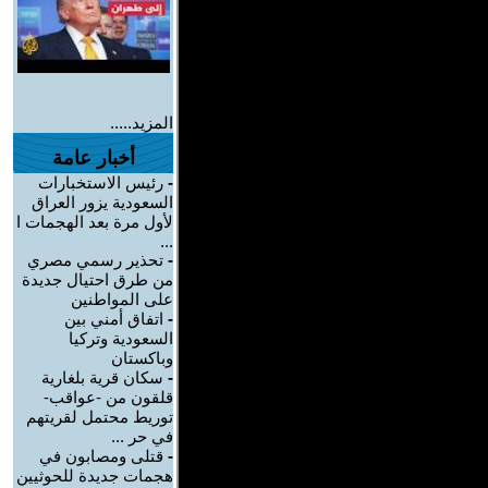
المزيد.....
أخبار عامة
-
رئيس الاستخبارات
السعودية يزور العراق
لأول مرة بعد الهجمات ا
...
-
تحذير رسمي مصري
من طرق احتيال جديدة
على المواطنين
-
اتفاق أمني بين
السعودية وتركيا
وباكستان
-
سكان قرية بلغارية
قلقون من -عواقب-
توريط محتمل لقريتهم
في حر ...
-
قتلى ومصابون في
هجمات جديدة للحوثيين