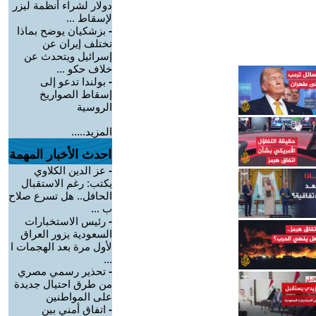
دولار لشراء أنظمة ليزر
لإسقاط ...
-
بزشكيان يوضح بماذا
تختلف إيران عن
إسرائيل ويتحدث عن
خلاف حكو ...
-
بولندا تدعو إلى
إسقاط الصواريخ
الروسية
المزيد.....
احدث الأخبار المهمة
-
عز الدين الكلاوي
يكتب: رغم الاستقبال
الحافل.. هل تسرع صلاح
ب ...
-
رئيس الاستخبارات
السعودية يزور العراق
لأول مرة بعد الهجمات ا
...
-
تحذير رسمي مصري
من طرق احتيال جديدة
على المواطنين
-
اتفاق أمني بين