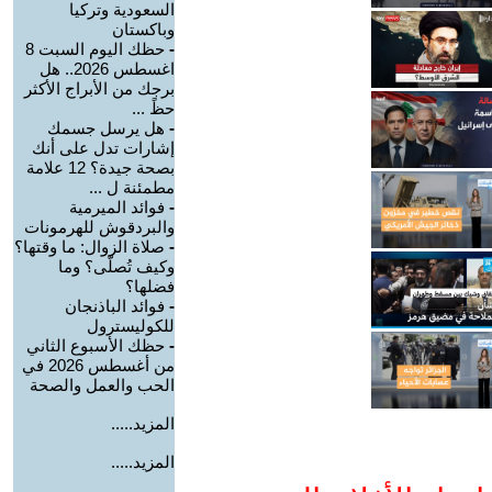
السعودية وتركيا
وباكستان
-
حظك اليوم السبت 8
اغسطس 2026.. هل
برجك من الأبراج الأكثر
حظً ...
-
هل يرسل جسمك
إشارات تدل على أنك
بصحة جيدة؟ 12 علامة
مطمئنة ل ...
-
فوائد الميرمية
والبردقوش للهرمونات
-
صلاة الزوال: ما وقتها؟
وكيف تُصلّى؟ وما
فضلها؟
-
فوائد الباذنجان
للكوليسترول
-
حظك الأسبوع الثاني
من أغسطس 2026 في
الحب والعمل والصحة
المزيد.....
المزيد.....