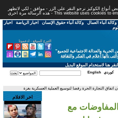
 أنواع الكوكيز نرجو النقر على الزر - موافق - لكي لاتظهر
This website uses cookies to ensure you ge
وكالة أنباء العمال
-
وكالة أنباء حقوق الإنسان
-
اخبار الرياضة
-
اخبار
لوم
التبرع للموقع - ادعمونا
حرية والعدالة الاجتماعية للجميع
"
تى نالها أعلام في الفكر والثقافة
قر هنا لاستخدام الموقع البديل
كوردي
English
ن اتفاق التجارة الحرة رفضا لتوسيع العملية العسكرية بغزة
اخر الافلام
 المفاوضات مع