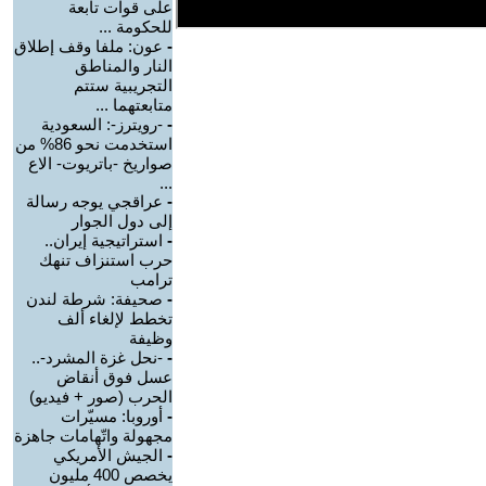
على قوات تابعة
للحكومة ...
-
عون: ملفا وقف إطلاق
النار والمناطق
التجريبية ستتم
متابعتهما ...
-
-رويترز-: السعودية
استخدمت نحو 86% من
صواريخ -باتريوت- الاع
...
-
عراقجي يوجه رسالة
إلى دول الجوار
-
استراتيجية إيران..
حرب استنزاف تنهك
ترامب
-
صحيفة: شرطة لندن
تخطط لإلغاء ألف
وظيفة
-
-نحل غزة المشرد-..
عسل فوق أنقاض
الحرب (صور + فيديو)
-
أوروبا: مسيّرات
مجهولة واتّهامات جاهزة
-
الجيش الأمريكي
يخصص 400 مليون