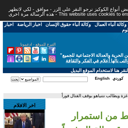
 أنواع الكوكيز نرجو النقر على الزر - موافق - لكي لاتظهر
This website uses cookies to ensure you ge
وكالة أنباء العمال
-
وكالة أنباء حقوق الإنسان
-
اخبار الرياضة
-
اخبار
لوم
التبرع للموقع - ادعمونا
حرية والعدالة الاجتماعية للجميع
"
تى نالها أعلام في الفكر والثقافة
قر هنا لاستخدام الموقع البديل
كوردي
English
 ويطالب نتنياهو بوقف القتال فوراً
اخر الافلام
 من استمرار