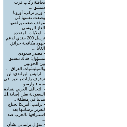
بحافلة ركاب قرب
دمشق ...
-
وزير تركي: أوروبا
وضعت نفسها في
موقف صعب برفضها
الغاز الروسي ...
-
الولايات المتحدة
ترسل 200 جندي لدعم
جهود مكافحة حرائق
الغابا ...
-
مصدر سعودي
مسؤول: هناك تنسيق
بين الحوثيين
والميليشيات العراق ...
-
الرئيس البولندي: لن
ترفرف رايات بانديرا في
سماء وارسو
-
التحالف العربي بقيادة
السعودية يعلن إصابة 11
مدنيا في منطقة ...
-
ترامب: أمريكا تحتاج
لتعزيز ترسانتها بعد
استنزافها بالحرب ضد
...
-
سؤال برلماني بشأن