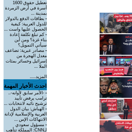
تعطيل حقوق 1600
أسرة في أرض الزمردة
بمدينة ...
-
بطاقات الدفع بالدولار
للدول العربية: كيفية
الحصول عليها واست ...
-
كم تبلغ تكلفة إعادة
بناء غزة؟ ومن أين
سيأتي التمويل؟
-
مصادر عبرية: تضاعف
معدل الهجرة من
إسرائيل وخسائر بمئات
الملا ...
المزيد.....
احدث الأخبار المهمة
-
-الأمر سابق لأوانه-..
ترامب يرفض تأييد
ترشيح نائبه لانتخابات ...
-
الهباش: بيان الدول
العربية والإسلامية لإدانة
الانتهاكات الإس ...
-
مسؤول سعودي
لـCNN: المملكة تتأهب