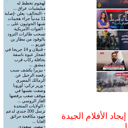
لهجوم تخطط له
ميليشيات عراق ...
-
-التحالف- يعلن -إصابة
11 مدنياً جراء هجمات
شنها الحوثيون على ...
-
القوات الأمريكية
تسحب طائرات التزود
بالوقود من مطار بن
غوريو ...
-
قتيلان و 14 جريحا في
انفجار عبوة ناسفة
بحافلة ركاب قرب
دمشق ...
-
بيزيرا يكشف سبب
رفضه الرحيل عن
الزمالك المصري
-
وزير تركي: أوروبا
وضعت نفسها في
موقف صعب برفضها
الغاز الروسي ...
-
الولايات المتحدة
ترسل 200 جندي لدعم
جاد الأفلام الجيدة
جهود مكافحة حرائق
الغابا ...
ا
-
مصدر سعودي