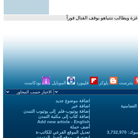
 ويطالب نتنياهو بوقف القتال فوراً
بنترست
بلوكر
فليبورد
الموبايل
بودكاست
اضافة موضوع جديد
التضامنية
اضافة خبر
إضافة يوتيوب-فلم إلى يوتيوب التمدن
إضافة كتاب إلى مكتبة التمدن
Add new article - English
أضف حملة
3,732,97
تعديل الموقع الفرعي للكاتب-ة
ابحث في موقع الحوار المتمدن