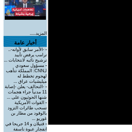
المزيد.....
أخبار عامة
-
-الأمر سابق لأوانه-..
ترامب يرفض تأييد
ترشيح نائبه لانتخابات ...
-
مسؤول سعودي
لـCNN: المملكة تتأهب
لهجوم تخطط له
ميليشيات عراق ...
-
-التحالف- يعلن -إصابة
11 مدنياً جراء هجمات
شنها الحوثيون على ...
-
القوات الأمريكية
تسحب طائرات التزود
بالوقود من مطار بن
غوريو ...
-
قتيلان و 14 جريحا في
انفجار عبوة ناسفة