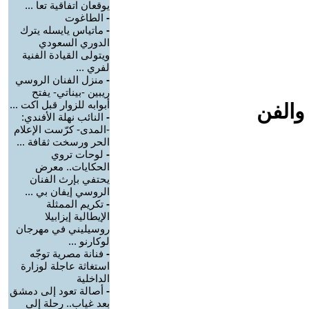
يوقعان اتفاقية تعا ...
-
الطاغوت
-
ماتياس يايسله يترك
الدوري السعودي
ويتولى القيادة الفنية
لفري ...
-
منزل الفنان الروسي
ريبين -بيناتي- يفتح
أبوابه للزوار قبل اكت ...
والفن
-
النائب نهلة الأفندي:
-المدى- كرّست الإعلام
الحر ورسخت ثقافة ...
-
لوحات تروي
الحكايات.. معرض
يحتفي بإرث الفنان
الروسي إيفان بي ...
-
تكريم الممثلة
الإيطالية إيزابيلا
روسيليني في مهرجان
لوكارنو ...
-
فنانة مصرية توجّه
استغاثة عاجلة لوزارة
الداخلية
-
أصالة تعود إلى دمشق
بعد غياب.. رحلة إلى