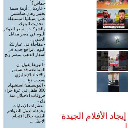
حماس؟
-
غارديان: أزمة سبتة
تختبر رهان سانشيز
على إسبانيا المستقلة
-
تحديث البنوك
والشركات.. سعر الدولار
اليوم في مصر مقابل
الجني ...
-
مفاجأة في عيار 21
اليوم.. تراجع جديد في
أسعار الذهب بمصر وتح
...
-
اليويفا يقول إن
المقاطعة قد تستمر
والاتحاد الإنجليزي
يسحب دع ...
-
اليونيسف: استشهاد
300 طفل في غزة جراء
خروقات الاحتلال منذ
وق ...
-
عشرات الإصابات
وعرقلة لعمل الطواقم
جاد الأفلام الجيدة
الطبية خلال اقتحام
الاحتل ...
ا