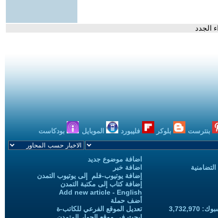
ء الجدد
بنترست
بلوكر
فليبورد
الموبايل
بودكاست
اضافة موضوع جديد
التضامنية
اضافة خبر
إضافة يوتيوب-فلم إلى يوتيوب التمدن
إضافة كتاب إلى مكتبة التمدن
Add new article - English
أضف حملة
3,732,97
تعديل الموقع الفرعي للكاتب-ة
ابحث في موقع الحوار المتمدن