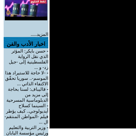
المزيد.....
اخبار الأدب والفن
-
حسن بايكر: المؤثر
الذي نقل الرواية
الفلسطينية إلى -جيل
زد- و ...
-
-لا حاجة للاستيراد هذا
الموسم-.. سوريا تحقّق
الاكتفاء الذاتي ...
-
قاليباف: لسنا بحاجة
إلى مزيد من
الدبلوماسية المسرحية
-
السينما كسلاح
أيديولوجي.. كيف يؤطر
فيلم -المواطن المنتقم-
ال ...
-
وزير التربية والتعليم
ورئيس مؤسسة اليابان