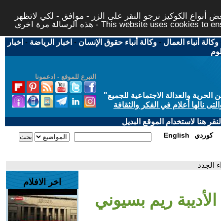
 أنواع الكوكيز نرجو النقر على الزر - موافق - لكي لاتظهر
This website uses cookies to ensure you ge
وكالة أنباء العمال
-
وكالة أنباء حقوق الإنسان
-
اخبار الرياضة
-
اخبار
لوم
التبرع للموقع - ادعمونا
حرية والعدالة الاجتماعية للجميع
"
تى نالها أعلام في الفكر والثقافة
قر هنا لاستخدام الموقع البديل
كوردي
English
ء الجدد
اخر الافلام
الأديبة ريم بسيوني