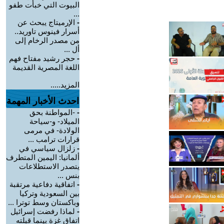
البيوت التي خبأت طفو
...
-
الإرميتاج يبحث عن
أسرار فينوس تاوريد..
من مصدر الرخام إلى
أل ...
-
حجر رشيد مفتاح فهم
اللغة المصرية القديمة
المزيد.....
احدث الأخبار المهمة
-
-المواطنة بحق
الميلاد- و-سياحة
الولادة- في مرمى
قرارات ترامب ...
-
زلزال سياسي في
ألمانيا: اليمين المتطرف
يتصدر الاستطلاعات
بنس ...
-
اتفاقية دفاعية مرتقبة
بين السعودية وتركيا
وباكستان وسط توترا ...
-
لماذا رفضت إسرائيل
اتفاق غزة بينما قبلته