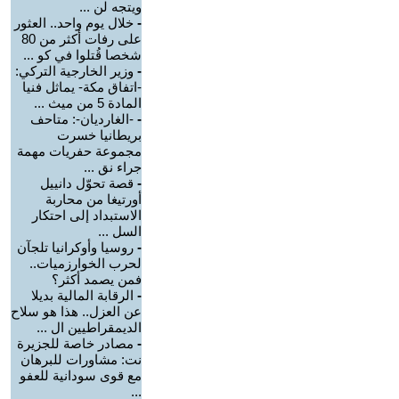
ويتجه لن ...
-
خلال يوم واحد.. العثور
على رفات أكثر من 80
شخصا قُتلوا في كو ...
-
وزير الخارجية التركي:
-اتفاق مكة- يماثل فنيا
المادة 5 من ميث ...
-
-الغارديان-: متاحف
بريطانيا خسرت
مجموعة حفريات مهمة
جراء نق ...
-
قصة تحوّل دانييل
أورتيغا من محاربة
الاستبداد إلى احتكار
السل ...
-
روسيا وأوكرانيا تلجآن
لحرب الخوارزميات..
فمن يصمد أكثر؟
-
الرقابة المالية بديلا
عن العزل.. هذا هو سلاح
الديمقراطيين ال ...
-
مصادر خاصة للجزيرة
نت: مشاورات للبرهان
مع قوى سودانية للعفو
...