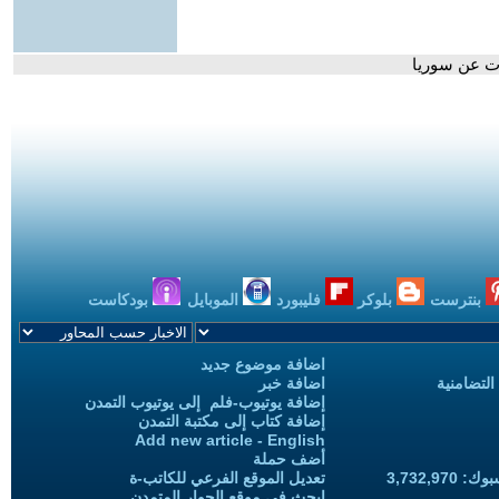
ات عن سوريا
بنترست
بلوكر
فليبورد
الموبايل
بودكاست
اضافة موضوع جديد
التضامنية
اضافة خبر
إضافة يوتيوب-فلم إلى يوتيوب التمدن
إضافة كتاب إلى مكتبة التمدن
Add new article - English
أضف حملة
3,732,97
تعديل الموقع الفرعي للكاتب-ة
ابحث في موقع الحوار المتمدن