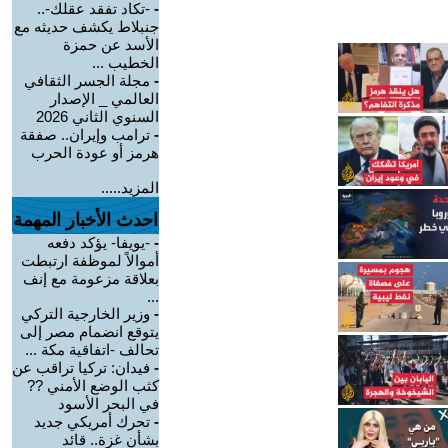
-
-تكاد تفقد عقلك-..
جنبلاط يكشف حديثه مع
الأسد عن حمزة
الخطيب ...
-
مجلة الجسر الثقافي
العالمي _ الإصدار
السنوي الثاني 2026
-
ترامب وإيران.. صفقة
هرمز أو عودة الحرب
المزيد.....
احدث الأخبار المهمة
-
-يويفا- يؤكد دفعه
أموالاً لموظفة ارتبطت
بعلاقة مزعومة مع إنف
...
-
وزير الخارجية التركي
يتوقع انضمام مصر إلى
تحالف -اتفاقية مكة ...
-
فيدان: تركيا تراقب عن
كثب الوضع الأمني ??
في البحر الأسود
-
تحرك أمريكي جديد
بشأن غزة.. قائد