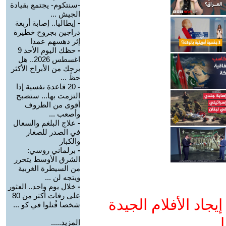
-سنتكوم- يجتمع بقيادة
الجيش ...
-
إيطاليا.. إصابة أربعة
دراجين بجروح خطيرة
إثر دهسهم عمدا
-
حظك اليوم الأحد 9
اغسطس 2026.. هل
برجك من الأبراج الأكثر
حظً ...
-
20 قاعدة نفسية إذا
التزمت بها... ستصبح
أقوى من الظروف
وأصعب ...
-
علاج البلغم والسعال
في الصدر للصغار
والكبار
-
برلماني روسي:
الشرق الأوسط يتحرر
من السيطرة الغربية
ويتجه لن ...
-
خلال يوم واحد.. العثور
على رفات أكثر من 80
جاد الأفلام الجيدة
شخصا قُتلوا في كو ...
ا
المزيد.....