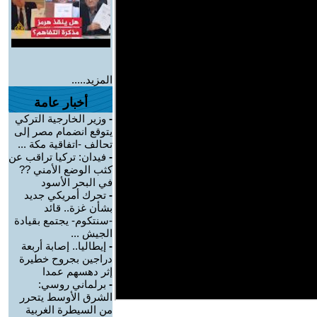
المزيد.....
أخبار عامة
-
وزير الخارجية التركي
يتوقع انضمام مصر إلى
تحالف -اتفاقية مكة ...
-
فيدان: تركيا تراقب عن
كثب الوضع الأمني ??
في البحر الأسود
-
تحرك أمريكي جديد
بشأن غزة.. قائد
-سنتكوم- يجتمع بقيادة
الجيش ...
-
إيطاليا.. إصابة أربعة
دراجين بجروح خطيرة
إثر دهسهم عمدا
-
برلماني روسي:
الشرق الأوسط يتحرر
من السيطرة الغربية