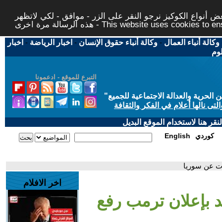
 أنواع الكوكيز نرجو النقر على الزر - موافق - لكي لاتظهر
This website uses cookies to ensure you ge
وكالة أنباء العمال
-
وكالة أنباء حقوق الإنسان
-
اخبار الرياضة
-
اخبار
لوم
التبرع للموقع - ادعمونا
حرية والعدالة الاجتماعية للجميع
"
تى نالها أعلام في الفكر والثقافة
قر هنا لاستخدام الموقع البديل
كوردي
English
ات عن سوريا
اخر الافلام
د بإعلان ترمب رفع