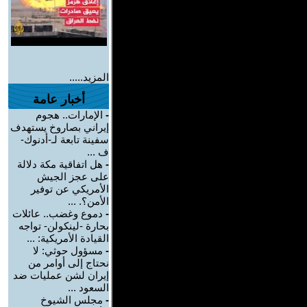
المزيد.....
أخبار عامة
-
الإمارات.. هجوم
إيراني بصاروخ يستهدف
سفينة تابعة لـ-أدنوك-
ف ...
-
هل اتفاقية مكة دلالة
على عجز الجيش
الأمريكي عن توفير
الأمن؟. ...
-
دموع وغضب.. عائلات
بحارة -لينكولن- تواجه
القيادة الأمريكية: ...
-
مسؤول حوثي: لا
نحتاج إلى أوامر من
إيران لشن عمليات ضد
السعود ...
-
مجلس الشيوخ