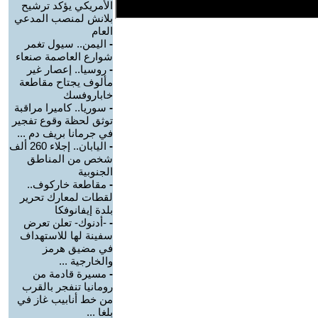
الأمريكي يؤكد ترشيح
بلانش لمنصب المدعي
العام
-
اليمن.. سيول تغمر
شوارع العاصمة صنعاء
-
روسيا.. إعصار غير
مألوف يجتاح مقاطعة
خاباروفسك
-
سوريا.. كاميرا مراقبة
توثق لحظة وقوع تفجير
في جرمانا بريف دم ...
-
اليابان.. إجلاء 260 ألف
شخص من المناطق
الجنوبية
-
مقاطعة خاركوف..
لقطات لمعارك تحرير
بلدة إيفانوفكا
-
-أدنوك- تعلن تعرض
سفينة لها للاستهداف
في مضيق هرمز
والخارجية ...
-
مسيرة قادمة من
رومانيا تنفجر بالقرب
من خط أنابيب غاز في
بلغا ...