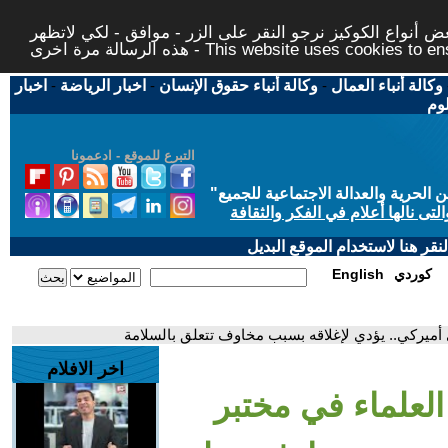
 أنواع الكوكيز نرجو النقر على الزر - موافق - لكي لاتظهر
This website uses cookies to ensure you ge
وكالة أنباء العمال
-
وكالة أنباء حقوق الإنسان
-
اخبار الرياضة
-
اخبار
لوم
التبرع للموقع - ادعمونا
حرية والعدالة الاجتماعية للجميع
"
تى نالها أعلام في الفكر والثقافة
قر هنا لاستخدام الموقع البديل
كوردي
English
أميركي.. يؤدي لإغلاقه بسبب مخاوف تتعلق بالسلامة
اخر الافلام
العلماء في مختبر