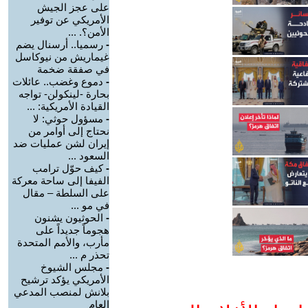
على عجز الجيش
الأمريكي عن توفير
الأمن؟. ...
-
رسميا.. أرسنال يضم
غيماريش من نيوكاسل
في صفقة ضخمة
-
دموع وغضب.. عائلات
بحارة -لينكولن- تواجه
القيادة الأمريكية: ...
-
مسؤول حوثي: لا
نحتاج إلى أوامر من
إيران لشن عمليات ضد
السعود ...
-
كيف حوّل ترامب
الفيفا إلى ساحة معركة
على السلطة – مقال
في مو ...
-
الحوثيون يشنون
هجوماً جديداً على
مأرب، والأمم المتحدة
تحذر م ...
-
مجلس الشيوخ
الأمريكي يؤكد ترشيح
بلانش لمنصب المدعي
العام