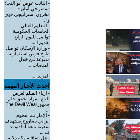
-
النائب عوض أبو النجا:
«مصر في أمان»..
مخزون استراتيجي قوي
وا ...
-
التعليم العالي:
الجامعات الحكومية
تواصل لليوم الرابع
تقديم ا ...
-
وزارة الإسكان تواصل
طرح فرص استثمارية
متنوعة من خلال
المنصات ...
المزيد.....
احدث الأخبار المهمة
-
أزياء الفيلم تُعرض
للبيع.. مزاد يحقق حلم
جمهورThe Devil Wear
...
-
الإمارات.. هجوم
إيراني بصاروخ يستهدف
سفينة تابعة لـ-أدنوك-
ف ...
-
هل اتفاقية مكة دلالة