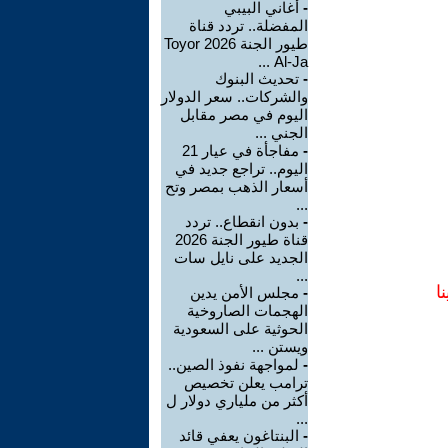
-
أغاني البيبي
المفضلة.. تردد قناة
طيور الجنة 2026 Toyor
Al-Ja ...
-
تحديث البنوك
والشركات.. سعر الدولار
اليوم في مصر مقابل
الجني ...
-
مفاجأة في عيار 21
اليوم.. تراجع جديد في
أسعار الذهب بمصر وتح
...
-
بدون انقطاع.. تردد
قناة طيور الجنة 2026
الجديد على نايل سات
...
ا
-
مجلس الأمن يدين
الهجمات الصاروخية
الحوثية على السعودية
ويستن ...
-
لمواجهة نفوذ الصين..
ترامب يعلن تخصيص
أكثر من ملياري دولار ل
...
-
البنتاغون يعفي قائد