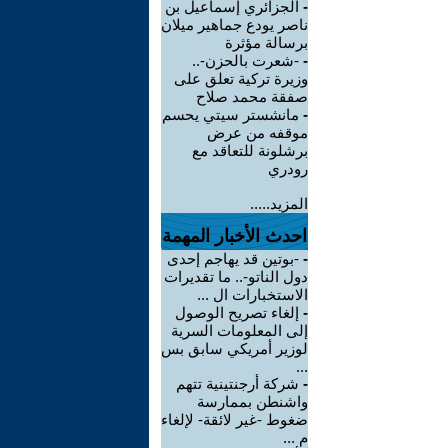
-
الجزائري إسماعيل بن
ناصر يودع جماهير ميلان
برسالة مؤثرة
-
-شعرت بالحزن-..
وزيرة تركية تعلق على
صفقة محمد صلاح
-
مانشستر سيتي يحسم
موقفه من عرض
برشلونة للتعاقد مع
رودري
المزيد.....
احدث الأخبار المهمة
-
-بوتين قد يهاجم إحدى
دول الناتو-.. ما تقديرات
الاستخبارات ال ...
-
إلغاء تصريح الوصول
إلى المعلومات السرية
لوزير أمريكي سابق بس
...
-
شركة أرجنتينية تتهم
واشنطن بممارسة
ضغوط -غير لائقة- لإلغاء
م ...