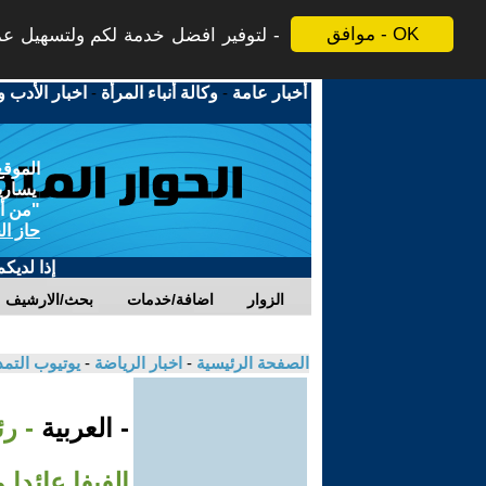
موافق - OK
لتوفير افضل خدمة لكم ولتسهيل عملي
أخبار عامة
-
وكالة أنباء المرأة
-
اخبار الأدب و
الموقع
يسارية
"من أج
حاز ال
إذا لديك
الزوار
اضافة/خدمات
بحث/الارشيف
الصفحة الرئيسية
-
اخبار الرياضة
-
يوتيوب التم
- العربية
- رئ
الفيفا عائدا