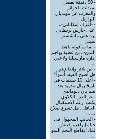
-
90 دقيقة تفصل
سيدات الجزائر
والمغرب عن مونديال
البرازيل
-
-أعرف إمكاناتي-..
أغلى حارس بريطاني
يرد على مانشستر
سيتي
-
-ما سأقوله باهظ
الثمن-.. بن عطية يهاجم
إدارة مارسيليا ولاعبي
...
-
بين بلاتر وإنفانتينو..
هل أصبح الفيفا أسوأ؟
-
أغلى 10 صفقات في
تاريخ ريال مدريد بعد
ضم يان ديوماندي
-
عز الدين الكلاوي
يكتب: رغم الاستقبال
الحافل.. هل تسرع صلاح
ب ...
-
الجانب المجهول في
حياة إبراهيموفيتش..
لماذا يقاطع النجم السو
...