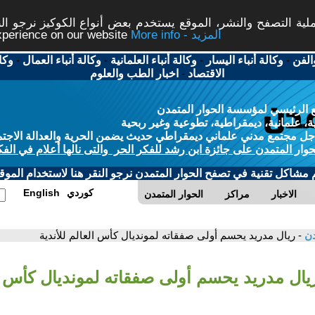
ة التصفح والنشر، الموقع يستخدم بعض أنواع الكوكيز نرجو النق
More info - المزيد
experience on our website
الفن
-
وكالة أنباء اليسار
-
وكالة أنباء العلمانية
-
وكالة أنباء العمال
-
وكا
الاقتصاد
-
اخبار الطب والعلوم
 الرئيسي لمؤسسة الحوار المتمدن
، علمانية، ديمقراطية، تطوعية وغير ربحية
ل مجتمع مدني علماني ديمقراطي حديث يضمن الحرية والعدالة الاجتم
حوار المتمدن على جائزة ابن رشد للفكر الحر والتى نالها أعلام في الفك
م مشاكل تقنية في تصفح الحوار المتمدن نرجو النقر هنا لاستخدام الموقع
كوردي
English
الاخبار
مراكز
الحوار المتمدن
دن
- ريال مدريد يحسم أولى صفقاته لمونديال كأس العالم للأندية
يال مدريد يحسم أولى صفقاته لمونديال كأس ال