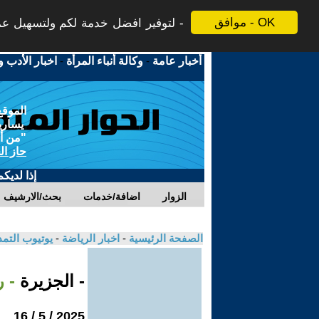
موافق - OK
لتوفير افضل خدمة لكم ولتسهيل عملي
أخبار عامة
-
وكالة أنباء المرأة
-
اخبار الأدب و
الموقع
يسارية
"من أج
حاز ال
إذا لديك
الزوار
اضافة/خدمات
بحث/الارشيف
الصفحة الرئيسية
-
اخبار الرياضة
-
يوتيوب التم
- الجزيرة
- ر
2025 / 5 / 16