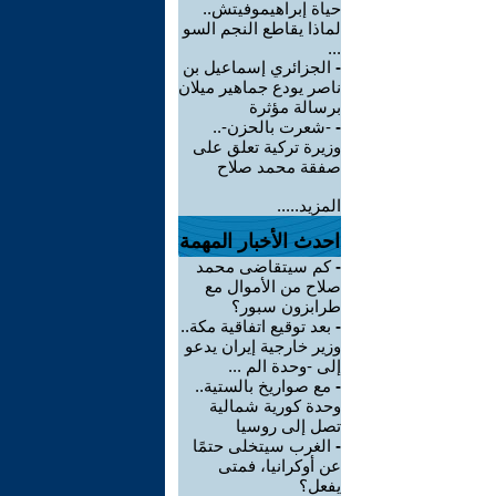
حياة إبراهيموفيتش..
لماذا يقاطع النجم السو
...
-
الجزائري إسماعيل بن
ناصر يودع جماهير ميلان
برسالة مؤثرة
-
-شعرت بالحزن-..
وزيرة تركية تعلق على
صفقة محمد صلاح
المزيد.....
احدث الأخبار المهمة
-
كم سيتقاضى محمد
صلاح من الأموال مع
طرابزون سبور؟
-
بعد توقيع اتفاقية مكة..
وزير خارجية إيران يدعو
إلى -وحدة الم ...
-
مع صواريخ بالستية..
وحدة كورية شمالية
تصل إلى روسيا
-
الغرب سيتخلى حتمًا
عن أوكرانيا، فمتى
يفعل؟