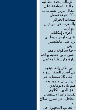
-
الزمالك يحدد مطالبه
المالية للموافقة على
انتقال بيزيرا لشباب ...
-
90 دقيقة تفصل
سيدات الجزائر
والمغرب عن مونديال
البرازيل
-
-أعرف إمكاناتي-..
أغلى حارس بريطاني
يرد على مانشستر
سيتي
-
-ما سأقوله باهظ
الثمن-.. بن عطية يهاجم
إدارة مارسيليا ولاعبي
...
-
بين بلاتر وإنفانتينو..
هل أصبح الفيفا أسوأ؟
-
أغلى 10 صفقات في
تاريخ ريال مدريد بعد
ضم يان ديوماندي
-
عز الدين الكلاوي
يكتب: رغم الاستقبال
الحافل.. هل تسرع صلاح
ب ...
-
الجانب المجهول في