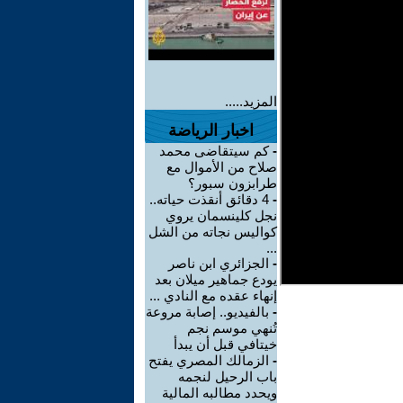
المزيد.....
اخبار الرياضة
-
كم سيتقاضى محمد
صلاح من الأموال مع
طرابزون سبور؟
-
4 دقائق أنقذت حياته..
نجل كلينسمان يروي
كواليس نجاته من الشل
...
-
الجزائري ابن ناصر
يودع جماهير ميلان بعد
إنهاء عقده مع النادي ...
-
بالفيديو.. إصابة مروعة
تُنهي موسم نجم
خيتافي قبل أن يبدأ
-
الزمالك المصري يفتح
باب الرحيل لنجمه
ويحدد مطالبه المالية