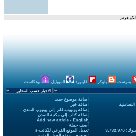
 الكونغرس
بنترست
بلوكر
فليبورد
الموبايل
بودكاست
اضافة موضوع جديد
التضامنية
اضافة خبر
إضافة يوتيوب-فلم إلى يوتيوب التمدن
إضافة كتاب إلى مكتبة التمدن
Add new article - English
أضف حملة
3,732,97
تعديل الموقع الفرعي للكاتب-ة
ابحث في موقع الحوار المتمدن