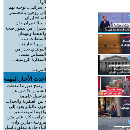
الها ...
-
إسرائيل.. توجيه تهم
إلى زوجين بالتجسس
لصالح إيران
-
نجلا عمران خان
يحذران من تدهور صحة
والدهما ويتهمان
السلطات ب ...
-
وزير الخارجية
البولندي يحذر من
المساس بمبنى
السفارة الروسية ...
المزيد.....
احدث الأخبار المهمة
-
أوضح صورة التقطت
للشمس تكشف عن
تفاصيل غامضة
-
بين العبقرية والجدل..
جون غاليانو يعود إلى
واجهة الموضة عبر ...
-
ترامب كان على متن
مروحية -مارين وان-
أثناء حادثة تتعلق بالسل