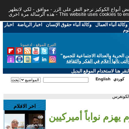
 أنواع الكوكيز نرجو النقر على الزر - موافق - لكي لاتظهر
This website uses cookies to ensure you ge
وكالة أنباء العمال
-
وكالة أنباء حقوق الإنسان
-
اخبار الرياضة
-
اخبار
لوم
التبرع للموقع - ادعمونا
حرية والعدالة الاجتماعية للجميع
"
تى نالها أعلام في الفكر والثقافة
قر هنا لاستخدام الموقع البديل
كوردي
English
 الكونغرس
اخر الافلام
 يهزم نواباً أميركيين