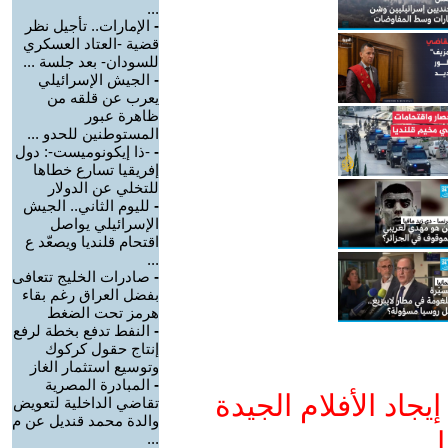
...
-
الإمارات.. تأجيل نظر
قضية -العتاد العسكري
للسودان- بعد جلسة ...
-
الجيش الإسرائيلي
يعرب عن قلقه من
ظاهرة عبور
المستوطنين للحدو ...
-
-ذا إيكونوميست-: دول
إفريقيا تسارع خطاها
للتخلي عن الدولار
-
لليوم الثاني.. الجيش
الإسرائيلي يواصل
اقتحام قلنديا ويصعّد ع
...
-
صادرات الخليج تتعافى
بفضل العراق رغم بقاء
هرمز تحت الضغط
-
النفط تدفع بخطة لرفع
إنتاج حقول كركوك
وتوسيع استثمار الغاز
-
المبادرة المصرية
جاد الأفلام الجيدة
تقاضي الداخلية لتعويض
والدة محمد قنديل عن م
ا
...