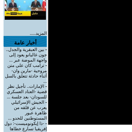
المزيد.....
أخبار عامة
-
بين العبقرية والجدل..
جون غاليانو يعود إلى
واجهة الموضة عبر ...
-
ترامب كان على متن
مروحية -مارين وان-
أثناء حادثة تتعلق بالسل
...
-
الإمارات.. تأجيل نظر
قضية -العتاد العسكري
للسودان- بعد جلسة ...
-
الجيش الإسرائيلي
يعرب عن قلقه من
ظاهرة عبور
المستوطنين للحدو ...
-
-ذا إيكونوميست-: دول
إفريقيا تسارع خطاها