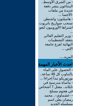
-
من الشرق الأوسط..
البنتاغون ينشر دفعة
جديدة من ملفات
-الأجسا ...
-
هاميلتون: واشنطن
تسحب صواريخ باتريوت
اشتراها الأوروبيون لتعو
...
-
وزير التعليم العالي
يتفقد التشطيبات
النهائية لفرع جامعة
الإس ...
المزيد.....
احدث الأخبار المهمة
-
الحصول على الماء
بالتناوب كل 48 ساعة..
بورتوريكو تبدأ إجراءا ...
-
مأساة مدرسية في
تايلاند.. مقتل 7 أشخاص
في هجوم مسلح
-
-عشماوي-.. محمد
رمضان يعلن اسم
مسلسله الجديد