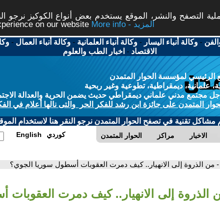
ة التصفح والنشر، الموقع يستخدم بعض أنواع الكوكيز نرجو النق
More info - المزيد
experience on our website
الفن
-
وكالة أنباء اليسار
-
وكالة أنباء العلمانية
-
وكالة أنباء العمال
-
وكا
الاقتصاد
-
اخبار الطب والعلوم
 الرئيسي لمؤسسة الحوار المتمدن
، علمانية، ديمقراطية، تطوعية وغير ربحية
ل مجتمع مدني علماني ديمقراطي حديث يضمن الحرية والعدالة الاجتم
حوار المتمدن على جائزة ابن رشد للفكر الحر والتى نالها أعلام في الفك
م مشاكل تقنية في تصفح الحوار المتمدن نرجو النقر هنا لاستخدام الموقع
كوردي
English
الاخبار
مراكز
الحوار المتمدن
- من الذروة إلى الانهيار.. كيف دمرت العقوبات أسطول سوريا الجوي؟
ن الذروة إلى الانهيار.. كيف دمرت العقوبات 