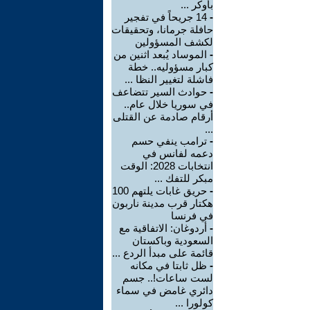
بأوكر ...
-
14 جريحاً في تفجير
حافلة جرمانا، وتحقيقات
لكشف المسؤولين
-
الموساد يُبعد اثنين من
كبار مسؤوليه.. خطة
فاشلة لتغيير النظا ...
-
حوادث السير تتضاعف
في سوريا خلال عام..
أرقام صادمة عن القتلى
...
-
ترامب ينفي حسم
دعمه لفانس في
انتخابات 2028: الوقت
مبكر للتفك ...
-
حريق غابات يلتهم 100
هكتار قرب مدينة ناربون
في فرنسا
-
أردوغان: الاتفاقية مع
السعودية وباكستان
قائمة على مبدأ الردع ...
-
ظل ثابتا في مكانه
لست ساعات!.. جسم
دائري غامض في سماء
كولورا ...