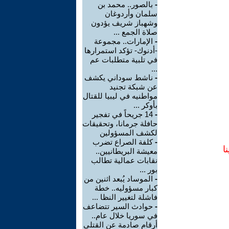
-
بالصور.. محمد بن
سلمان وأردوغان
وشهباز شريف يؤدون
صلاة الجمع ...
-
الإمارات.. مجموعة
-أدنوك- تؤكد استمرارها
في تلبية متطلبات عم
...
-
ناشط سوداني يكشف
عن شبكة تجنيد
مواطنيه في ليبيا للقتال
بأوكر ...
-
14 جريحاً في تفجير
حافلة جرمانا، وتحقيقات
لكشف المسؤولين
-
كلفة الصراع تضرب
ا
معيشة البريطانيين..
نقابات عمالية تطالب
بور ...
-
الموساد يُبعد اثنين من
كبار مسؤوليه.. خطة
فاشلة لتغيير النظا ...
-
حوادث السير تتضاعف
في سوريا خلال عام..
أرقام صادمة عن القتلى