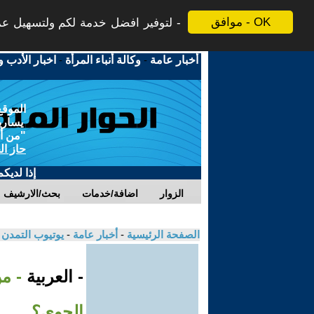
موافق - OK
لتوفير افضل خدمة لكم ولتسهيل عملي
أخبار عامة
-
وكالة أنباء المرأة
-
اخبار الأدب و
الموقع
يسارية
"من أج
حاز ال
إذا لديك
الزوار
اضافة/خدمات
بحث/الارشيف
الصفحة الرئيسية
-
أخبار عامة
-
يوتيوب التمدن
- العربية
- م
الجوي؟