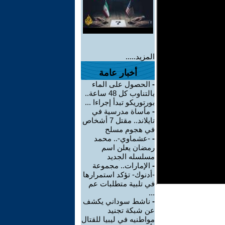
المزيد.....
أخبار عامة
-
الحصول على الماء
بالتناوب كل 48 ساعة..
بورتوريكو تبدأ إجراءا ...
-
مأساة مدرسية في
تايلاند.. مقتل 7 أشخاص
في هجوم مسلح
-
-عشماوي-.. محمد
رمضان يعلن اسم
مسلسله الجديد
-
الإمارات.. مجموعة
-أدنوك- تؤكد استمرارها
في تلبية متطلبات عم
...
-
ناشط سوداني يكشف
عن شبكة تجنيد
مواطنيه في ليبيا للقتال