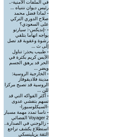
في الملفات الأمنية-..
رئيس ديوان نتنياه ...
-
لماذا فضل محمد
صلاح الدوري التركي
على السعودي؟
-
-إنديكس-: سيارتو
يواجه اتهاما بتلقي
رشوة وعقوبة قد تصل
إلى ث ...
-
طبيب يحذر: تناول
الآيس كريم بكثرة في
الحر قد يرهق الجسم
ويضر ...
-
الخارجية الروسية:
مدينة فلاديقوقاز
الروسية قد تصبح مركزا
للن ...
-
أكثر الفواكه التي قد
تسهم بتفشي عدوى
-السيكلوسبورا-
-
ناسا تمدد مهمة مسبار
Voyager 2 الفضائي
-
زالوجني في الصدارة..
استطلاع يكشف تراجع
الثقة بزيلينسكي