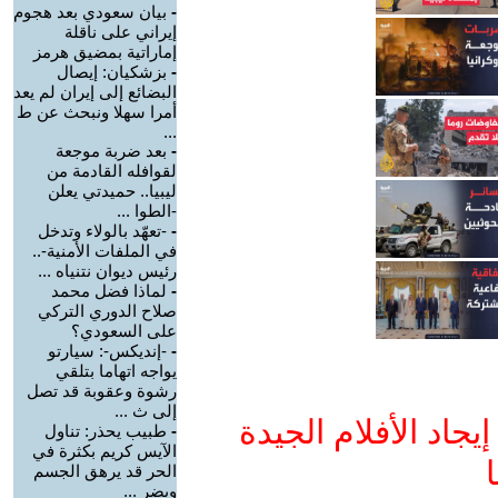
-
بيان سعودي بعد هجوم
إيراني على ناقلة
إماراتية بمضيق هرمز
-
بزشكيان: إيصال
البضائع إلى إيران لم يعد
أمرا سهلا ونبحث عن ط
...
-
بعد ضربة موجعة
لقوافله القادمة من
ليبيا.. حميدتي يعلن
-الطوا ...
-
-تعهّد بالولاء وتدخل
في الملفات الأمنية-..
رئيس ديوان نتنياه ...
-
لماذا فضل محمد
صلاح الدوري التركي
على السعودي؟
-
-إنديكس-: سيارتو
يواجه اتهاما بتلقي
رشوة وعقوبة قد تصل
إلى ث ...
جاد الأفلام الجيدة
-
طبيب يحذر: تناول
الآيس كريم بكثرة في
ا
الحر قد يرهق الجسم
ويضر ...