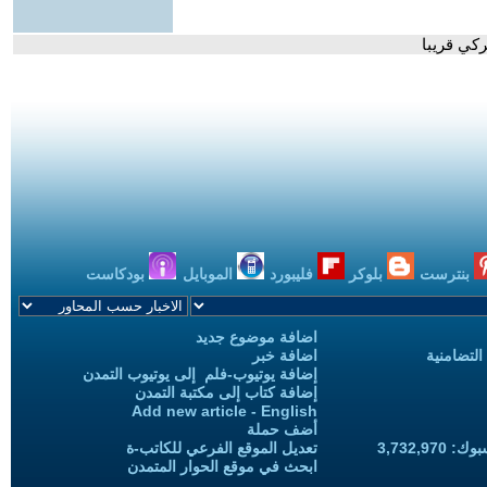
كي قريبا
بنترست
بلوكر
فليبورد
الموبايل
بودكاست
اضافة موضوع جديد
التضامنية
اضافة خبر
إضافة يوتيوب-فلم إلى يوتيوب التمدن
إضافة كتاب إلى مكتبة التمدن
Add new article - English
أضف حملة
3,732,97
تعديل الموقع الفرعي للكاتب-ة
ابحث في موقع الحوار المتمدن