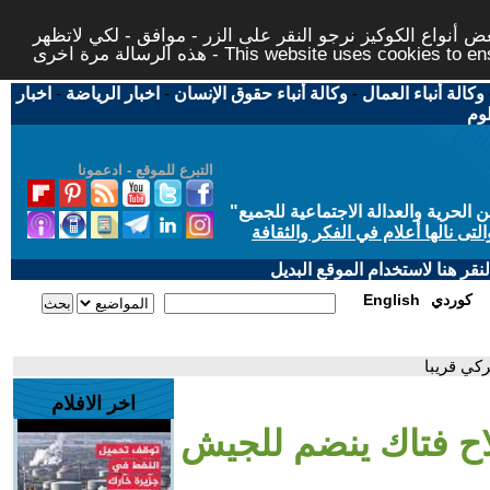
 أنواع الكوكيز نرجو النقر على الزر - موافق - لكي لاتظهر
This website uses cookies to ensure you ge
وكالة أنباء العمال
-
وكالة أنباء حقوق الإنسان
-
اخبار الرياضة
-
اخبار
لوم
التبرع للموقع - ادعمونا
حرية والعدالة الاجتماعية للجميع
"
تى نالها أعلام في الفكر والثقافة
قر هنا لاستخدام الموقع البديل
كوردي
English
كي قريبا
اخر الافلام
ح فتاك ينضم للجيش