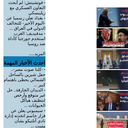
-
فوتشيتش: لم أبحث
التعاون العسكري مع
زيلينسكي
-
بغداد تعلن رسميا عن
-اليوم الأخير- للتحالف
الدولي في العراق ...
-
مدفيديف: الغرب
استخدم جورجيا كأداة
ضد روسيا
المزيد.....
احدث الأخبار المهمة
-
-كلنا صوت مصر-..
حفل شيرين بالساحل
الشمالي يحظى باهتمام
كبير ...
-
الديدان الخارقة.. حل
غير متوقع وأرخص
لتنظيف هياكل
الحيوانات ...
-
سيميوني يعلن عن
قرار حاسم اتخذته إدارة
نادي أتلتيكو بشأن
مست ...