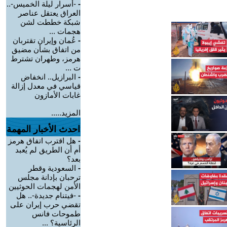
-
-أسرار ليلة الخميس-..
العراق يعتقل عناصر
شبكة خططت لشن
هجمات ...
-
عُمان وإيران تقتربان
من اتفاق بشأن مضيق
هرمز، وطهران تشترط
ت ...
-
البرازيل.. انخفاض
قياسي في معدل إزالة
غابات الأمازون
المزيد.....
احدث الأخبار المهمة
-
هل اقترب اتفاق هرمز
أم أن الطريق لم يُعبد
بعد؟
-
السعودية وقطر
ترحبان بإدانة مجلس
الأمن لهجمات الحوثيين
-
-فيتنام جديدة-.. هل
تقضي حرب إيران على
طموحات فانس
الرئاسية؟ ...