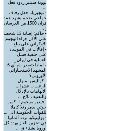
نووية سيثير ردود فعل
...
-
نيجيريا.. حفل زفاف
جماعي ضخم يشهد عقد
قران 1500 من العرسان
( ...
-
حاكم: إصابة 13 شخصا
على الأقل جراء الهجوم
الأوكراني على بيلغ ...
-
إقالات في الموساد
على خلفية فشل
العملية في إيران
-
لماذا يتصدر -إم آي 6-
المشهد الاستخباراتي
الأوروبي؟
-
كواليس -منزل
الرعب-.. عشرات
الاتهامات بالإذلال
والتعنيف تلاح ...
-
فيديو مزعوم لـ-كمين
حوثي يدمر رتلا كاملا
للقوات الحكومية الي ...
-
بوليتيكو: تردد ألمانيا
في تخزين الغاز يهدد كل
أوروبا بشتاء ق ...