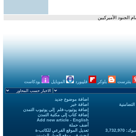
م الجنود الأميركيين
بنترست
بلوكر
فليبورد
الموبايل
بودكاست
اضافة موضوع جديد
التضامنية
اضافة خبر
إضافة يوتيوب-فلم إلى يوتيوب التمدن
إضافة كتاب إلى مكتبة التمدن
Add new article - English
أضف حملة
3,732,97
تعديل الموقع الفرعي للكاتب-ة
ابحث في موقع الحوار المتمدن