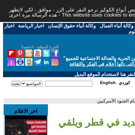
 أنواع الكوكيز نرجو النقر على الزر - موافق - لكي لاتظهر
This website uses cookies to ensure you ge
وكالة أنباء العمال
-
وكالة أنباء حقوق الإنسان
-
اخبار الرياضة
-
اخبار
لوم
التبرع للموقع - ادعمونا
حرية والعدالة الاجتماعية للجميع
"
تى نالها أعلام في الفكر والثقافة
قر هنا لاستخدام الموقع البديل
كوردي
English
م الجنود الأميركيين
اخر الافلام
عديد في قطر ويلقي