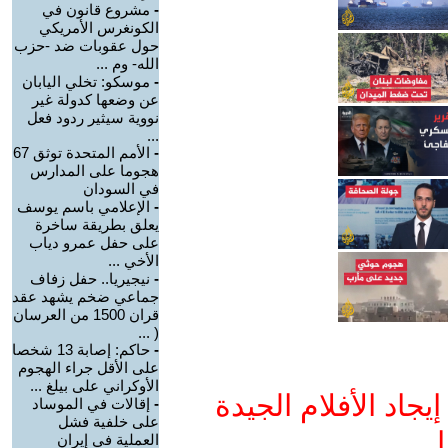
-
مشروع قانون في
الكونغرس الأمريكي
حول عقوبات ضد -حزب
الله- وم ...
-
موسكو: تخلي اليابان
عن وضعها كدولة غير
نووية سيثير ردود فعل
...
-
الأمم المتحدة توثق 67
هجوما على المدارس
في السودان
-
الإعلامي باسم يوسف
يعلق بطريقة ساخرة
على حفل عمرو دياب
الأخي ...
-
نيجيريا.. حفل زفاف
جماعي ضخم يشهد عقد
قران 1500 من العرسان
( ...
-
حاكم: إصابة 13 شخصا
على الأقل جراء الهجوم
الأوكراني على بيلغ ...
جاد الأفلام الجيدة
-
إقالات في الموساد
على خلفية فشل
ا
العملية في إيران