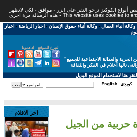
 أنواع الكوكيز نرجو النقر على الزر - موافق - لكي لاتظهر
This website uses cookies to ensure you ge
وكالة أنباء العمال
-
وكالة أنباء حقوق الإنسان
-
اخبار الرياضة
-
اخبار
لوم
التبرع للموقع - ادعمونا
حرية والعدالة الاجتماعية للجميع
"
تى نالها أعلام في الفكر والثقافة
قر هنا لاستخدام الموقع البديل
كوردي
English
اخر الافلام
 حربية من الجيل