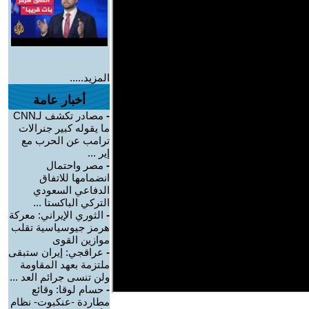
المزيد.....
أخبار عامة
-
مصادر تكشف لـCNN
ما يقوله كبير جنرالات
ترامب عن الحرب مع
إير ...
-
مصر واحتمال
انضمامها للاتفاق
الدفاعي السعودي
التركي الباكستا ...
-
الثوري الإيراني: معركة
هرمز جيوسياسية تقلب
موازين القوى
-
عراقجي: إيران ستبقى
ملتزمة بعهد المقاومة
ولن تنسى جرائم العد ...
-
حسام لوقا: وقائع
مطاردة -عنكبوت- نظام