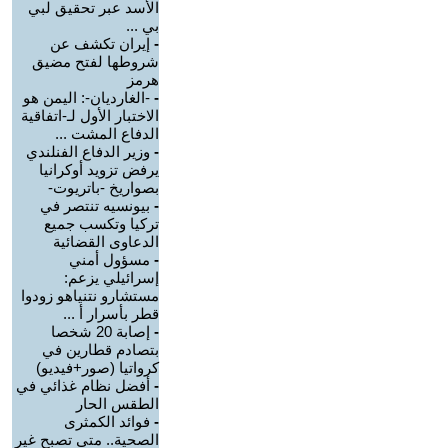
الأسد عبر تحقيق لبي
بي ...
-
إيران تكشف عن
شروطها لفتح مضيق
هرمز
-
-الغارديان-: اليمن هو
الاختبار الأول لـ-اتفاقية
الدفاع المشت ...
-
وزير الدفاع الفنلندي
يرفض تزويد أوكرانيا
بصواريخ -باتريوت-
-
بيونسيه تنتصر في
تركيا وتكسب جميع
الدعاوى القضائية
-
مسؤول أمني
إسرائيلي يزعم:
مستشارو نتنياهو زودوا
قطر بأسرار أ ...
-
إصابة 20 شخصا
بتصادم قطارين في
كرواتيا (صور+فيديو)
-
أفضل نظام غذائي في
الطقس الحار
-
فوائد الكمثرى
الصحية.. متى تصبح غير