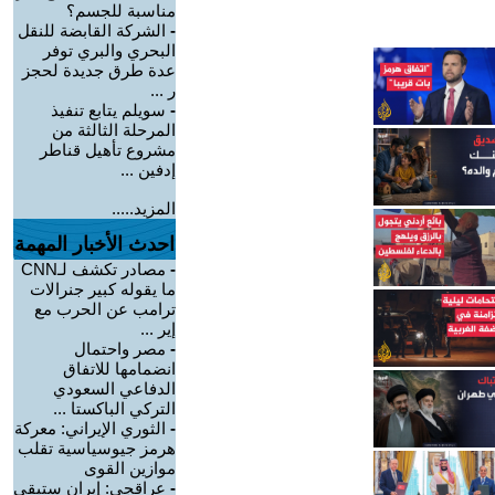
مناسبة للجسم؟
-
الشركة القابضة للنقل
البحري والبري توفر
عدة طرق جديدة لحجز
ر ...
-
سويلم يتابع تنفيذ
المرحلة الثالثة من
مشروع تأهيل قناطر
إدفين ...
المزيد.....
احدث الأخبار المهمة
-
مصادر تكشف لـCNN
ما يقوله كبير جنرالات
ترامب عن الحرب مع
إير ...
-
مصر واحتمال
انضمامها للاتفاق
الدفاعي السعودي
التركي الباكستا ...
-
الثوري الإيراني: معركة
هرمز جيوسياسية تقلب
موازين القوى
-
عراقجي: إيران ستبقى