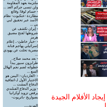
ملتزمة بعهد المقاومة
ولن تنسى جرائم العد ...
-
حسام لوقا: وقائع
مطاردة -عنكبوت- نظام
الأسد عبر تحقيق لبي
بي ...
-
إيران تكشف عن
شروطها لفتح مضيق
هرمز
-
-خيار خاطئ-.. إعلام
إسرائيلي يهاجم فنانة
مصرية تخلت عن يهودي
...
-
بعد محمد صلاح..
طرابزون سبور يبدأ
خطواته لضم نجم الهلال
السع ...
-
-الغارديان-: اليمن هو
الاختبار الأول لـ-اتفاقية
الدفاع المشت ...
-
وزير الدفاع الفنلندي
يرفض تزويد أوكرانيا
جاد الأفلام الجيدة
بصواريخ -باتريوت-
ا
المزيد.....