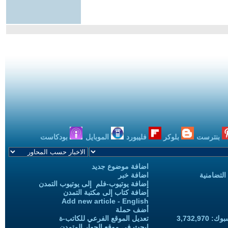
بنترست
بلوكر
فليبورد
الموبايل
بودكاست
اضافة موضوع جديد
التضامنية
اضافة خبر
إضافة يوتيوب-فلم إلى يوتيوب التمدن
إضافة كتاب إلى مكتبة التمدن
Add new article - English
أضف حملة
3,732,97
تعديل الموقع الفرعي للكاتب-ة
ابحث في موقع الحوار المتمدن