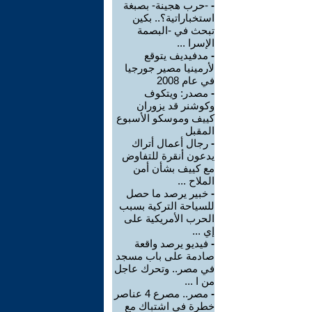
-
-حرب هجينة- بصبغة
استخباراتية؟.. بكين
تبحث في -البصمة
الإسرا ...
-
مدفيديف يتوقع
لأرمينيا مصير جورجيا
في عام 2008
-
مصدر: ويتكوف
وكوشنر قد يزوران
كييف وموسكو الأسبوع
المقبل
-
رجال أعمال أتراك
يدعون أنقرة للتفاوض
مع كييف بشأن أمن
الملاح ...
-
خبير يرصد ما حصل
للسياحة التركية بسبب
الحرب الأمريكية على
إي ...
-
فيديو يرصد واقعة
صادمة على باب مسجد
في مصر.. وتحرك عاجل
من ا ...
-
مصر.. مصرع 4 عناصر
خطرة في اشتباك مع