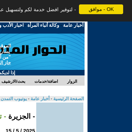
موافق - OK
لتوفير افضل خدمة لكم ولتسهيل عملي
أخبار عامة
-
وكالة أنباء المرأة
-
اخبار الأدب و
الموقع
يسارية
"من أج
حاز ال
إذا لديك
الزوار
اضافة/خدمات
بحث/الارشيف
الصفحة الرئيسية
-
أخبار عامة
-
يوتيوب التمدن
- الجزيرة
- ترمب
2025 / 5 / 15