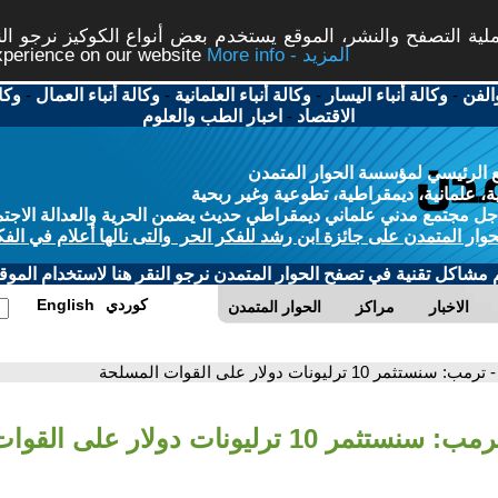
ة التصفح والنشر، الموقع يستخدم بعض أنواع الكوكيز نرجو النق
More info - المزيد
experience on our website
الفن
-
وكالة أنباء اليسار
-
وكالة أنباء العلمانية
-
وكالة أنباء العمال
-
وكا
الاقتصاد
-
اخبار الطب والعلوم
 الرئيسي لمؤسسة الحوار المتمدن
، علمانية، ديمقراطية، تطوعية وغير ربحية
ل مجتمع مدني علماني ديمقراطي حديث يضمن الحرية والعدالة الاجتم
حوار المتمدن على جائزة ابن رشد للفكر الحر والتى نالها أعلام في الفك
م مشاكل تقنية في تصفح الحوار المتمدن نرجو النقر هنا لاستخدام الموقع
كوردي
English
الاخبار
مراكز
الحوار المتمدن
- ترمب: سنستثمر 10 ترليونات دولار على القوات المسلحة
: سنستثمر 10 ترليونات دولار على القوات المسلحة