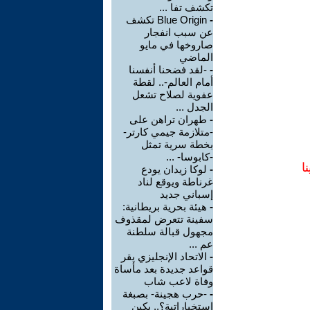
تكشف تفا ...
-
Blue Origin تكشف
عن سبب انفجار
صاروخها في مايو
الماضي
-
-لقد فضحنا أنفسنا
أمام العالم-.. لقطة
عفوية لصلاح تشعل
الجدل ...
-
طهران تراهن على
-متلازمة جيمي كارتر-
بخطة سرية تمثل
-كابوسا- ...
ا
-
لوكا زيدان يودع
غرناطة ويوقع لناد
إسباني جديد
-
هيئة بحرية بريطانية:
سفينة تتعرض لمقذوف
مجهول قبالة سلطنة
عم ...
-
الاتحاد الإنجليزي يقر
قواعد جديدة بعد مأساة
وفاة لاعب شاب
-
-حرب هجينة- بصبغة
استخباراتية؟.. بكين