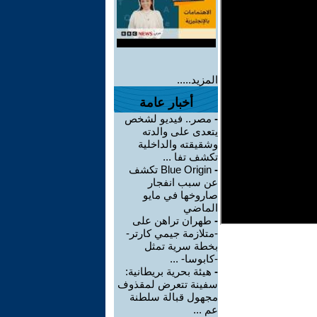
المزيد.....
أخبار عامة
-
مصر.. فيديو لشخص
يتعدى على والدته
وشقيقته والداخلية
تكشف تفا ...
-
Blue Origin تكشف
عن سبب انفجار
صاروخها في مايو
الماضي
-
طهران تراهن على
-متلازمة جيمي كارتر-
بخطة سرية تمثل
-كابوسا- ...
-
هيئة بحرية بريطانية:
سفينة تتعرض لمقذوف
مجهول قبالة سلطنة
عم ...