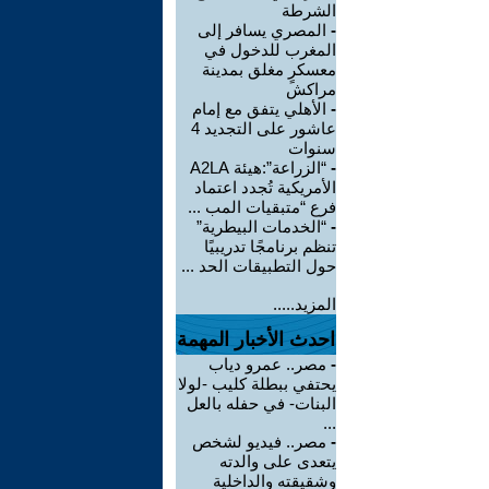
الشرطة
-
المصري يسافر إلى
المغرب للدخول في
معسكرٍ مغلق بمدينة
مراكش
-
الأهلي يتفق مع إمام
عاشور على التجديد 4
سنوات
-
“الزراعة”:هيئة A2LA
الأمريكية تُجدد اعتماد
فرع “متبقيات المب ...
-
“الخدمات البيطرية”
تنظم برنامجًا تدريبيًا
حول التطبيقات الحد ...
المزيد.....
احدث الأخبار المهمة
-
مصر.. عمرو دياب
يحتفي ببطلة كليب -لولا
البنات- في حفله بالعل
...
-
مصر.. فيديو لشخص
يتعدى على والدته
وشقيقته والداخلية