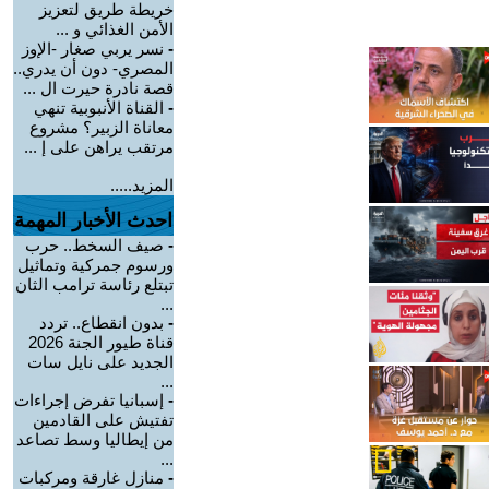
خريطة طريق لتعزيز
الأمن الغذائي و ...
-
نسر يربي صغار -الإوز
المصري- دون أن يدري..
قصة نادرة حيرت ال ...
-
القناة الأنبوبية تنهي
معاناة الزبير؟ مشروع
مرتقب يراهن على إ ...
المزيد.....
احدث الأخبار المهمة
-
صيف السخط.. حرب
ورسوم جمركية وتماثيل
تبتلع رئاسة ترامب الثان
...
-
بدون انقطاع.. تردد
قناة طيور الجنة 2026
الجديد على نايل سات
...
-
إسبانيا تفرض إجراءات
تفتيش على القادمين
من إيطاليا وسط تصاعد
...
-
منازل غارقة ومركبات