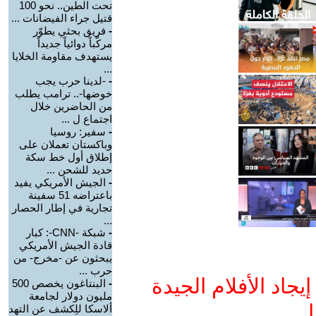
تحت الطين.. نحو 100
قتيل جراء الفيضانات ...
-
فريق بحثي يطوّر
مركّباً دوائياً جديداً
يستهدف مقاومة الخلايا
...
-
-لدينا حرب يجب
خوضها-.. ترامب يطلب
من الحاضرين خلال
اجتماع ل ...
-
سفير: روسيا
وباكستان تعملان على
إطلاق أول خط سكة
حديد للشحن ...
-
الجيش الأمريكي يفيد
باعتراضه 51 سفينة
تجارية في إطار الحصار
...
-
شبكة -CNN-: كبار
قادة الجيش الأمريكي
يبحثون عن -مخرج- من
حرب ...
جاد الأفلام الجيدة
-
البنتاغون يخصص 500
مليون دولار لجامعة
ا
ألاسكا للِكشف عن التهد