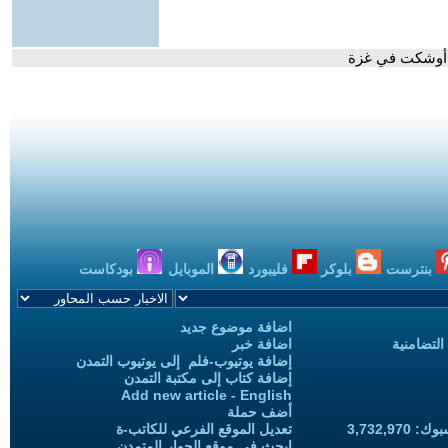
ة أوشكت في غزة
بنترست
بلوكر
فليبورد
الموبايل
بودكاست
اضافة موضوع جديد
التضامنية
اضافة خبر
إضافة يوتيوب-فلم إلى يوتيوب التمدن
إضافة كتاب إلى مكتبة التمدن
Add new article - English
أضف حملة
3,732,97
تعديل الموقع الفرعي للكاتب-ة
ابحث في موقع الحوار المتمدن