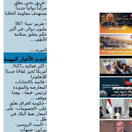
-
فريق بحثي يطوّر
مركّباً دوائياً جديداً
يستهدف مقاومة الخلايا
...
-
تغريم -ميتا- 567
مليون دولار، في أكبر
حكم يتعلق بسلامة
الأطف ...
المزيد.....
احدث الأخبار المهمة
-
أكثر فعالية بـ27%..
أمريكا تُجيز لقاحًا جديدًا
للإنفلونزا
-
قائمة بالاتحادات
المعارضة والمؤيدة
لرئيس -فيفا-.. وهذا
موقف ...
-
حكومة العراق تعلق
على -الخصومات- على
أسعار نفط البلاد في
ظل ...
-
-البيت الروسي-
ببرلين- شبهات