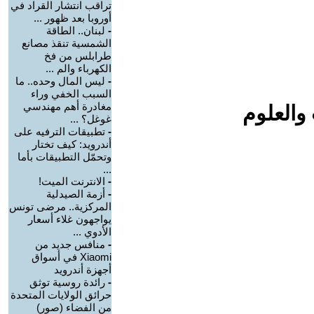
تراقب انتشار القراد في
أوروبا بعد ظهور ...
-
لبنان.. الطاقة
الشمسية تنقذ مصانع
طرابلس من فخ
الكهرباء والم ...
-
ليس المال وحده.. ما
السبب الخفي وراء
مغادرة أهم مهندسي
والعلوم
غوغل؟ ...
-
تطبيقات الترفيه على
أندرويد: كيف تختار
وتحمّل التطبيقات بأما
...
-
الانترنت الميت!
-
أزمة الصيدلية
المركزية.. مرضى تونس
يواجهون غلاء أسعار
الأدوي ...
-
منافس جديد من
Xiaomi في أسواق
أجهزة أندرويد
-
رائدة روسية توثق
حرائق الولايات المتحدة
من الفضاء (صور)