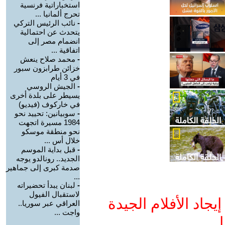
استخباراتية فرنسية
تحرج ألمانيا ...
-
نائب الرئيس التركي
يتحدث عن احتمالية
انضمام مصر إلى
اتفاقية ...
-
محمد صلاح ينعش
خزائن طرابزون سبور
في 3 أيام
-
الجيش الروسي
يسيطر على بلدة أخرى
في خاركوف (فيديو)
-
سوبيانين: تحييد نحو
1984 مسيرة اتجهت
نحو منطقة موسكو
خلال أس ...
-
قبل بداية الموسم
الجديد.. رونالدو يوجه
صدمة كبرى إلى جماهير
...
-
لبنان يبدأ تحضيراته
لاستقبال الفيول
جاد الأفلام الجيدة
العراقي عبر سوريا..
واجت ...
ا