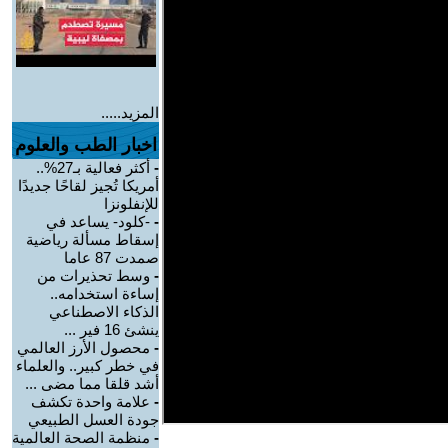
المزيد.....
اخبار الطب والعلوم
-
أكثر فعالية بـ27%..
أمريكا تُجيز لقاحًا جديدًا
للإنفلونزا
-
-كلود- يساعد في
إسقاط مسألة رياضية
صمدت 87 عاما
-
وسط تحذيرات من
إساءة استخدامه..
الذكاء الاصطناعي
ينشئ 16 فير ...
-
محصول الأرز العالمي
في خطر كبير.. والعلماء
أشد قلقا مما مضى ...
-
علامة واحدة تكشف
جودة العسل الطبيعي
-
منظمة الصحة العالمية