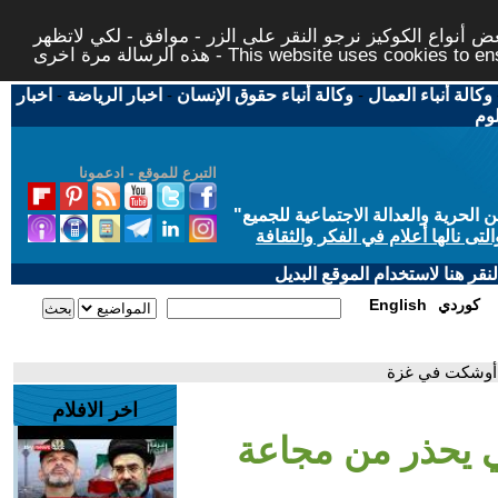
 أنواع الكوكيز نرجو النقر على الزر - موافق - لكي لاتظهر
This website uses cookies to ensure you ge
وكالة أنباء العمال
-
وكالة أنباء حقوق الإنسان
-
اخبار الرياضة
-
اخبار
لوم
التبرع للموقع - ادعمونا
حرية والعدالة الاجتماعية للجميع
"
تى نالها أعلام في الفكر والثقافة
قر هنا لاستخدام الموقع البديل
كوردي
English
ة أوشكت في غزة
اخر الافلام
مي يحذر من مجاعة