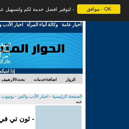
موافق - OK
لتوفير افضل خدمة لكم ولتسهيل عملي
أخبار عامة
-
وكالة أنباء المرأة
-
اخبار الأدب و
الموقع
يسارية
"من أج
حاز ال
إذا لديك
الزوار
اضافة/خدمات
بحث/الارشيف
الصفحة الرئيسية
-
اخبار الأدب والفن
-
يوتيوب 
عنه
- ئون تي ف