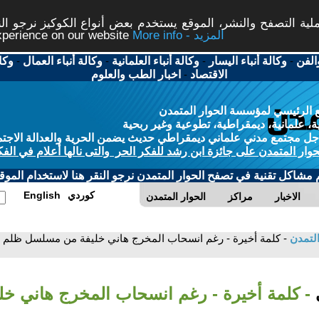
ة التصفح والنشر، الموقع يستخدم بعض أنواع الكوكيز نرجو النق
More info - المزيد
experience on our website
الفن
-
وكالة أنباء اليسار
-
وكالة أنباء العلمانية
-
وكالة أنباء العمال
-
وكا
الاقتصاد
-
اخبار الطب والعلوم
 الرئيسي لمؤسسة الحوار المتمدن
، علمانية، ديمقراطية، تطوعية وغير ربحية
ل مجتمع مدني علماني ديمقراطي حديث يضمن الحرية والعدالة الاجتم
حوار المتمدن على جائزة ابن رشد للفكر الحر والتى نالها أعلام في الفك
م مشاكل تقنية في تصفح الحوار المتمدن نرجو النقر هنا لاستخدام الموقع
كوردي
English
الاخبار
مراكز
الحوار المتمدن
التمدن
- كلمة أخيرة - رغم انسحاب المخرج هاني خليفة من مسلسل ظلم 
ي
- كلمة أخيرة - رغم انسحاب المخرج هاني خل