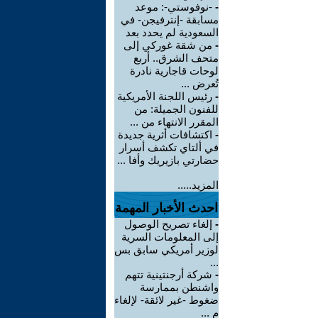
-
-نوفوستي-: موعد
مسابقة -إنترفيجن- في
السعودية لم يحدد بعد
-
من شقة غوركي إلى
متحف الشرق.. أربع
لوحات قاجارية نادرة
تُعرض ...
-
رئيس اللجنة الأمريكية
للفنون الجميلة: من
المقرر الانتهاء من ...
-
اكتشافات أثرية جديدة
في ألتاي تكشف أسرار
حضارتي بازيريك وأفا ...
المزيد.....
احدث الأخبار المهمة
-
إلغاء تصريح الوصول
إلى المعلومات السرية
لوزير أمريكي سابق بس
...
-
شركة أرجنتينية تتهم
واشنطن بممارسة
ضغوط -غير لائقة- لإلغاء
م ...