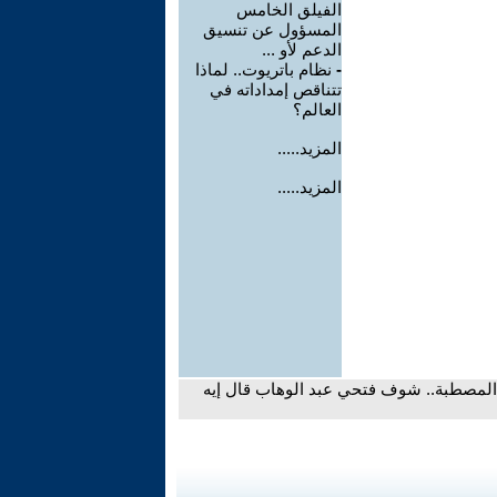
الفيلق الخامس
المسؤول عن تنسيق
الدعم لأو ...
-
نظام باتريوت.. لماذا
تتناقص إمداداته في
العالم؟
المزيد.....
المزيد.....
المصطبة.. شوف فتحي عبد الوهاب قال إيه