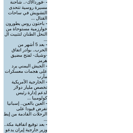
-
-فوردالاك-.. شاحنة
مسيرة روسية تتحدى
التشويش في ساحات
القتال ...
-
باحثون روس يطورون
خوارزمية مستوحاة من
النحل الطنان لتثبيت ال
...
-
بعد 5 أشهر من
الحرب.. بوادر اتفاق
-وشيك- لفتح مضيق
هرمز
-
الجيش اليمني يرد
على هجمات معسكرات
مأرب
-
الخارجية الأمريكية
تخصص مليار دولار
لدعم إدارة رئيس
كولومبيا ...
-
العين بالعين.. إسبانيا
تفرض قيودا على
الرحلات القادمة من إيط
...
-
بعد توقيع اتفاقية مكة..
وزير خارجية إيران يدعو