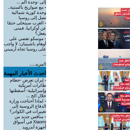
إلى -وحدة الم ...
-
مع صواريخ بالستية..
وحدة كورية شمالية
تصل إلى روسيا
-
الغرب سيتخلى حتمًا
عن أوكرانيا، فمتى
يفعل؟
-
موسكو تقضي على
أوهام باشينيان: لا واجب
على روسيا تجاه أرميني
...
المزيد.....
احدث الأخبار المهمة
-
إيران تعرض -حطام
طائرات أمريكية
وإسرائيلية- أسقطتها
خلال الح ...
-
لماذا احتاجت وزارة
الدفاع الروسية إلى
تغييرات في الكوادر؟
-
منافس جديد من
Xiaomi في أسواق
أجهزة أندرويد