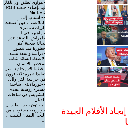
-
هواوي تطلق أول تلفاز
لها بإضاءة خلفية RGB
MiniLED
-
-الشباب إلى
الملاعب-.. حين أصبحت
الرياضة مسرحا
جماهيريا في ا ...
-
أمراض اللثة قد تنذر
بحالة صحية أكثر
خطورة مما نتصور
-
دراسة واسعة تنسف
الاعتقاد السائد بثبات
شخصية الإنسان
-
قطط الإرميتاج تواصل
تقليدا عمره ثلاثة قرون
في حراسة الفن وال ...
-
-فوردالاك-.. شاحنة
مسيرة روسية تتحدى
التشويش في ساحات
القتال ...
-
باحثون روس يطورون
جاد الأفلام الجيدة
خوارزمية مستوحاة من
النحل الطنان لتثبيت ال
ا
...