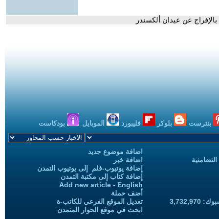
الإفراج عن عيدان ألكسندر
بنترست
بلوكر
فليبورد
الموبايل
بودكاست
اضافة موضوع جديد
التضامنية
اضافة خبر
إضافة يوتيوب-فلم إلى يوتيوب التمدن
إضافة كتاب إلى مكتبة التمدن
Add new article - English
أضف حملة
3,732,97
تعديل الموقع الفرعي للكاتب-ة
ابحث في موقع الحوار المتمدن