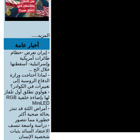
المزيد.....
أخبار عامة
-
إيران تعرض -حطام
طائرات أمريكية
وإسرائيلية- أسقطتها
خلال الح ...
-
لماذا احتاجت وزارة
الدفاع الروسية إلى
تغييرات في الكوادر؟
-
هواوي تطلق أول تلفاز
لها بإضاءة خلفية RGB
MiniLED
-
أمراض اللثة قد تنذر
بحالة صحية أكثر
خطورة مما نتصور
-
دراسة واسعة تنسف
الاعتقاد السائد بثبات
شخصية الإنسان