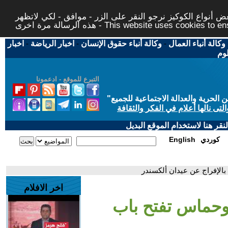
 أنواع الكوكيز نرجو النقر على الزر - موافق - لكي لاتظهر
This website uses cookies to ensure you ge
وكالة أنباء العمال
-
وكالة أنباء حقوق الإنسان
-
اخبار الرياضة
-
اخبار
لوم
التبرع للموقع - ادعمونا
حرية والعدالة الاجتماعية للجميع
"
تى نالها أعلام في الفكر والثقافة
قر هنا لاستخدام الموقع البديل
كوردي
English
الإفراج عن عيدان ألكسندر
اخر الافلام
وحماس تفتح باب