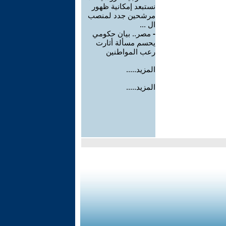
نستبعد إمكانية ظهور
مرشحين جدد لمنصب
ال ...
-
مصر.. بيان حكومي
يحسم مسألة أثارت
رعب المواطنين
المزيد.....
المزيد.....