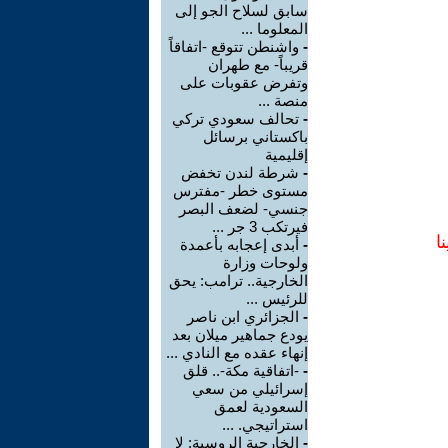
سابق لسلاح الجو إلى
المعلوما ...
-
واشنطن تتوقع -اتفاقاً
قريباً- مع طهران
وتفرض عقوبات على
منصة ...
-
تحالف سعودي تركي
باكستاني برسائل
إقليمية
-
شرطة لندن تخفض
مستوى خطر -مفترس
جنسي- لضعف البصر
فيرتكب 3 جر ...
ا
-
أبدى إعجابه بأعمدة
ولوحات وزارة
الخارجية.. ترامب: يحق
للرئيس ...
-
الجزائري ابن ناصر
يودع جماهير ميلان بعد
إنهاء عقده مع النادي ...
-
-اتفاقية مكة-.. قلق
إسرائيلي من سعي
السعودية لعمق
استراتيجي. ...
-
الخارجية الروسية: لا