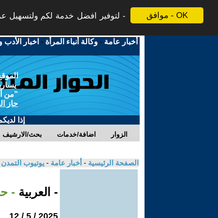
موافق - OK
لتوفير افضل خدمة لكم ولتسهيل عملي
أخبار عامة
-
وكالة أنباء المرأة
-
اخبار الأدب و
الموقع
يسارية
"من أج
حاز ال
إذا لديك
الزوار
اضافة/خدمات
بحث/الارشيف
الصفحة الرئيسية
-
أخبار عامة
-
يوتيوب التمدن
- العربية
- ح
2025 / 5 / 12