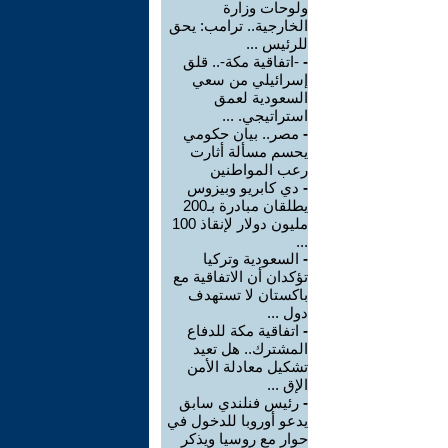
ولوحات وزارة
الخارجية.. ترامب: يحق
للرئيس ...
-
-اتفاقية مكة-.. قلق
إسرائيلي من سعي
السعودية لعمق
استراتيجي. ...
-
مصر.. بيان حكومي
يحسم مسألة أثارت
رعب المواطنين
-
دي كابريو وبيزوس
يطلقان مبادرة بـ200
مليون دولار لإنقاذ 100
...
-
السعودية وتركيا
تؤكدان أن الاتفاقية مع
باكستان لا تستهدف
دول ...
-
اتفاقية مكة للدفاع
المشترك.. هل تعيد
تشكيل معادلة الأمن
الإق ...
-
رئيس فنلندي سابق
يدعو أوروبا للدخول في
حوار مع روسيا ويذكر