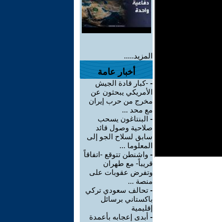
المزيد.....
أخبار عامة
-
-كبار قادة الجيش
الأمريكي يبحثون عن
مخرج من حرب إيران
مع محد ...
-
البنتاغون يسحب
صلاحية وصول قائد
سابق لسلاح الجو إلى
المعلوما ...
-
واشنطن تتوقع -اتفاقاً
قريباً- مع طهران
وتفرض عقوبات على
منصة ...
-
تحالف سعودي تركي
باكستاني برسائل
إقليمية
-
أبدى إعجابه بأعمدة