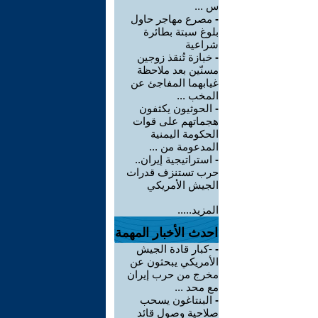
س ...
-
مصرع مهاجر حاول
بلوغ سبتة بطائرة
شراعية
-
خبازة تُنقذ زوجين
مسنّين بعد ملاحظة
غيابهما المفاجئ عن
المخب ...
-
الحوثيون يكثفون
هجماتهم على قوات
الحكومة اليمنية
المدعومة من ...
-
استراتيجية إيران..
حرب تستنزف قدرات
الجيش الأمريكي
المزيد.....
احدث الأخبار المهمة
-
-كبار قادة الجيش
الأمريكي يبحثون عن
مخرج من حرب إيران
مع محد ...
-
البنتاغون يسحب
صلاحية وصول قائد