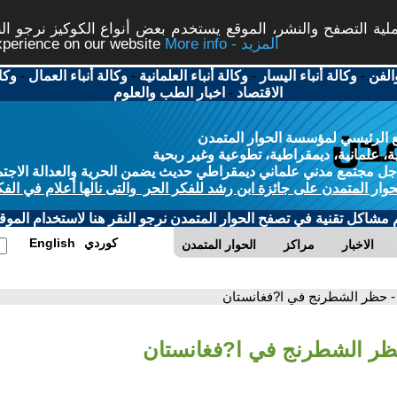
ة التصفح والنشر، الموقع يستخدم بعض أنواع الكوكيز نرجو النق
More info - المزيد
experience on our website
الفن
-
وكالة أنباء اليسار
-
وكالة أنباء العلمانية
-
وكالة أنباء العمال
-
وكا
الاقتصاد
-
اخبار الطب والعلوم
 الرئيسي لمؤسسة الحوار المتمدن
، علمانية، ديمقراطية، تطوعية وغير ربحية
ل مجتمع مدني علماني ديمقراطي حديث يضمن الحرية والعدالة الاجتم
حوار المتمدن على جائزة ابن رشد للفكر الحر والتى نالها أعلام في الفك
م مشاكل تقنية في تصفح الحوار المتمدن نرجو النقر هنا لاستخدام الموقع
كوردي
English
الاخبار
مراكز
الحوار المتمدن
- حظر الشطرنج في ا?فغانستان
ظر الشطرنج في ا?فغانستان