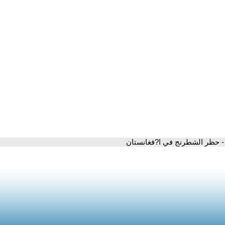
- حظر الشطرنج في ا?فغانستان