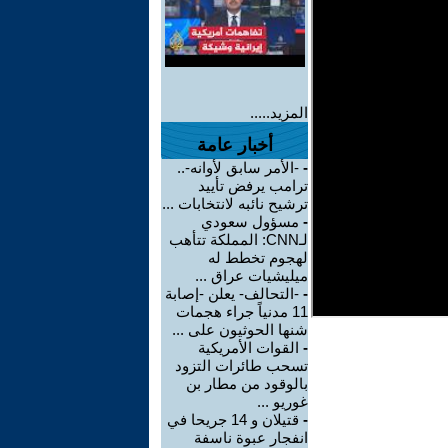
المزيد.....
أخبار عامة
-
-الأمر سابق لأوانه-..
ترامب يرفض تأييد
ترشيح نائبه لانتخابات ...
-
مسؤول سعودي
لـCNN: المملكة تتأهب
لهجوم تخطط له
ميليشيات عراق ...
-
-التحالف- يعلن -إصابة
11 مدنياً جراء هجمات
شنها الحوثيون على ...
-
القوات الأمريكية
تسحب طائرات التزود
بالوقود من مطار بن
غوريو ...
-
قتيلان و 14 جريحا في
انفجار عبوة ناسفة