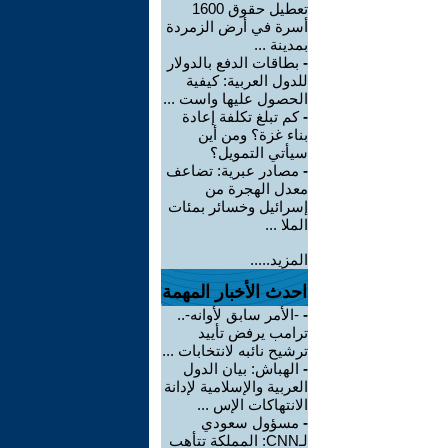
تعطيل حقوق 1600
أسرة في أرض الزمردة
بمدينة ...
-
بطاقات الدفع بالدولار
للدول العربية: كيفية
الحصول عليها واست ...
-
كم تبلغ تكلفة إعادة
بناء غزة؟ ومن أين
سيأتي التمويل؟
-
مصادر عبرية: تضاعف
معدل الهجرة من
إسرائيل وخسائر بمئات
الملا ...
المزيد.....
احدث الأخبار المهمة
-
-الأمر سابق لأوانه-..
ترامب يرفض تأييد
ترشيح نائبه لانتخابات ...
-
الهباش: بيان الدول
العربية والإسلامية لإدانة
الانتهاكات الإس ...
-
مسؤول سعودي
لـCNN: المملكة تتأهب