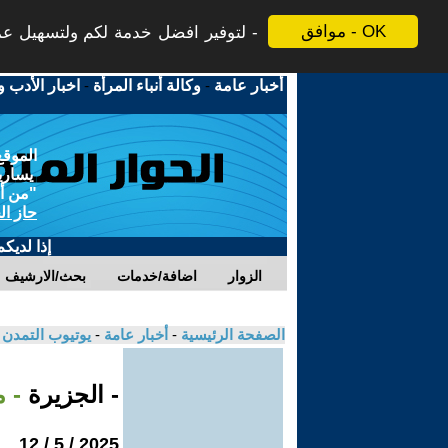
موافق - OK
لتوفير افضل خدمة لكم ولتسهيل عملي
أخبار عامة
-
وكالة أنباء المرأة
-
اخبار الأدب و
الموقع
يسارية
"من أج
حاز ال
إذا لديك
الزوار
اضافة/خدمات
بحث/الارشيف
الصفحة الرئيسية
-
أخبار عامة
-
يوتيوب التمدن
- الجزيرة
- 
2025 / 5 / 12