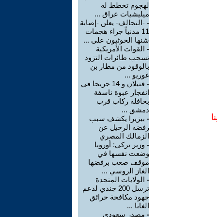
لهجوم تخطط له
ميليشيات عراق ...
-
-التحالف- يعلن -إصابة
11 مدنياً جراء هجمات
شنها الحوثيون على ...
-
القوات الأمريكية
تسحب طائرات التزود
بالوقود من مطار بن
غوريو ...
-
قتيلان و 14 جريحا في
انفجار عبوة ناسفة
بحافلة ركاب قرب
دمشق ...
ا
-
بيزيرا يكشف سبب
رفضه الرحيل عن
الزمالك المصري
-
وزير تركي: أوروبا
وضعت نفسها في
موقف صعب برفضها
الغاز الروسي ...
-
الولايات المتحدة
ترسل 200 جندي لدعم
جهود مكافحة حرائق
الغابا ...
-
مصدر سعودي