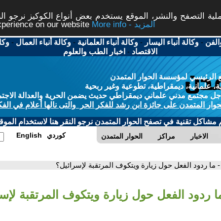
ة التصفح والنشر، الموقع يستخدم بعض أنواع الكوكيز نرجو النق
More info - المزيد
experience on our website
الفن
-
وكالة أنباء اليسار
-
وكالة أنباء العلمانية
-
وكالة أنباء العمال
-
وكا
الاقتصاد
-
اخبار الطب والعلوم
 الرئيسي لمؤسسة الحوار المتمدن
، علمانية، ديمقراطية، تطوعية وغير ربحية
ل مجتمع مدني علماني ديمقراطي حديث يضمن الحرية والعدالة الاجتم
حوار المتمدن على جائزة ابن رشد للفكر الحر والتى نالها أعلام في الفك
م مشاكل تقنية في تصفح الحوار المتمدن نرجو النقر هنا لاستخدام الموقع
كوردي
English
الاخبار
مراكز
الحوار المتمدن
- ما ردود الفعل حول زيارة ويتكوف المرتقبة لإسرائيل؟
ما ردود الفعل حول زيارة ويتكوف المرتقبة لإس