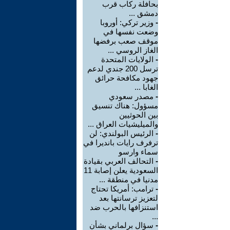
بحافلة ركاب قرب
دمشق ...
-
وزير تركي: أوروبا
وضعت نفسها في
موقف صعب برفضها
الغاز الروسي ...
-
الولايات المتحدة
ترسل 200 جندي لدعم
جهود مكافحة حرائق
الغابا ...
-
مصدر سعودي
مسؤول: هناك تنسيق
بين الحوثيين
والميليشيات العراق ...
-
الرئيس البولندي: لن
ترفرف رايات بانديرا في
سماء وارسو
-
التحالف العربي بقيادة
السعودية يعلن إصابة 11
مدنيا في منطقة ...
-
ترامب: أمريكا تحتاج
لتعزيز ترسانتها بعد
استنزافها بالحرب ضد
...
-
سؤال برلماني بشأن