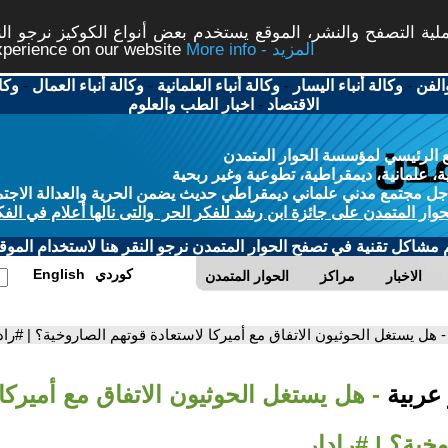
ة التصفح والنشر، الموقع يستخدم بعض أنواع الكوكيز نرجو النق
More info - المزيد
experience on our website
الفن
-
وكالة أنباء اليسار
-
وكالة أنباء العلمانية
-
وكالة أنباء العمال
-
وكا
الاقتصاد
-
اخبار الطب والعلوم
 الرئيسي لمؤسسة الحوار المتمدن
، علمانية، ديمقراطية، تطوعية وغير ربحية
ل مجتمع مدني علماني ديمقراطي حديث يضمن الحرية والعدالة الاجتم
حوار المتمدن على جائزة ابن رشد للفكر الحر والتى نالها أعلام في الفك
م مشاكل تقنية في تصفح الحوار المتمدن نرجو النقر هنا لاستخدام الموقع
كوردي
English
الاخبار
مراكز
الحوار المتمدن
- هل يستغل الحوثيون الاتفاق مع أميركا لاستعادة قوتهم الصاروخية؟ | #راد
 عربية
- هل يستغل الحوثيون الاتفاق مع أميركا
خية؟ | #رادار