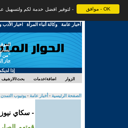
موافق - OK
لتوفير افضل خدمة لكم ولتسهيل عملي
أخبار عامة
-
وكالة أنباء المرأة
-
اخبار الأدب و
الموقع
يسارية
"من أج
حاز ال
إذا لديك
الزوار
اضافة/خدمات
بحث/الارشيف
الصفحة الرئيسية
-
أخبار عامة
-
يوتيوب التمدن
- سكاي نيوز
قوتهم الصارو