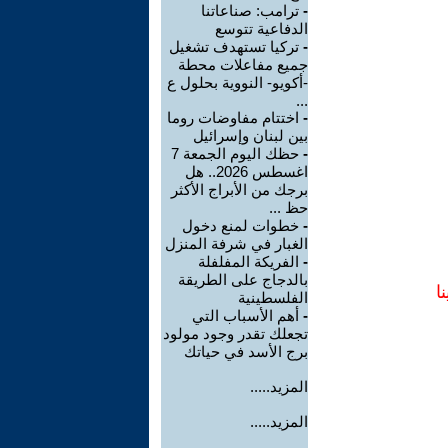
-
ترامب: صناعاتنا
الدفاعية تتوسع
-
تركيا تستهدف تشغيل
جميع مفاعلات محطة
-أكويو- النووية بحلول ع
...
-
اختتام مفاوضات روما
بين لبنان وإسرائيل
-
حظك اليوم الجمعة 7
اغسطس 2026.. هل
برجك من الأبراج الأكثر
حظ ...
-
خطوات لمنع دخول
الغبار في شرفة المنزل
-
الفريكة المفلفلة
بالدجاج على الطريقة
ا
الفلسطينية
-
أهم الأسباب التي
تجعلك تقدر وجود مولود
برج الأسد في حياتك
المزيد.....
المزيد.....