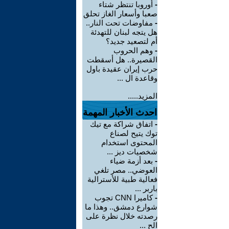
-
أوروبا تنتظر شتاء
صعبا وأسعار الغاز تحلق
-
مفاوضات تحت النار..
هل يتجه لبنان للتهدئة
أم لتصعيد جديد؟
-
وهم الحروب
القصيرة.. هل أسقطت
حرب إيران عقيدة باول
وقاعدة ال ...
المزيد.....
احدث الأخبار المهمة
-
اتفاق شراكة مع تيك
توك يتيح لصناع
المحتوى استخدام
شخصيات ديز ...
-
بعد أزمة ضياء
العوضي.. مصر تلغي
فعالية طبية للأسترالية
باربر ...
-
كاميرا CNN تجوب
شوارع دمشق.. وهذا ما
رصدته خلال نظرة على
الح ...