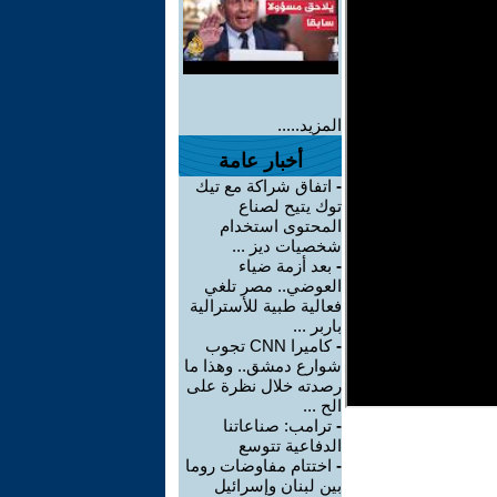
المزيد.....
أخبار عامة
-
اتفاق شراكة مع تيك
توك يتيح لصناع
المحتوى استخدام
شخصيات ديز ...
-
بعد أزمة ضياء
العوضي.. مصر تلغي
فعالية طبية للأسترالية
باربر ...
-
كاميرا CNN تجوب
شوارع دمشق.. وهذا ما
رصدته خلال نظرة على
الح ...
-
ترامب: صناعاتنا
الدفاعية تتوسع
-
اختتام مفاوضات روما
بين لبنان وإسرائيل