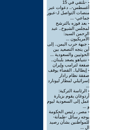
-
-نلتقي في 15
أغسطس-.. دعوات عبر
منصات التواصل لـ-عبور
جماعي- ...
-
بعد فوزه بالترشح
لمجلس الشيوخ.. عبد
الرحمن السيد:
الأمريكيون ...
-
جبهة حرب اليمن.. إلى
أين يتجه التصعيد بين
الحوثيين والسعودية ...
-
نتنياهو يصعد بلبنان..
صفعة لترامب وإيران
-
إيطاليا.. القضاء يوقف
صفقة نظام رادار
إسرائيلي لمطار ليونارد
...
-
الرئاسة التركية:
أردوغان يقوم بزيارة
عمل إلى السعودية ليوم
و ...
-
مصر.. رئيس الحكومة
يوجه رسائل -طمأنة-
للمواطنين بشأن رصيد
ال ...