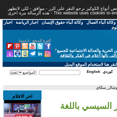
 أنواع الكوكيز نرجو النقر على الزر - موافق - لكي لاتظهر
This website uses cookies to ensure you ge
وكالة أنباء العمال
-
وكالة أنباء حقوق الإنسان
-
اخبار الرياضة
-
اخبار
لوم
التبرع للموقع - ادعمونا
حرية والعدالة الاجتماعية للجميع
"
تى نالها أعلام في الفكر والثقافة
قر هنا لاستخدام الموقع البديل
كوردي
English
#سوشال_سكاي
اخر الافلام
 السيسي باللغة