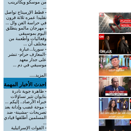
من موسكو ويكاترينب
...
-
قطط الإرميتاج تواصل
تقليدا عمره ثلاثة قرون
في حراسة الفن وال ...
-
مهرجان مالمو ينطلق
اليوم بموسيقى
وفعاليات وأطعمة من
مختلف أن ...
-
سوريا...عبارة
-المعازف حرام- تنشر
على جدار معهد
موسيقي في دم ...
المزيد.....
احدث الأخبار المهمة
-
ظاهرة جوية نادرة
بتايوان تثير تساؤلات
خبراء الأرصاد.. إليكم ...
-
موجة غضب وإدانة بعد
تصريحات -مشينة- ضد
المسلمين أطلقها قيادي
...
-
القوات الإسرائيلية