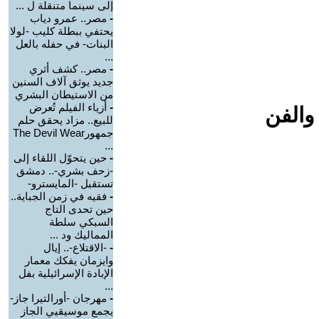
إلى سينما متنقلة ل ...
-
مصر.. عمرو دياب
يحتفي ببطلة كليب -لولا
البنات- في حفله بالعل
...
-
مصر.. كشف أثري
جديد يوثق آلاف السنين
من الاستيطان البشري
-
أزياء الفيلم تُعرض
والفن
للبيع.. مزاد يحقق حلم
جمهورThe Devil Wear
...
-
حين يتحوّل اللقاء إلى
-زحف بشري-.. دمشق
تستقبل -المايسترو-
-
فقيه في زمن الجباية..
حين تحدى التاج
السبكي سلطة
المماليك ود ...
-
-الاقتلاع-.. إيال
وايزمان يفكك معمار
الإبادة الإسرائيلية بفل
...
-
مهرجان -أورالتيرا جاز-
يجمع موسيقيي الجاز