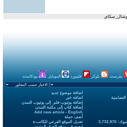
#سوشال_سكاي
بنترست
بلوكر
فليبورد
الموبايل
بودكاست
اضافة موضوع جديد
التضامنية
اضافة خبر
إضافة يوتيوب-فلم إلى يوتيوب التمدن
إضافة كتاب إلى مكتبة التمدن
Add new article - English
أضف حملة
3,732,97
تعديل الموقع الفرعي للكاتب-ة
ابحث في موقع الحوار المتمدن