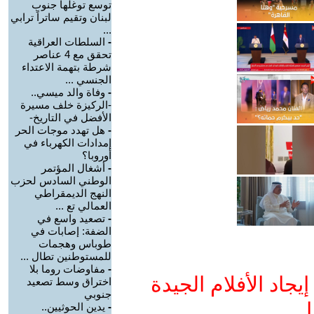
توسع توغلها جنوب
لبنان وتقيم ساتراً ترابي
...
-
السلطات العراقية
تحقق مع 4 عناصر
شرطة بتهمة الاعتداء
الجنسي ...
-
وفاة والد ميسي..
-الركيزة خلف مسيرة
الأفضل في التاريخ-
-
هل تهدد موجات الحر
إمدادات الكهرباء في
أوروبا؟
-
أشغال المؤتمر
الوطني السادس لحزب
النهج الديمقراطي
العمالي تع ...
-
تصعيد واسع في
الضفة: إصابات في
طوباس وهجمات
للمستوطنين تطال ...
-
مفاوضات روما بلا
جاد الأفلام الجيدة
اختراق وسط تصعيد
جنوبي
ا
-
يدين الحوثيين..