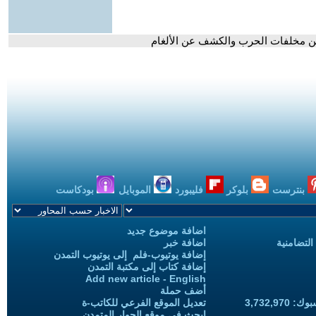
من مخلفات الحرب والكشف عن الألغام
بنترست
بلوكر
فليبورد
الموبايل
بودكاست
اضافة موضوع جديد
التضامنية
اضافة خبر
إضافة يوتيوب-فلم إلى يوتيوب التمدن
إضافة كتاب إلى مكتبة التمدن
Add new article - English
أضف حملة
3,732,97
تعديل الموقع الفرعي للكاتب-ة
ابحث في موقع الحوار المتمدن