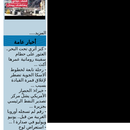
المزيد.....
أخبار عامة
-
كنز أثري تحت البحر..
العثور على حطام
سفينة رومانية عمرها
أكث ...
-
رحلة تابعة لخطوط
ألاسكا الجوية تضطر
لإغلاق قمرة القيادة
بسبب ...
-
خبراء: الحصار
الأمريكي يشلَّ مركز
تصدير النفط الرئيسي
بجزيرة ...
-
رقم لم تسجله أوروبا
الغربية من قبل.. يونيو
ويوليو في صدارة ا ...
-
استعراض لوح