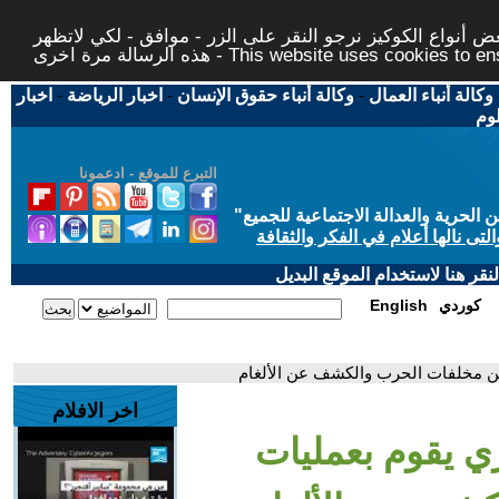
 أنواع الكوكيز نرجو النقر على الزر - موافق - لكي لاتظهر
This website uses cookies to ensure you ge
وكالة أنباء العمال
-
وكالة أنباء حقوق الإنسان
-
اخبار الرياضة
-
اخبار
لوم
التبرع للموقع - ادعمونا
حرية والعدالة الاجتماعية للجميع
"
تى نالها أعلام في الفكر والثقافة
قر هنا لاستخدام الموقع البديل
كوردي
English
من مخلفات الحرب والكشف عن الألغام
اخر الافلام
ري يقوم بعمليات