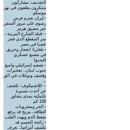
التجديف: مشاركون
متنكرون يطفون في نهر
موسكو
-
إيران تعتزم فرض
رسوم على مرور السفن
عبر مضيق هرمز
-
-قبلة الشارع المريبة-..
سر المقطع الذي فجر
غضبا في مصر
-
بلغاريا: انفجار وحريق
في مصنع عسكري
(فيديو)
-
تصعيد إسرائيلي واسع
جنوب لبنان.. تفجيرات
وقصف وتوغلات في الق
...
-
-كلاشنيكوف- تكشف
عن أحدث مسيرة
تكتيكية بمدى يتجاوز
100 كم
-
الحر ومشروبات
الطاقة.. مزيج قد يرفع
ضغط الدم ويهدد القلب
-
رائحة الجسم قد
تكشف أمراضا.. تعرف