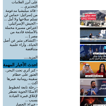
على أبرز العلامات
التحذيري ...
-
قائد ميليشيا مدعومة
من إسرائيل: حماس لن
تسلم سلاحها ولا أمل ...
-
الجيش الإسرائيلي:
اعتراض مسيرة محملة
بالأسلحة قادمة من
مصر إ ...
-
اكتشاف مثير عن أصل
الحياة.. وآراء علمية
متناقضة
المزيد.....
احدث الأخبار المهمة
-
كنز أثري تحت البحر..
العثور على حطام
سفينة رومانية عمرها
أكث ...
-
رحلة تابعة لخطوط
ألاسكا الجوية تضطر
لإغلاق قمرة القيادة
بسبب ...
-
خبراء: الحصار