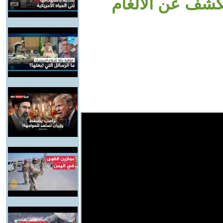
شف عن الألغام