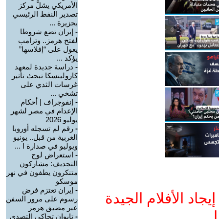
الأمريكي يشلَّ مركز
تصدير النفط الرئيسي
بجزيرة ...
-
إيران تضع شروطا
لفتح هرمز.. وترامب
يعول على “إفلاسها”
يؤكد ...
-
دراسة جديدة لمعهد
كارولينسكا تبحث تأثير
غرسات الثدي على
تشخي ...
-
إنفوجراف | أحكام
الإعدام في مصر لشهر
يوليو 2026
-
رقم لم تسجله أوروبا
الغربية من قبل.. يونيو
ويوليو في صدارة ا ...
-
استعراض لوح
التجديف: مشاركون
متنكرون يطفون في نهر
موسكو
-
إيران تعتزم فرض
جاد الأفلام الجيدة
رسوم على مرور السفن
عبر مضيق هرمز
ا
-
تايوان تحاكي التصدي