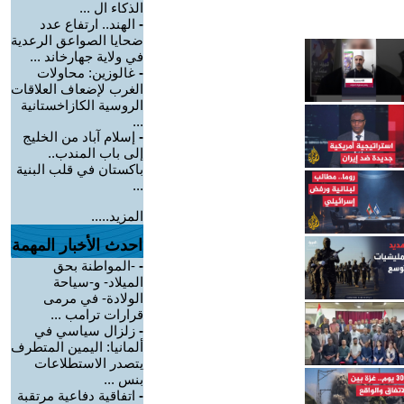
الذكاء ال ...
-
الهند.. ارتفاع عدد
ضحايا الصواعق الرعدية
في ولاية جهارخاند ...
-
غالوزين: محاولات
الغرب لإضعاف العلاقات
الروسية الكازاخستانية
...
-
إسلام آباد من الخليج
إلى باب المندب..
باكستان في قلب البنية
...
المزيد.....
احدث الأخبار المهمة
-
-المواطنة بحق
الميلاد- و-سياحة
الولادة- في مرمى
قرارات ترامب ...
-
زلزال سياسي في
ألمانيا: اليمين المتطرف
يتصدر الاستطلاعات
بنس ...
-
اتفاقية دفاعية مرتقبة