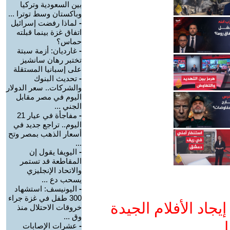
بين السعودية وتركيا
وباكستان وسط توترا ...
-
لماذا رفضت إسرائيل
اتفاق غزة بينما قبلته
حماس؟
-
غارديان: أزمة سبتة
تختبر رهان سانشيز
على إسبانيا المستقلة
-
تحديث البنوك
والشركات.. سعر الدولار
اليوم في مصر مقابل
الجني ...
-
مفاجأة في عيار 21
اليوم.. تراجع جديد في
أسعار الذهب بمصر وتح
...
-
اليويفا يقول إن
المقاطعة قد تستمر
والاتحاد الإنجليزي
يسحب دع ...
-
اليونيسف: استشهاد
300 طفل في غزة جراء
جاد الأفلام الجيدة
خروقات الاحتلال منذ
وق ...
ا
-
عشرات الإصابات