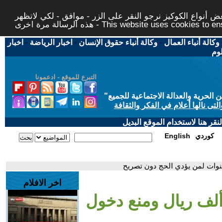
 أنواع الكوكيز نرجو النقر على الزر - موافق - لكي لاتظهر
This website uses cookies to ensure you ge
وكالة أنباء العمال
-
وكالة أنباء حقوق الإنسان
-
اخبار الرياضة
-
اخبار
لوم
التبرع للموقع - ادعمونا
حرية والعدالة الاجتماعية للجميع
"
تى نالها أعلام في الفكر والثقافة
قر هنا لاستخدام الموقع البديل
كوردي
English
اخر الافلام
السعودية: غرامة 20 ألف ريال ومنع دخول