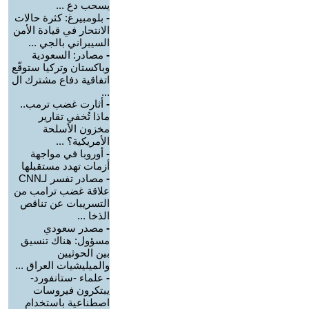
يسحب دع ...
-
بلومبيرغ: كثرة حالات
الانتحار في قيادة الأمن
السيبراني بالجي ...
-
مصادر: السعودية
وباكستان وتركيا ستوقّع
اتفاقية دفاع مشترك ال
...
-
أثارت غضب ترمب..
ماذا تُخفي تقارير
مخزون الأسلحة
الأمريكية؟ ...
-
أوروبا في مواجهة
أزمات تهدد مستقبلها
-
مصادر تفسر لـCNN
علاقة غضب ترامب من
التسريبات عن تناقص
الذخا ...
-
مصدر سعودي
مسؤول: هناك تنسيق
بين الحوثيين
والميليشيات العراق ...
-
علماء -ستانفورد-
يبتكرون فيروسات
اصطناعية باستخدام