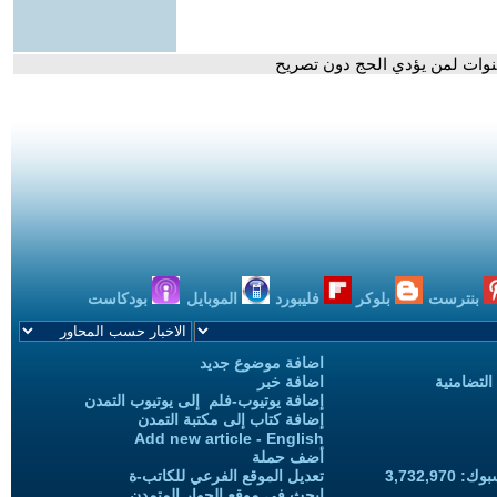
بنترست
بلوكر
فليبورد
الموبايل
بودكاست
اضافة موضوع جديد
التضامنية
اضافة خبر
إضافة يوتيوب-فلم إلى يوتيوب التمدن
إضافة كتاب إلى مكتبة التمدن
Add new article - English
أضف حملة
3,732,97
تعديل الموقع الفرعي للكاتب-ة
ابحث في موقع الحوار المتمدن