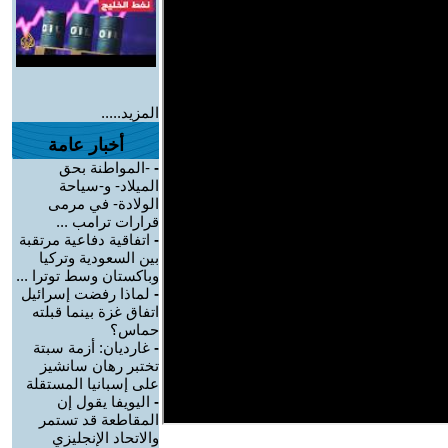
المزيد.....
أخبار عامة
-
-المواطنة بحق
الميلاد- و-سياحة
الولادة- في مرمى
قرارات ترامب ...
-
اتفاقية دفاعية مرتقبة
بين السعودية وتركيا
وباكستان وسط توترا ...
-
لماذا رفضت إسرائيل
اتفاق غزة بينما قبلته
حماس؟
-
غارديان: أزمة سبتة
تختبر رهان سانشيز
على إسبانيا المستقلة
-
اليويفا يقول إن
المقاطعة قد تستمر
والاتحاد الإنجليزي