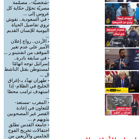
-شخصيّة-.. مصمّمة
مصريّة تحوّل حكاية كل
عروس إلى ...
-
في السعودية.. نقوش
تروي تفاصيل الحياة
اليومية للإنسان القديم
...
-
الأردن.. رواج إعلان
الأمير علي عدم تغير
الموقف من انفنتينو ر ...
-
في سابقة نادرة..
إسرائيل توجه اتهامًا
لمستوطن بقتل الناشط
ال ...
-
طهران تهدّد بـ-إغراق
الخليج في الظلام- إذا
استهدف ترامب محطا
...
-
المغرب -مستعد-
للتعاون في إعادة
القصر غير المصحوبين
بذويهم م ...
-
جامعة القدس تطلق
احتفالات تخريج الفوج
الخامس والأربعين من