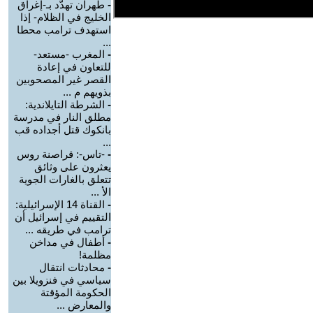
-
طهران تهدّد بـ-إغراق
الخليج في الظلام- إذا
استهدف ترامب محطا
...
-
المغرب -مستعد-
للتعاون في إعادة
القصر غير المصحوبين
بذويهم م ...
-
الشرطة التايلاندية:
مطلق النار في مدرسة
بانكوك قتل أجداده قب
...
-
-تاس-: قراصنة روس
يعثرون على وثائق
تتعلق بالغارات الجوية
الأ ...
-
القناة 14 الإسرائيلية:
التقييم في إسرائيل أن
ترامب في طريقه ...
-
أطفال في مداخن
مظلمة!
-
محادثات انتقال
سياسي في فنزويلا بين
الحكومة المؤقتة
والمعارض ...