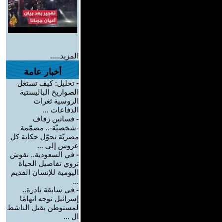
المزيد.....
أخبار عامة
-
تحليل: كيف تستغل
الصواريخ الباليستية
الروسية ثغرات
الدفاعات ...
-
فساتين زفاف
-شخصيّة-.. مصمّمة
مصريّة تحوّل حكاية كل
عروس إلى ...
-
في السعودية.. نقوش
تروي تفاصيل الحياة
اليومية للإنسان القديم
...
-
في سابقة نادرة..
إسرائيل توجه اتهامًا
لمستوطن بقتل الناشط
ال ...