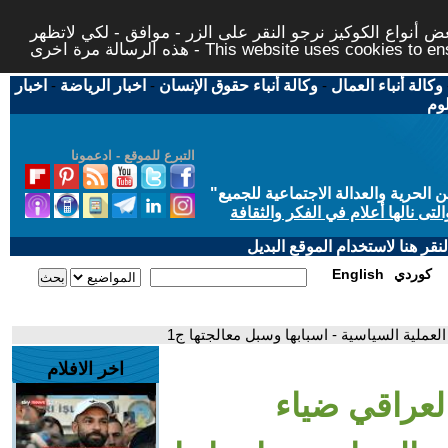
 أنواع الكوكيز نرجو النقر على الزر - موافق - لكي لاتظهر
This website uses cookies to ensure you ge
وكالة أنباء العمال
-
وكالة أنباء حقوق الإنسان
-
اخبار الرياضة
-
اخبار
لوم
التبرع للموقع - ادعمونا
حرية والعدالة الاجتماعية للجميع
"
تى نالها أعلام في الفكر والثقافة
قر هنا لاستخدام الموقع البديل
كوردي
English
عملية السياسية - اسبابها وسبل معالجتها ج1
اخر الافلام
العراقي ضياء