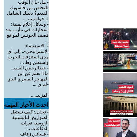
-
هل حان الوقت
للتخلص من حاسوبك
القديم؟ دليلك الشامل
لـ-حواسيب ...
-
وسائل إعلام يمنية:
انفجارات في مأرب بعد
قصف الحوثيين لمواقع
...
-
-الاستعصاء
الإستراتيجي-.. إلى أي
مدى استنزفت الحرب
واشنطن وط ...
-
عبدالرحمن السيد..
ماذا نعلم عن ابن
المهاجر المصري الذي
-لم ي ...
المزيد.....
احدث الأخبار المهمة
-
تحليل: كيف تستغل
الصواريخ الباليستية
الروسية ثغرات
الدفاعات ...
-
فساتين زفاف