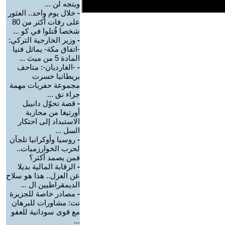
ويتجه لن ...
-
خلال يوم واحد.. العثور
على رفات أكثر من 80
شخصا قُتلوا في كو ...
-
وزير الخارجية التركي:
-اتفاق مكة- يماثل فنيا
المادة 5 من ميث ...
-
-الغارديان-: متاحف
بريطانيا خسرت
مجموعة حفريات مهمة
جراء نق ...
-
قصة تحوّل دانييل
أورتيغا من محاربة
الاستبداد إلى احتكار
السل ...
-
روسيا وأوكرانيا تلجآن
لحرب الخوارزميات..
فمن يصمد أكثر؟
-
الرقابة المالية بديلا
عن العزل.. هذا هو سلاح
الديمقراطيين ال ...
-
مصادر خاصة للجزيرة
نت: مشاورات للبرهان
مع قوى سودانية للعفو
...