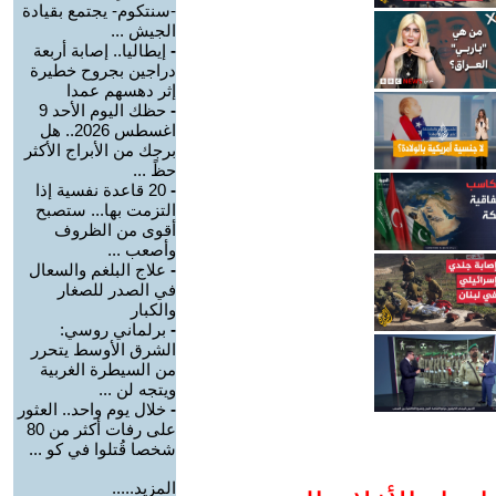
-سنتكوم- يجتمع بقيادة
الجيش ...
-
إيطاليا.. إصابة أربعة
دراجين بجروح خطيرة
إثر دهسهم عمدا
-
حظك اليوم الأحد 9
اغسطس 2026.. هل
برجك من الأبراج الأكثر
حظً ...
-
20 قاعدة نفسية إذا
التزمت بها... ستصبح
أقوى من الظروف
وأصعب ...
-
علاج البلغم والسعال
في الصدر للصغار
والكبار
-
برلماني روسي:
الشرق الأوسط يتحرر
من السيطرة الغربية
ويتجه لن ...
-
خلال يوم واحد.. العثور
على رفات أكثر من 80
شخصا قُتلوا في كو ...
المزيد.....