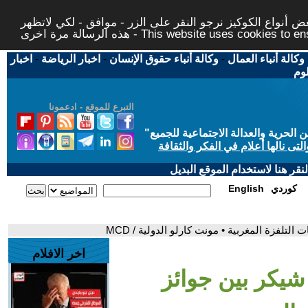
 أنواع الكوكيز نرجو النقر على الزر - موافق - لكي لاتظهر
This website uses cookies to ensure you ge
وكالة أنباء العمال
-
وكالة أنباء حقوق الإنسان
-
اخبار الرياضة
-
اخبار
لوم
التبرع للموقع - ادعمونا
حرية والعدالة الاجتماعية للجميع
"
تى نالها أعلام في الفكر والثقافة
قر هنا لاستخدام الموقع البديل
كوردي
English
لتلفزة المغربية • مونت كارلو الدولية / MCD
اخر الافلام
شيكر بين جوائز