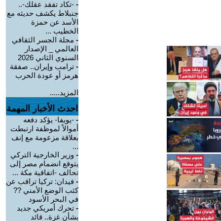
-
-تكاد تفقد عقلك-..
جنبلاط يكشف حديثه مع
الأسد عن حمزة
الخطيب ...
-
مجلة الجسر الثقافي
العالمي _ الإصدار
السنوي الثاني 2026
-
ترامب وإيران.. صفقة
هرمز أو عودة الحرب
المزيد.....
احدث الأخبار المهمة
-
-يويفا- يؤكد دفعه
أموالاً لموظفة ارتبطت
بعلاقة مزعومة مع إنف
...
-
وزير الخارجية التركي
يتوقع انضمام مصر إلى
تحالف -اتفاقية مكة ...
-
فيدان: تركيا تراقب عن
كثب الوضع الأمني ??
في البحر الأسود
-
تحرك أمريكي جديد
بشأن غزة.. قائد