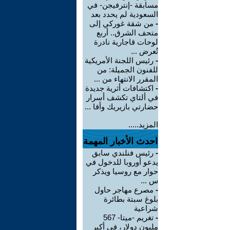
مسابقة -إنترفيجن- في
السعودية لم يحدد بعد
-
من شقة غوركي إلى
متحف الشرق.. أربع
لوحات قاجارية نادرة
تُعرض ...
-
رئيس اللجنة الأمريكية
للفنون الجميلة: من
المقرر الانتهاء من ...
-
اكتشافات أثرية جديدة
في ألتاي تكشف أسرار
حضارتي بازيريك وأفا ...
المزيد.....
احدث الأخبار المهمة
-
رئيس فنلندي سابق
يدعو أوروبا للدخول في
حوار مع روسيا ويذكر
س ...
-
مصرع مهاجر حاول
بلوغ سبتة بطائرة
شراعية
-
تغريم -ميتا- 567
مليون دولار، في أكبر