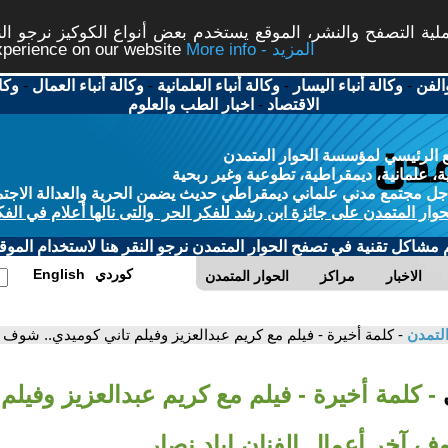
ة التصفح والنشر، الموقع يستخدم بعض أنواع الكوكيز نرجو النق
More info - المزيد
experience on our website
الفن
-
وكالة أنباء اليسار
-
وكالة أنباء العلمانية
-
وكالة أنباء العمال
-
وكا
الاقتصاد
-
اخبار الطب والعلوم
 الرئيسي لمؤسسة الحوار المتمدن
، علمانية، ديمقراطية، تطوعية وغير ربحية
ل مجتمع مدني علماني ديمقراطي حديث يضمن الحرية والعدالة الاجتم
حوار المتمدن على جائزة ابن رشد للفكر الحر والتى نالها أعلام في الفك
م مشاكل تقنية في تصفح الحوار المتمدن نرجو النقر هنا لاستخدام الموقع
كوردي
English
الاخبار
مراكز
الحوار المتمدن
التمدن
- كلمة أخيرة - فيلم مع كريم عبدالعزيز وفيلم تاني كوميدي.. شوف آ
ي
- كلمة أخيرة - فيلم مع كريم عبدالعزيز وفيلم 
 آخر أعمال الفنان إياد نصار