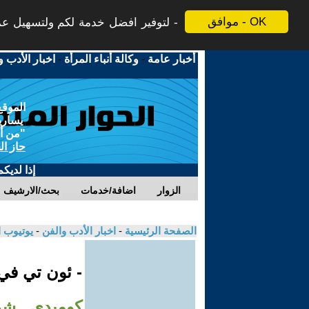
موافق - OK
لتوفير افضل خدمة لكم ولتسهيل عملي
أخبار عامة
-
وكالة أنباء المرأة
-
اخبار الأدب و
الموقع
يسارية
"من أج
حاز ال
إذا لديك
الزوار
اضافة/خدمات
بحث/الارشيف
الصفحة الرئيسية
-
اخبار الأدب والفن
-
يوتيوب 
- ئون تي ف
كوميدي.. شوف