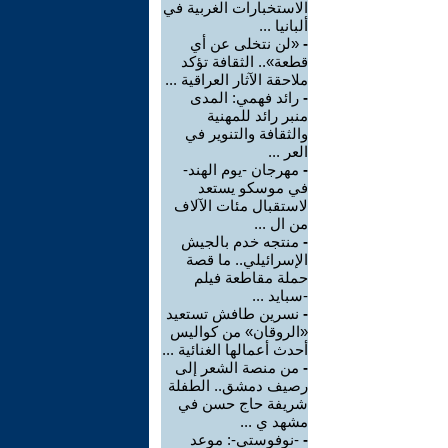
الاستخبارات الغربية في
ألبانيا ...
-
«لن نتخلى عن أي
قطعة».. الثقافة تؤكد
ملاحقة الآثار العراقية ...
-
رائد فهمي: المدى
منبر رائد للمهنية
والثقافة والتنوير في
العر ...
-
مهرجان -يوم الهند-
في موسكو يستعد
لاستقبال مئات الآلاف
من ال ...
-
منتجه خدم بالجيش
الإسرائيلي.. ما قصة
حملة مقاطعة فيلم
-سبايد ...
-
نسرين طافش تستعيد
«الروقان» من كواليس
أحدث أعمالها الغنائية ...
-
من منصة الشعر إلى
رصيف دمشق.. الطفلة
شريفة حاج حسن في
مشهد ي ...
-
-نوفوستي-: موعد