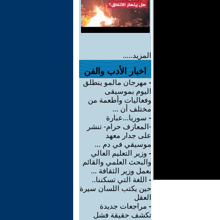
المزيد.....
اخبار الأدب والفن
-
مهرجان مالمو ينطلق
اليوم بموسيقى
وفعاليات وأطعمة من
مختلف أن ...
-
سوريا...عبارة
-المعازف حرام- تنشر
على جدار معهد
موسيقي في دم ...
-
وزير التعليم العالي
والبحث العلمي والقائم
بعمل وزير الثقافة ...
-
اللغة التي تسكننا..
حين يكتب اللسان سيرة
العقل
-
مراجعات جديدة
تكشف حقيقة فشل