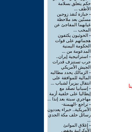
حكم يتعلق بسلامة
الأطف ...
-
خبازة تُنقذ زوجين
مسنّين بعد ملاحظة
غيابهما المفاجئ عن
المخب ...
-
الحوثيون يكثفون
هجماتهم على قوات
الحكومة اليمنية
المدعومة من ...
-
استراتيجية إيران..
حرب تستنزف قدرات
الجيش الأمريكي
-
الزمالك يحدد مطالبه
المالية للموافقة على
انتقال بيزيرا لشباب ...
ا
-
إسبانيا تصعّد مع
إيطاليا على خلفية أزمة
مهاجري سبتة بعد إنذا ...
-
تراجع -الهيمنة-
الأمريكية.. خبراء يعددون
رسائل حلف مكة الجدي
...
-
إغلاق الموانئ
الأوكرانية يخفض