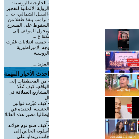
-
الخارجية الروسية:
الرواية الألمانية لتفجير
-السيل الشمالي- ت ...
-
ترامب ينقذ طفلا من
السقوط على المسرح
ويحول الموقف إلى
نكتة ع ...
-
خمسة انقلابات غيّرت
وجه الإمبراطورية
الروسية
المزيد.....
احدث الأخبار المهمة
-
من المخططات إلى
الواقع.. كيف تُنفَّذ
المشاريع العملاقة في
ال ...
-
كيف غيّرت قوانين
الجنسية الجديدة في
إيطاليا مصير هذه العائلا
...
-
كيف صنع توم هولاند
أسلوبه الخاص إلى
جانب زيندايا على