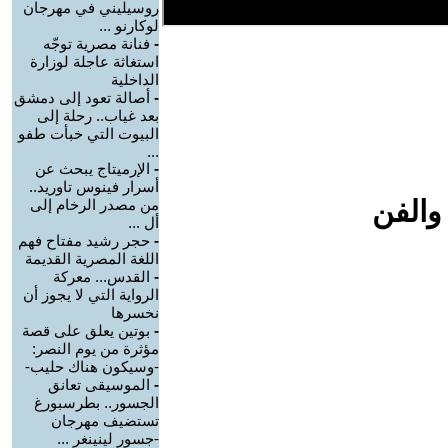
روسيليني في مهرجان
لوكارنو ...
-
فنانة مصرية توجّه
استغاثة عاجلة لوزارة
الداخلية
-
أصالة تعود إلى دمشق
بعد غياب.. رحلة إلى
البيوت التي خبأت طفو
...
-
الإرميتاج يبحث عن
أسرار فينوس تاوريد..
والفن
من مصدر الرخام إلى
أل ...
-
حجر رشيد مفتاح فهم
اللغة المصرية القديمة
-
القدس... معركة
الرواية التي لا يجوز أن
نخسرها
-
بوتين يعلق على قصة
مؤثرة من يوم النصر:
-وسيكون هناك حليب-
-
الموسيقى تعانق
الجسور.. بطرسبورغ
تستضيف مهرجان
-جسور لينينغر ...