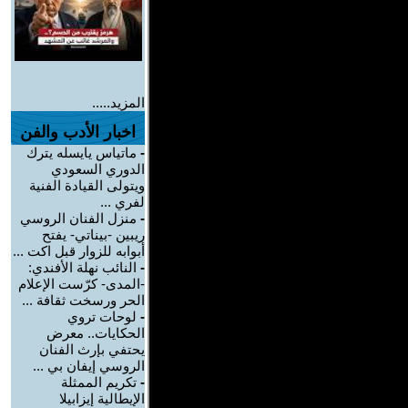
المزيد.....
اخبار الأدب والفن
-
ماتياس يايسله يترك
الدوري السعودي
ويتولى القيادة الفنية
لفري ...
-
منزل الفنان الروسي
ريبين -بيناتي- يفتح
أبوابه للزوار قبل اكت ...
-
النائب نهلة الأفندي:
-المدى- كرّست الإعلام
الحر ورسخت ثقافة ...
-
لوحات تروي
الحكايات.. معرض
يحتفي بإرث الفنان
الروسي إيفان بي ...
-
تكريم الممثلة
الإيطالية إيزابيلا