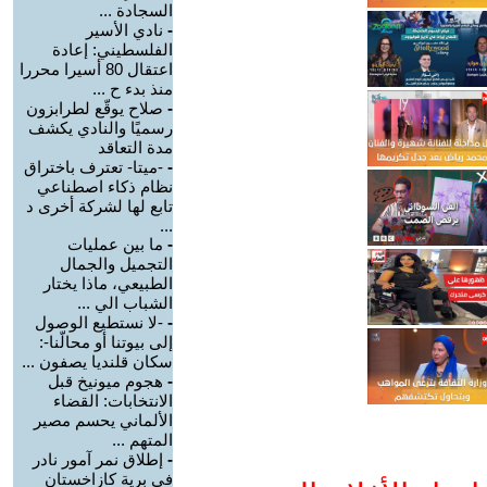
السجادة ...
-
نادي الأسير
الفلسطيني: إعادة
اعتقال 80 أسيرا محررا
منذ بدء ح ...
-
صلاح يوقّع لطرابزون
رسميًا والنادي يكشف
مدة التعاقد
-
-ميتا- تعترف باختراق
نظام ذكاء اصطناعي
تابع لها لشركة أخرى د
...
-
ما بين عمليات
التجميل والجمال
الطبيعي، ماذا يختار
الشباب الي ...
-
-لا نستطيع الوصول
إلى بيوتنا أو محالّنا-:
سكان قلنديا يصفون ...
-
هجوم ميونيخ قبل
الانتخابات: القضاء
الألماني يحسم مصير
المتهم ...
-
إطلاق نمر آمور نادر
في برية كازاخستان