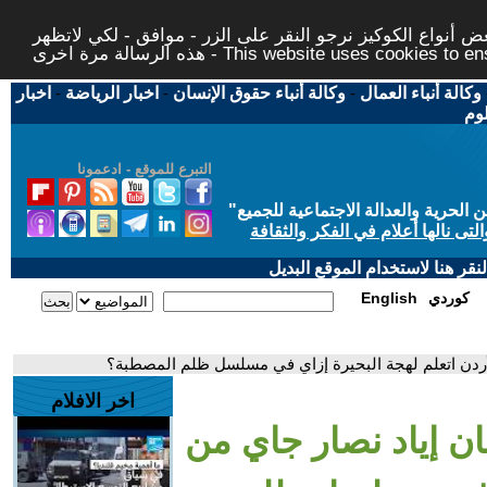
 أنواع الكوكيز نرجو النقر على الزر - موافق - لكي لاتظهر
This website uses cookies to ensure you ge
وكالة أنباء العمال
-
وكالة أنباء حقوق الإنسان
-
اخبار الرياضة
-
اخبار
لوم
التبرع للموقع - ادعمونا
حرية والعدالة الاجتماعية للجميع
"
تى نالها أعلام في الفكر والثقافة
قر هنا لاستخدام الموقع البديل
كوردي
English
الأردن اتعلم لهجة البحيرة إزاي في مسلسل ظلم المصطبة؟
اخر الافلام
نان إياد نصار جاي من