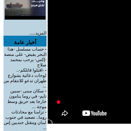
المزيد.....
أخبار عامة
-
حساب مسلسل -هذا
البحر يفيض- على منصة
-إكس- يرحب بمحمد
صلاح
-
-اقتلوا قاتلكم-..
لوحات دعائية بشوارع
طهران تدعو للانتقام من
...
-
سكان مبنى -سبين
تايم- في روما ينامون
خارجا بعد حريق وسط
موجة ...
-
تزامنا مع محادثات
روما.. تصعيد في جنوب
لبنان ومقتل جنديين إس
...