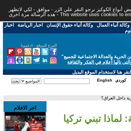
 أنواع الكوكيز نرجو النقر على الزر - موافق - لكي لاتظهر
This website uses cookies to ensure you ge
وكالة أنباء العمال
-
وكالة أنباء حقوق الإنسان
-
اخبار الرياضة
-
اخبار
لوم
التبرع للموقع - ادعمونا
حرية والعدالة الاجتماعية للجميع
"
تى نالها أعلام في الفكر والثقافة
قر هنا لاستخدام الموقع البديل
كوردي
English
ية داخل العراق؟
اخر الافلام
 لماذا تبني تركيا