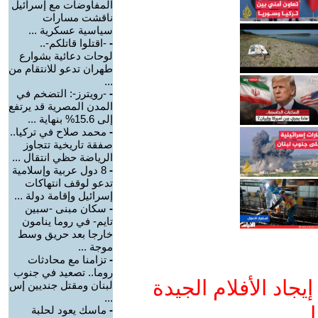
المفاوضات مع إسرائيل
ناقشت مسارات
سياسية عسكرية ...
-
-اقتلوا قاتلكم-..
لوحات دعائية بشوارع
طهران تدعو للانتقام من
...
-
-رويترز-: التضخم في
المدن المصرية قد يرتفع
إلى 15.6% بنهاية ...
-
محمد صلاح في تركيا..
صفقة تاريخية تتجاوز
الرياضة حظي انتقال ...
-
8 دول عربية وإسلامية
تدعو لوقف انتهاكات
إسرائيل وإقامة دولة ...
-
سكان مبنى -سبين
تايم- في روما ينامون
خارجا بعد حريق وسط
موجة ...
-
تزامنا مع محادثات
روما.. تصعيد في جنوب
جاد الأفلام الجيدة
لبنان ومقتل جنديين إس
...
ا
-
ماسك يعود لحلبة