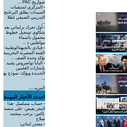
صواريخ PAC ...
-
المركزي لمتبقيات
المبيدات يطلق البرنامج
التدريبي الصيفي لطلا
...
-
أول تحرك برلماني بعد
شكاوى تسجيل خطوط
محمول بأسماء
مواطنين د ...
-
قيادي بالجبهةالوطنية:
القمة المصرية البحرينية
تؤكد وحدة الصف ...
-
البابا تواضروس يشيد
بإنجازات العلمين
الجديدة ويؤكد: نموذج يع
...
المزيد.....
احدث الأخبار المهمة
-
حساب مسلسل -هذا
البحر يفيض- على منصة
-إكس- يرحب بمحمد
صلاح
-
مصدر لبناني: