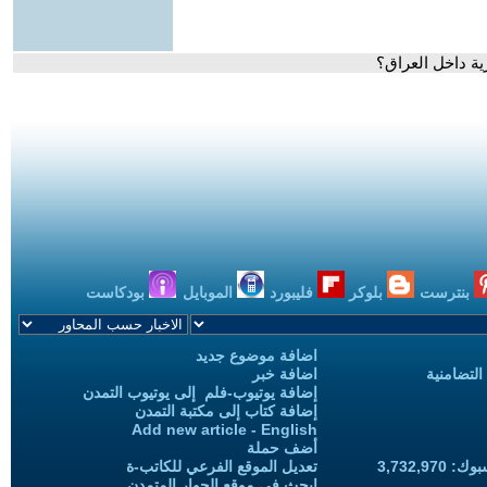
ية داخل العراق؟
بنترست
بلوكر
فليبورد
الموبايل
بودكاست
اضافة موضوع جديد
التضامنية
اضافة خبر
إضافة يوتيوب-فلم إلى يوتيوب التمدن
إضافة كتاب إلى مكتبة التمدن
Add new article - English
أضف حملة
3,732,97
تعديل الموقع الفرعي للكاتب-ة
ابحث في موقع الحوار المتمدن