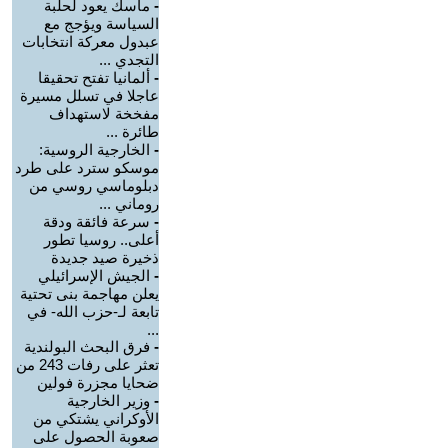
-
ماسك يعود لحلبة
السياسة ويؤجج مع
عبدول معركة انتخابات
التجدي ...
-
ألمانيا تفتح تحقيقا
عاجلا في تسلل مسيرة
مفخخة لاستهداف
طائرة ...
-
الخارجية الروسية:
موسكو سترد على طرد
دبلوماسي روسي من
روماني ...
-
سرعة فائقة ودقة
أعلى.. روسيا تطور
ذخيرة صيد جديدة
-
الجيش الإسرائيلي
يعلن مهاجمة بنى تحتية
تابعة لـ-حزب الله- في
...
-
فرق البحث البولندية
تعثر على رفات 243 من
ضحايا مجزرة فولين
-
وزير الخارجية
الأوكراني يشتكي من
صعوبة الحصول على