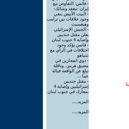
-
فانس: التفاوض مع
إيران -معقد وشائك-
-
البيت الأبيض ينفي
وجود خلافات بين ترامب
وهيغسيث
-
الجيش الإسرائيلي
يعلن مقتل جنديين
وإصابة 4 جنوب لبنان
-
فانس يؤكد وجود
اختلافات في الرأي مع
نتنياهو
-
دوي انفجارين في
مضيق هرمز.. وناقلة
تبلغ عن الواقعة قبالة
عما ...
-
مقتل جنديين
ا
إسرائيليين وإصابة 4
بمعارك في جنوب لبنان
المزيد.....
المزيد.....