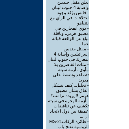
يعلن مقتل جنديين
وإصابة 4 جنوب لبنان
-
فانس يؤكد وجود
اختلافات في الرأي مع
نتنياهو
-
دوي انفجارين في
مضيق هرمز.. وناقلة
تبلغ عن الواقعة قبالة
عما ...
-
مقتل جنديين
إسرائيليين وإصابة 4
بمعارك في جنوب لبنان
-
مئات القاصرين بلا
مأوى.. أزمة سبتة
تتصاعد وتضغط على
مدريد
-
تحليل.. كيف يتشكل
اتفاق بشأن مضيق
هرمز لا يريده ترامب؟
-
أزمة الهجرة في سبتة
تكشف عن تناقضات
عميقة بين دول الاتحاد
ال ...
-
طائرة الركابMS-21
الروسية تفتح باب