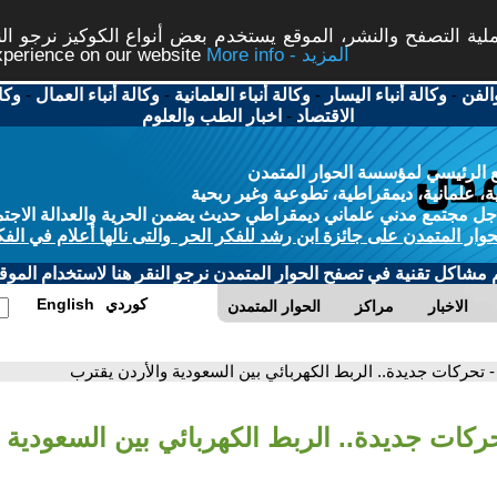
ة التصفح والنشر، الموقع يستخدم بعض أنواع الكوكيز نرجو النق
More info - المزيد
experience on our website
الفن
-
وكالة أنباء اليسار
-
وكالة أنباء العلمانية
-
وكالة أنباء العمال
-
وكا
الاقتصاد
-
اخبار الطب والعلوم
 الرئيسي لمؤسسة الحوار المتمدن
، علمانية، ديمقراطية، تطوعية وغير ربحية
ل مجتمع مدني علماني ديمقراطي حديث يضمن الحرية والعدالة الاجتم
حوار المتمدن على جائزة ابن رشد للفكر الحر والتى نالها أعلام في الفك
م مشاكل تقنية في تصفح الحوار المتمدن نرجو النقر هنا لاستخدام الموقع
كوردي
English
الاخبار
مراكز
الحوار المتمدن
- تحركات جديدة.. الربط الكهربائي بين السعودية والأردن يقترب
حركات جديدة.. الربط الكهربائي بين السعودية 