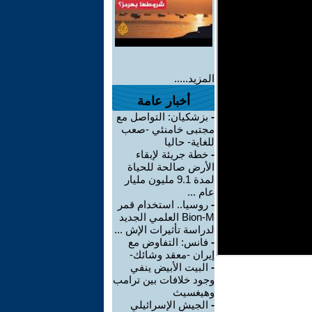
المزيد.....
أخبار عامة
-
بزشكيان: التواصل مع
مجتبى خامنئي -صعب
للغاية- حاليا
-
خطة جريئة لإبقاء
الأرض صالحة للحياة
لمدة 9.1 مليون مليار
عام ...
-
روسيا.. استخدام قمر
Bion-M العلمي الجديد
لدراسة تأثيرات الإش ...
-
فانس: التفاوض مع
إيران -معقد وشائك-
-
البيت الأبيض ينفي
وجود خلافات بين ترامب
وهيغسيث
-
الجيش الإسرائيلي