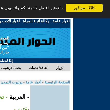
موافق - OK
لتوفير افضل خدمة لكم ولتسهيل عملي
أخبار عامة
-
وكالة أنباء المرأة
-
اخبار الأدب و
الموقع
يسارية
"من أج
حاز ال
إذا لديك
الزوار
اضافة/خدمات
بحث/الارشيف
الصفحة الرئيسية
-
أخبار عامة
-
يوتيوب التمدن
- العربية
- ت
يقترب