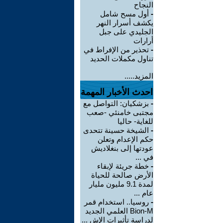
النجاح
-
أول مسح شامل
يكشف أسرار النهر
الجليدي على جبل
أرارات
-
تحذير من الإفراط في
تناول مكملات الحديد
المزيد.....
احدث الأخبار المهمة
-
بزشكيان: التواصل مع
مجتبى خامنئي -صعب
للغاية- حاليا
-
الشيخة حسينة تتحدى
حكم الإعدام وتعلن
عودتها إلى بنغلاديش
في ...
-
خطة جريئة لإبقاء
الأرض صالحة للحياة
لمدة 9.1 مليون مليار
عام ...
-
روسيا.. استخدام قمر
Bion-M العلمي الجديد
لدراسة تأثيرات الإش ...