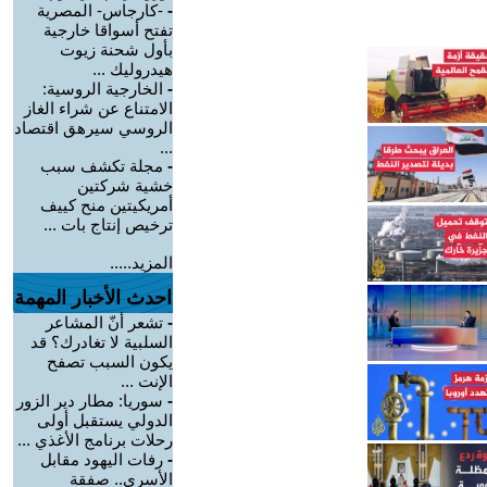
-
-كارجاس- المصرية
تفتح أسواقا خارجية
بأول شحنة زيوت
هيدروليك ...
-
الخارجية الروسية:
الامتناع عن شراء الغاز
الروسي سيرهق اقتصاد
...
-
مجلة تكشف سبب
خشية شركتين
أمريكيتين منح كييف
ترخيص إنتاج بات ...
المزيد.....
احدث الأخبار المهمة
-
تشعر أنّ المشاعر
السلبية لا تغادرك؟ قد
يكون السبب تصفح
الإنت ...
-
سوريا: مطار دير الزور
الدولي يستقبل أولى
رحلات برنامج الأغذي ...
-
رفات اليهود مقابل
الأسرى.. صفقة