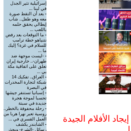
إسرائيلية تثير الجدل
في لبنا ...
-
بعد أن التقط صورة
معه وهو طفل.. شاب
إيطالي يحقق حلمه
باللعب ...
-
ما التوقعات بعد رفض
نتنياهو خطة ترامب
للسلام في غزة؟ إليك
ما ...
-
-ليست موجهة ضد
طهران-.. خارجية إيران
تعلق على اتفاقية مكة
بي ...
-
العراق.. تفكيك 14
شبكة لتجارة المخدرات
في البصرة
-
إسبانيا تستنفر جيشها
تحسبا لموجة هجرة
جديدة في سبتة
-
رحلة محفوفة بالخطر..
روسية تعبر نهرا هربا من
جاد الأفلام الجيدة
العمل القسري في ...
-
الشابندر يكشف
ا
رسائل -الشرع- ويحذر