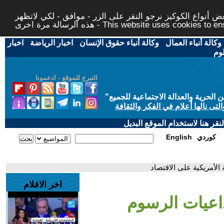
 أنواع الكوكيز نرجو النقر على الزر - موافق - لكي لاتظهر
This website uses cookies to ensure you ge
وكالة أنباء العمال
-
وكالة أنباء حقوق الإنسان
-
اخبار الرياضة
-
اخبار
لوم
التبرع للموقع - ادعمونا
حرية والعدالة الاجتماعية للجميع
"
تى نالها أعلام في الفكر والثقافة
قر هنا لاستخدام الموقع البديل
كوردي
English
الأمريكية على الاقتصاد
اخر الافلام
داعيات الرسوم