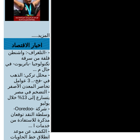
المزيد.....
اخبار الاقتصاد
-
-التلغراف-: واشنطن
قلقة من سرقة
تكنولوجيا -باتريوت- في
حال م ...
-
محلل تركي: الذهب
في -فخ-.. 3 عوامل
تحاصر المعدن الأصفر
-
التضخم في مصر
يتسارع إلى 13% خلال
يوليو
-
شركة -Ooredoo-
وسلطة النقد توقعان
مذكرة للاستفادة من
خدمات ا ...
-
الكشف عن موعد
انطلاق خط الحاويات