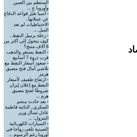
المنتظم بين الصين
وأوروبا ع ...
-
آسيا تغيّر قواعد الدفاع
عن عملاتها..
الاحتياطيات لم تعد
السل ...
-
رحلة برميل النفط..
كيف يتحول إلى أكثر من
6 آلاف منتج؟
اد
-
النفط يستقر والذهب
قرب ذروة 7 أسابيع
-
صعود أسعار النفط مع
تلاشي آمال فتح مضيق
هرمز
-
ارتفاع طفيف لأسعار
النفط مع إعلان إيران
شروطًا لفتح مضيق
هرم ...
-
بعد حادث منجم
السكري.. النائبة فاطمة
عادل تسأل وزير
البترول: ...
-
السيارات الكهربائية
الصينية تلقى رواجا في
أوروبا رغم الرسوم ...